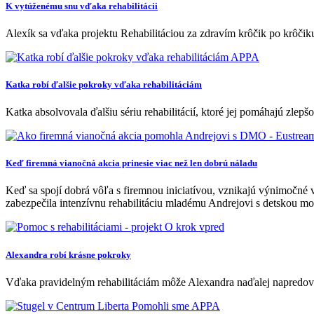
K vytúženému snu vďaka rehabilitácii
Alexík sa vďaka projektu Rehabilitáciou za zdravím krôčik po krôčiku
Katka robí ďalšie pokroky vďaka rehabilitáciám
Katka absolvovala ďalšiu sériu rehabilitácií, ktoré jej pomáhajú zl
Keď firemná vianočná akcia prinesie viac než len dobrú náladu
Keď sa spojí dobrá vôľa s firemnou iniciatívou, vznikajú výnimočné 
zabezpečila intenzívnu rehabilitáciu mladému Andrejovi s detskou m
Alexandra robí krásne pokroky
Vďaka pravidelným rehabilitáciám môže Alexandra naďalej napredovať 