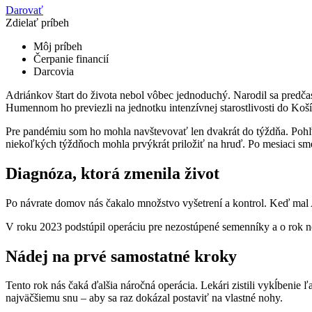
Darovať
Zdielať príbeh
Môj príbeh
Čerpanie financií
Darcovia
Adriánkov štart do života nebol vôbec jednoduchý. Narodil sa predča
Humennom ho previezli na jednotku intenzívnej starostlivosti do Koší
Pre pandémiu som ho mohla navštevovať len dvakrát do týždňa. Pohľad
niekoľkých týždňoch mohla prvýkrát priložiť na hruď. Po mesiaci sm
Diagnóza, ktorá zmenila život
Po návrate domov nás čakalo množstvo vyšetrení a kontrol. Keď mal 
V roku 2023 podstúpil operáciu pre nezostúpené semenníky a o rok ne
Nádej na prvé samostatné kroky
Tento rok nás čaká ďalšia náročná operácia. Lekári zistili vykĺbeni
najväčšiemu snu – aby sa raz dokázal postaviť na vlastné nohy.