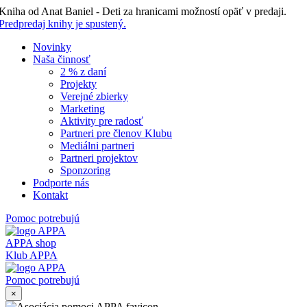
Skip
Kniha od Anat Baniel - Deti za hranicami možností opäť v predaji.
to
Predpredaj knihy je spustený.
content
Novinky
Naša činnosť
2 % z daní
Projekty
Verejné zbierky
Marketing
Aktivity pre radosť
Partneri pre členov Klubu
Mediálni partneri
Partneri projektov
Sponzoring
Podporte nás
Kontakt
Pomoc potrebujú
APPA shop
Klub APPA
Pomoc potrebujú
×