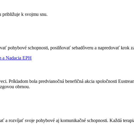
 približuje k svojmu snu.
epšovať pohybové schopnosti, posilňovať sebadôveru a napredovať krok 
veci. Príkladom bola predvianočná benefičná akcia spoločnosti Eustream
ozgovou obrnou.
a rozvíjať svoje pohybové aj komunikačné schopnosti. Každá terapia j