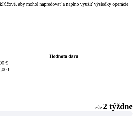
ka kľúčové, aby mohol napredovať a naplno využiť výsledky operácie.
Hodnota daru
,00
€
1,00
€
2 týždne
ešte