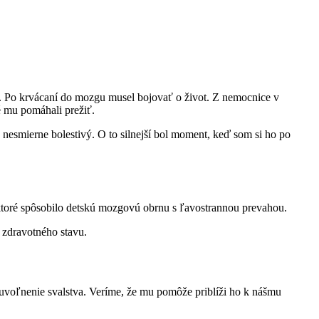
ie. Po krvácaní do mozgu musel bojovať o život. Z nemocnice v
é mu pomáhali prežiť.
nesmierne bolestivý. O to silnejší bol moment, keď som si ho po
 ktoré spôsobilo detskú mozgovú obrnu s ľavostrannou prevahou.
 zdravotného stavu.
 uvoľnenie svalstva. Veríme, že mu pomôže priblíži ho k nášmu