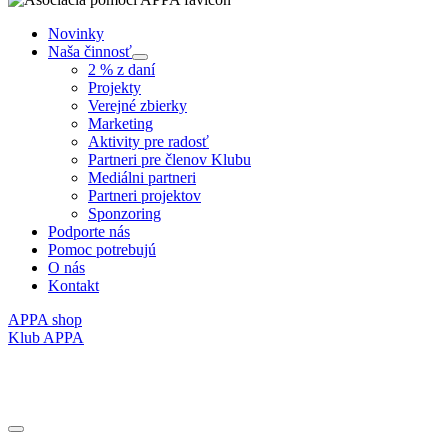
Novinky
Naša činnosť
Submenu
2 % z daní
Projekty
Verejné zbierky
Marketing
Aktivity pre radosť
Partneri pre členov Klubu
Mediálni partneri
Partneri projektov
Sponzoring
Podporte nás
Pomoc potrebujú
O nás
Kontakt
APPA shop
Klub APPA