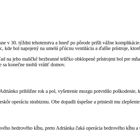
sne v 30. týždni tehotenstva a hneď po pôrode prišli vážne komplikác
c, kde bol napojený na umelú pľúcnu ventiláciu a ďalšie prístroje, ktor
 na jeho maličké bezbranné telíčko obklopené prístrojmi bol pre mňa 
e sa konečne mohli vrátiť domov.
Adriánko približne rok a pol, vyšetrenie mozgu potvrdilo poškodenie,
skôr operáciu strabizmu. Obe dopadli úspešne a priniesli mu zlepšenie
e ľavého bedrového kĺbu, preto Adriánka čaká operácia bedrového kĺbu a