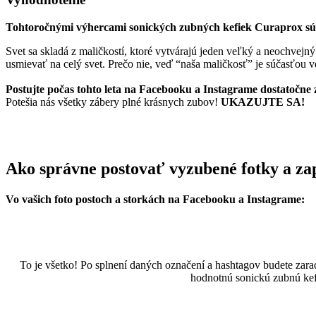
Tohtoročnými výhercami sonických zubných kefiek Curaprox sú
Svet sa skladá z maličkostí, ktoré vytvárajú jeden veľký a neochvejn
usmievať na celý svet. Prečo nie, veď “naša maličkosť” je súčasťou
Postujte počas tohto leta na Facebooku a Instagrame dostatočne 
Potešia nás všetky zábery plné krásnych zubov!
UKAZUJTE SA!
Ako správne postovať vyzubené fotky a za
Vo vašich foto postoch a storkách na Facebooku a Instagrame:
To je všetko! Po splnení daných označení a hashtagov budete zarad
hodnotnú sonickú zubnú ke