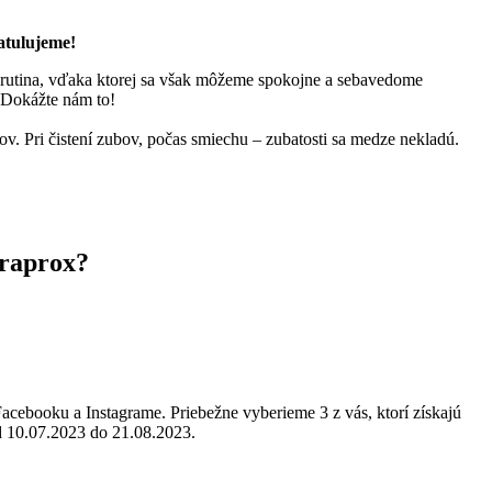
atulujeme!
ná rutina, vďaka ktorej sa však môžeme spokojne a sebavedome
 Dokážte nám to!
tov. Pri čistení zubov, počas smiechu – zubatosti sa medze nekladú.
uraprox?
Facebooku a Instagrame. Priebežne vyberieme 3 z vás, ktorí získajú
 10.07.2023 do 21.08.2023.