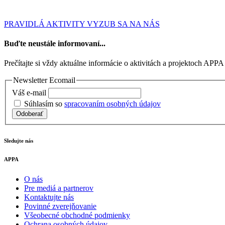
PRAVIDLÁ AKTIVITY VYZUB SA NA NÁS
Buďte neustále informovaní...
Prečítajte si vždy aktuálne informácie o aktivitách a projektoch APPA
Newsletter Ecomail
Váš e-mail
Súhlasím so
spracovaním osobných údajov
Odoberať
Sledujte nás
APPA
O nás
Pre mediá a partnerov
Kontaktujte nás
Povinné zverejňovanie
Všeobecné obchodné podmienky
Ochrana osobných údajov