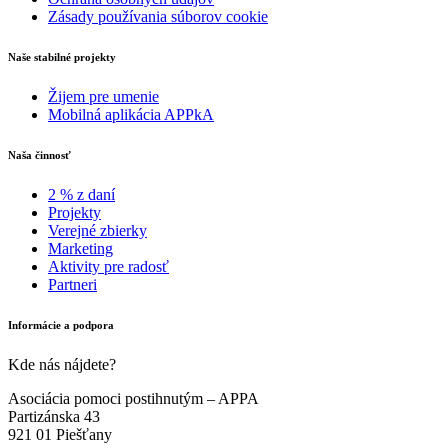
Zásady používania súborov cookie
Naše stabilné projekty
Žijem pre umenie
Mobilná aplikácia APPkA
Naša činnosť
2 % z daní
Projekty
Verejné zbierky
Marketing
Aktivity pre radosť
Partneri
Informácie a podpora
Kde nás nájdete?
Asociácia pomoci postihnutým – APPA
Partizánska 43
921 01 Piešťany