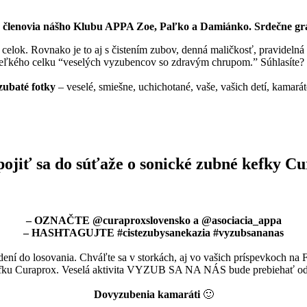
 členovia nášho Klubu APPA Zoe, Paľko a Damiánko. Srdečne gr
ý celok. Rovnako je to aj s čistením zubov, denná maličkosť, pravidel
 veľkého celku “veselých vyzubencov so zdravým chrupom.” Súhlasíte?
zubaté fotky
– veselé, smiešne, uchichotané, vaše, vašich detí, kamará
pojiť sa do súťaže o sonické zubné kefky C
– OZNAČTE @curaproxslovensko a @asociacia_appa
– HASHTAGUJTE #cistezubysanekazia #vyzubsananas
ení do losovania. Chváľte sa v storkách, aj vo vašich príspevkoch na 
fku Curaprox. Veselá aktivita VYZUB SA NA NÁS bude prebiehať od
Dovyzubenia kamaráti
🙂