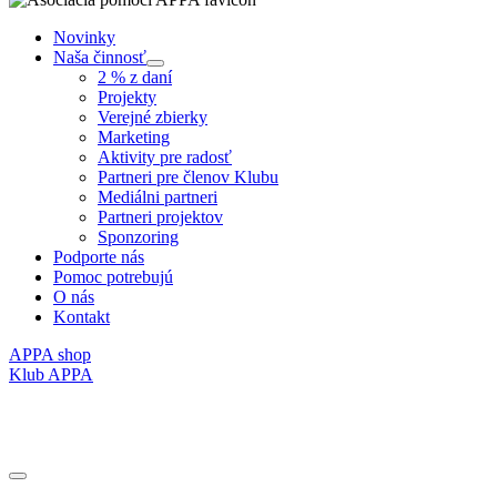
Novinky
Naša činnosť
Submenu
2 % z daní
Projekty
Verejné zbierky
Marketing
Aktivity pre radosť
Partneri pre členov Klubu
Mediálni partneri
Partneri projektov
Sponzoring
Podporte nás
Pomoc potrebujú
O nás
Kontakt
APPA shop
Klub APPA