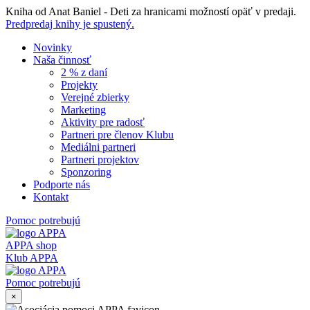
Skip
Kniha od Anat Baniel - Deti za hranicami možností opäť v predaji.
to
Predpredaj knihy je spustený.
content
Novinky
Naša činnosť
2 % z daní
Projekty
Verejné zbierky
Marketing
Aktivity pre radosť
Partneri pre členov Klubu
Mediálni partneri
Partneri projektov
Sponzoring
Podporte nás
Kontakt
Pomoc potrebujú
APPA shop
Klub APPA
Pomoc potrebujú
×