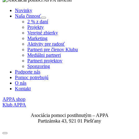
Novinky
Naša činnosť
Submenu
2 % z daní
Projekty
Verejné zbierky
Marketing
Aktivity pre radosť
Partneri pre členov Klubu
Mediálni partneri
Partneri projektov
Sponzoring
Podporte nás
Pomoc potrebujú
O nás
Kontakt
APPA shop
Klub APPA
Asociácia pomoci postihnutým – APPA
Partizánska 43, 921 01 Piešťany