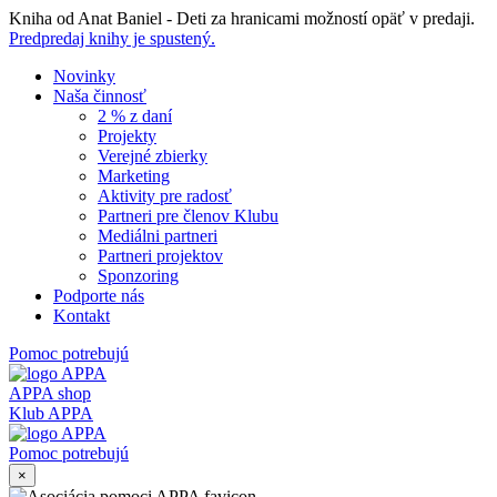
Skip
Kniha od Anat Baniel - Deti za hranicami možností opäť v predaji.
to
Predpredaj knihy je spustený.
content
Novinky
Naša činnosť
2 % z daní
Projekty
Verejné zbierky
Marketing
Aktivity pre radosť
Partneri pre členov Klubu
Mediálni partneri
Partneri projektov
Sponzoring
Podporte nás
Kontakt
Pomoc potrebujú
APPA shop
Klub APPA
Pomoc potrebujú
×