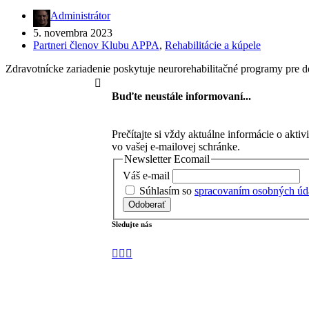
Administrátor
5. novembra 2023
Partneri členov Klubu APPA
,
Rehabilitácie a kúpele
Zdravotnícke zariadenie poskytuje neurorehabilitačné programy pre 
Buďte neustále informovaní...
Prečítajte si vždy aktuálne informácie o akt
vo vašej e-mailovej schránke.
Newsletter Ecomail
Váš e-mail
Súhlasím so
spracovaním osobných úd
Odoberať
Sledujte nás