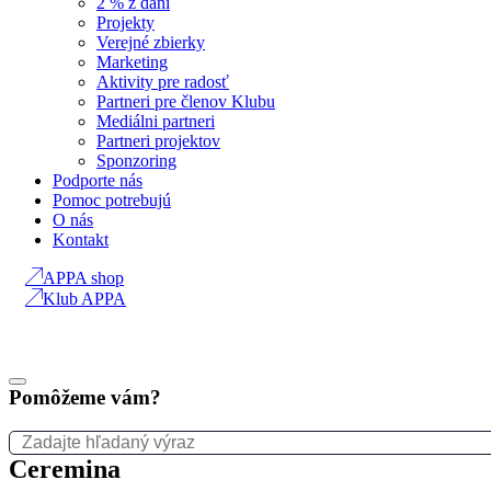
2 % z daní
Projekty
Verejné zbierky
Marketing
Aktivity pre radosť
Partneri pre členov Klubu
Mediálni partneri
Partneri projektov
Sponzoring
Podporte nás
Pomoc potrebujú
O nás
Kontakt
APPA shop
Klub APPA
Pomôžeme vám?
Ceremina