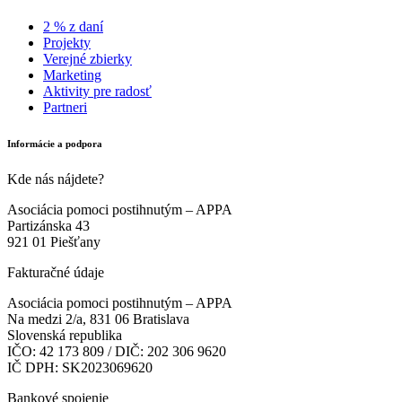
2 % z daní
Projekty
Verejné zbierky
Marketing
Aktivity pre radosť
Partneri
Informácie a podpora
Kde nás nájdete?
Asociácia pomoci postihnutým – APPA
Partizánska 43
921 01 Piešťany
Fakturačné údaje
Asociácia pomoci postihnutým – APPA
Na medzi 2/a, 831 06 Bratislava
Slovenská republika
IČO: 42 173 809 / DIČ: 202 306 9620
IČ DPH: SK2023069620
Bankové spojenie