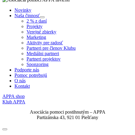
Novinky
Naša činnosť
Submenu
2 % z daní
Projekty
Verejné zbierky
Marketing
Aktivity pre radosť
Partneri pre členov Klubu
Mediálni partneri
Partneri projektov
Sponzoring
Podporte nás
Pomoc potrebujú
O nás
Kontakt
APPA shop
Klub APPA
Asociácia pomoci postihnutým – APPA
Partizánska 43, 921 01 Piešťany