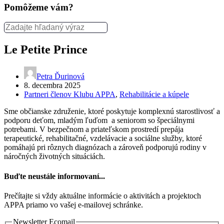
Pomôžeme vám?
Le Petite Prince
Petra Ďurinová
8. decembra 2025
Partneri členov Klubu APPA
,
Rehabilitácie a kúpele
Sme občianske združenie, ktoré poskytuje komplexnú starostlivosť a
podporu deťom, mladým ľuďom a seniorom so špeciálnymi
potrebami. V bezpečnom a priateľskom prostredí prepája
terapeutické, rehabilitačné, vzdelávacie a sociálne služby, ktoré
pomáhajú pri rôznych diagnózach a zároveň podporujú rodiny v
náročných životných situáciách.
Buďte neustále informovaní...
Prečítajte si vždy aktuálne informácie o aktivitách a projektoch
APPA priamo vo vašej e-mailovej schránke.
Newsletter Ecomail