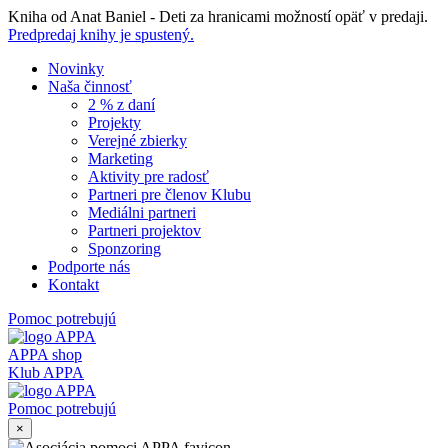
Skip
Kniha od Anat Baniel - Deti za hranicami možností opäť v predaji.
to
Predpredaj knihy je spustený.
content
Novinky
Naša činnosť
2 % z daní
Projekty
Verejné zbierky
Marketing
Aktivity pre radosť
Partneri pre členov Klubu
Mediálni partneri
Partneri projektov
Sponzoring
Podporte nás
Kontakt
Pomoc potrebujú
APPA shop
Klub APPA
Pomoc potrebujú
×