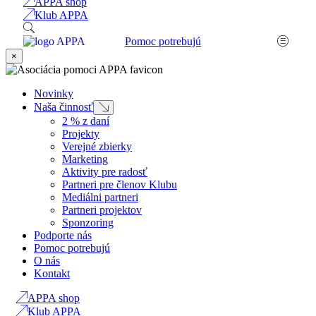
APPA shop
Klub APPA
Pomoc potrebujú
×
Novinky
Naša činnosť
Submenu
2 % z daní
Projekty
Verejné zbierky
Marketing
Aktivity pre radosť
Partneri pre členov Klubu
Mediálni partneri
Partneri projektov
Sponzoring
Podporte nás
Pomoc potrebujú
O nás
Kontakt
APPA shop
Klub APPA