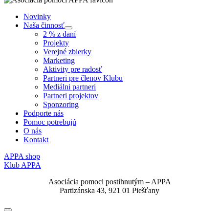
Novinky
Naša činnosť
Submenu
2 % z daní
Projekty
Verejné zbierky
Marketing
Aktivity pre radosť
Partneri pre členov Klubu
Mediálni partneri
Partneri projektov
Sponzoring
Podporte nás
Pomoc potrebujú
O nás
Kontakt
APPA shop
Klub APPA
Asociácia pomoci postihnutým – APPA
Partizánska 43, 921 01 Piešťany