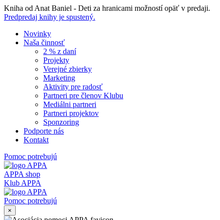
Skip
Kniha od Anat Baniel - Deti za hranicami možností opäť v predaji.
to
Predpredaj knihy je spustený.
content
Novinky
Naša činnosť
2 % z daní
Projekty
Verejné zbierky
Marketing
Aktivity pre radosť
Partneri pre členov Klubu
Mediálni partneri
Partneri projektov
Sponzoring
Podporte nás
Kontakt
Pomoc potrebujú
APPA shop
Klub APPA
Pomoc potrebujú
×