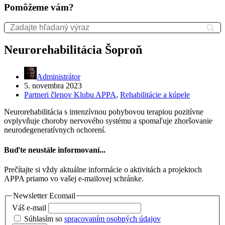
Pomôžeme vám?
Neurorehabilitácia Šoproň
Administrátor
5. novembra 2023
Partneri členov Klubu APPA
,
Rehabilitácie a kúpele
Neurorehabilitácia s intenzívnou pohybovou terapiou pozitívne
ovplyvňuje choroby nervového systému a spomaľuje zhoršovanie
neurodegeneratívnych ochorení.
Buďte neustále informovaní...
Prečítajte si vždy aktuálne informácie o aktivitách a projektoch
APPA priamo vo vašej e-mailovej schránke.
Newsletter Ecomail
Váš e-mail
Súhlasím so
spracovaním osobných údajov