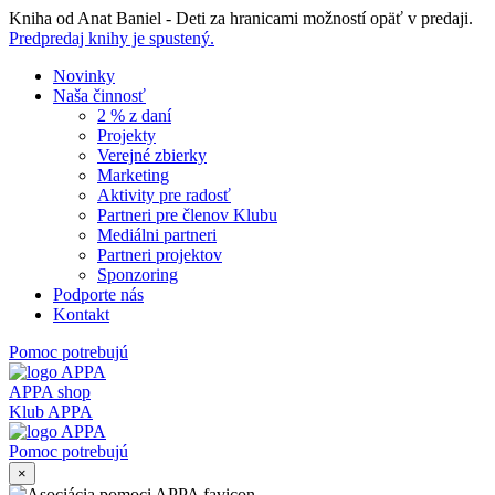
Skip
Kniha od Anat Baniel - Deti za hranicami možností opäť v predaji.
to
Predpredaj knihy je spustený.
content
Novinky
Naša činnosť
2 % z daní
Projekty
Verejné zbierky
Marketing
Aktivity pre radosť
Partneri pre členov Klubu
Mediálni partneri
Partneri projektov
Sponzoring
Podporte nás
Kontakt
Pomoc potrebujú
APPA shop
Klub APPA
Pomoc potrebujú
×