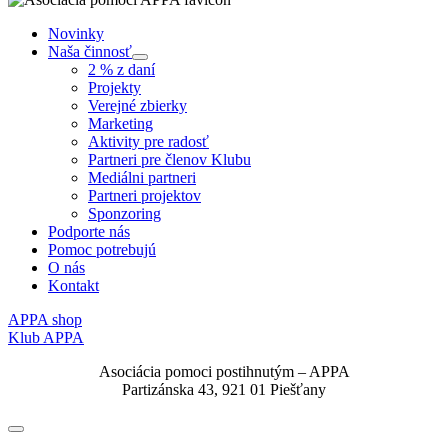
Novinky
Naša činnosť
Submenu
2 % z daní
Projekty
Verejné zbierky
Marketing
Aktivity pre radosť
Partneri pre členov Klubu
Mediálni partneri
Partneri projektov
Sponzoring
Podporte nás
Pomoc potrebujú
O nás
Kontakt
APPA shop
Klub APPA
Asociácia pomoci postihnutým – APPA
Partizánska 43, 921 01 Piešťany