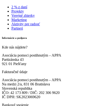
2 % z daní
Projekty
Verejné zbierky
Marketing
Aktivity pre radosť
Partneri
Informácie a podpora
Kde nás nájdete?
Asociácia pomoci postihnutým – APPA
Partizánska 43
921 01 Piešťany
Fakturačné údaje
Asociácia pomoci postihnutým – APPA
Na medzi 2/a, 831 06 Bratislava
Slovenská republika
IČO: 42 173 809 / DIČ: 202 306 9620
IČ DPH: SK2023069620
Bankové spojenie