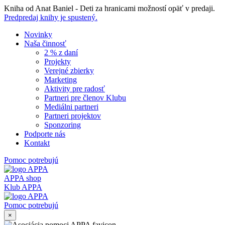
Skip
Kniha od Anat Baniel - Deti za hranicami možností opäť v predaji.
to
Predpredaj knihy je spustený.
content
Novinky
Naša činnosť
2 % z daní
Projekty
Verejné zbierky
Marketing
Aktivity pre radosť
Partneri pre členov Klubu
Mediálni partneri
Partneri projektov
Sponzoring
Podporte nás
Kontakt
Pomoc potrebujú
APPA shop
Klub APPA
Pomoc potrebujú
×