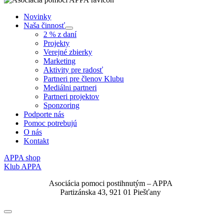
Novinky
Naša činnosť
Submenu
2 % z daní
Projekty
Verejné zbierky
Marketing
Aktivity pre radosť
Partneri pre členov Klubu
Mediálni partneri
Partneri projektov
Sponzoring
Podporte nás
Pomoc potrebujú
O nás
Kontakt
APPA shop
Klub APPA
Asociácia pomoci postihnutým – APPA
Partizánska 43, 921 01 Piešťany