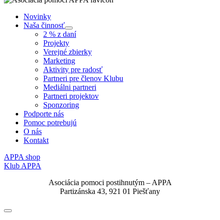
Novinky
Naša činnosť
Submenu
2 % z daní
Projekty
Verejné zbierky
Marketing
Aktivity pre radosť
Partneri pre členov Klubu
Mediálni partneri
Partneri projektov
Sponzoring
Podporte nás
Pomoc potrebujú
O nás
Kontakt
APPA shop
Klub APPA
Asociácia pomoci postihnutým – APPA
Partizánska 43, 921 01 Piešťany