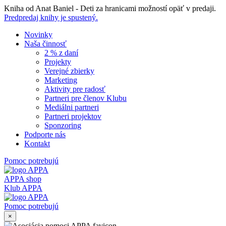
Skip
Kniha od Anat Baniel - Deti za hranicami možností opäť v predaji.
to
Predpredaj knihy je spustený.
content
Novinky
Naša činnosť
2 % z daní
Projekty
Verejné zbierky
Marketing
Aktivity pre radosť
Partneri pre členov Klubu
Mediálni partneri
Partneri projektov
Sponzoring
Podporte nás
Kontakt
Pomoc potrebujú
APPA shop
Klub APPA
Pomoc potrebujú
×