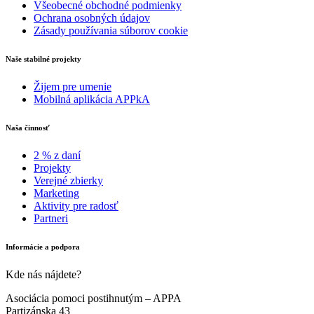
Všeobecné obchodné podmienky
Ochrana osobných údajov
Zásady používania súborov cookie
Naše stabilné projekty
Žijem pre umenie
Mobilná aplikácia APPkA
Naša činnosť
2 % z daní
Projekty
Verejné zbierky
Marketing
Aktivity pre radosť
Partneri
Informácie a podpora
Kde nás nájdete?
Asociácia pomoci postihnutým – APPA
Partizánska 43