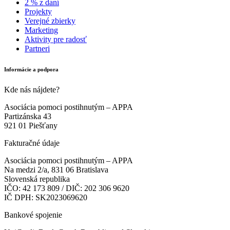
2 % z daní
Projekty
Verejné zbierky
Marketing
Aktivity pre radosť
Partneri
Informácie a podpora
Kde nás nájdete?
Asociácia pomoci postihnutým – APPA
Partizánska 43
921 01 Piešťany
Fakturačné údaje
Asociácia pomoci postihnutým – APPA
Na medzi 2/a, 831 06 Bratislava
Slovenská republika
IČO: 42 173 809 / DIČ: 202 306 9620
IČ DPH: SK2023069620
Bankové spojenie