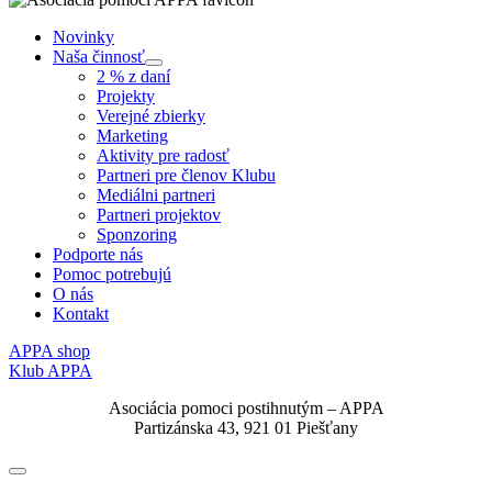
Novinky
Naša činnosť
Submenu
2 % z daní
Projekty
Verejné zbierky
Marketing
Aktivity pre radosť
Partneri pre členov Klubu
Mediálni partneri
Partneri projektov
Sponzoring
Podporte nás
Pomoc potrebujú
O nás
Kontakt
APPA shop
Klub APPA
Asociácia pomoci postihnutým – APPA
Partizánska 43, 921 01 Piešťany