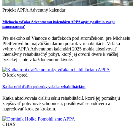
Projekt APPA Adventný kalendár
Michaela vďaka Adventnému kalendáru APPA opäť posilnila svoju
samostatnosť
Pre niekoho sú Vianoce o darčekoch pod stromčekom, pre Michaelu
Pfeifferovú bol najväčším darom pokrok v rehabilitácii. Vďaka
výhre v APPA Adventnom kalendári 2025 mohla absolvovať
intenzívny rehabilitačný pobyt, ktorý jej otvoril dvere k väčšej
fyzickej istote v každodennom živote.
O krok vpred
Katka robí ďalšie pokroky vďaka rehabilitáciám
Katka absolvovala ďalšiu sériu rehabilitácií, ktoré jej pomáhajú
zlepšovať pohybové schopnosti, posilňovať sebadôveru a
napredovať krok za krokom.
CHAS