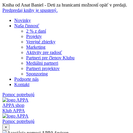
Skip
Kniha od Anat Baniel - Deti za hranicami možností opäť v predaji.
to
Predpredaj knihy je spustený.
content
Novinky
Naša činnosť
2 % z daní
Projekty
Verejné zbierky
Marketing
Aktivity pre radosť
Partneri pre členov Klubu
Mediálni partneri
Partneri projektov
Sponzoring
Podporte nás
Kontakt
Pomoc potrebujú
APPA shop
Klub APPA
Pomoc potrebujú
×