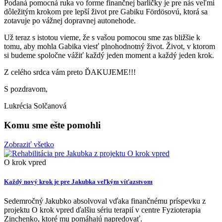
Podaná pomocná ruka vo forme finančnej barličky je pre nás veľmi
dôležitým krokom pre lepší život pre Gabiku Fördösovú, ktorá sa
zotavuje po vážnej dopravnej autonehode.
Už teraz s istotou vieme, že s vašou pomocou sme zas bližšie k
tomu, aby mohla Gabika viesť plnohodnotný život. Život, v ktorom
si budeme spoločne vážiť každý jeden moment a každý jeden krok.
Z celého srdca vám preto ĎAKUJEME!!!
S pozdravom,
Lukrécia Solčanová
Komu sme ešte pomohli
Zobraziť všetko
O krok vpred
Každý nový krok je pre Jakubka veľkým víťazstvom
Sedemročný Jakubko absolvoval vďaka finančnému príspevku z
projektu O krok vpred ďalšiu sériu terapií v centre Fyzioterapia
Zinchenko, ktoré mu pomáhajú napredovať.