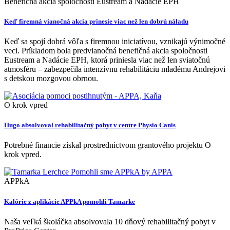
Benefičná akcia spoločnosti Eustream a Nadácie EPH
Keď firemná vianočná akcia prinesie viac než len dobrú náladu
Keď sa spojí dobrá vôľa s firemnou iniciatívou, vznikajú výnimočné
veci. Príkladom bola predvianočná benefičná akcia spoločnosti
Eustream a Nadácie EPH, ktorá priniesla viac než len sviatočnú
atmosféru – zabezpečila intenzívnu rehabilitáciu mladému Andrejovi
s detskou mozgovou obrnou.
O krok vpred
Hugo absolvoval rehabilitačný pobyt v centre Physio Canis
Potrebné financie získal prostredníctvom grantového projektu O
krok vpred.
APPkA
Kalórie z aplikácie APPkA pomohli Tamarke
Naša veľká školáčka absolvovala 10 dňový rehabilitačný pobyt v