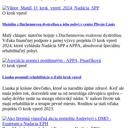
O krok vpred
Matúško s Duchennovou dystrofiou a jeho pobyt v centre Physio Canis
Malý chlapec statočne bojuje s Duchennovou svalovou dystrofiou.
Vďaka finančnej podpore z jarnej výzvy projektu O krok vpred
2024, ktorú vyhlásila Nadácia SPP a APPA, absolvoval špeciálny
rehabilitačný pobyt.
O krok vpred
Lianku posunuli rehabilitácie o ďalší krok vpred
Lianka je krásne dievčatko, ktoré sa narodilo úplne zdravé. Keď ale
mala jeden rok, dozvedeli sme sa od neurológa zdrvujúcu správu –
našej dcérke rastie na mozgu obrovský nádor. V našom živote tak
majú rehabilitácie a terapie pevné miesto. Realitou sa stali vďaka
projektu O krok vpred 2023.