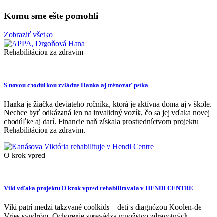
Komu sme ešte pomohli
Zobraziť všetko
Rehabilitáciou za zdravím
S novou chodúľkou zvládne Hanka aj trénovať psíka
Hanka je žiačka deviateho ročníka, ktorá je aktívna doma aj v škole.
Nechce byť odkázaná len na invalidný vozík, čo sa jej vďaka novej
chodúľke aj darí. Financie naň získala prostredníctvom projektu
Rehabilitáciou za zdravím.
O krok vpred
Viki vďaka projektu O krok vpred rehabilitovala v HENDI CENTRE
Viki patrí medzi takzvané coolkids – deti s diagnózou Koolen-de
Vries syndróm. Ochorenie sprevádza množstvo zdravotných