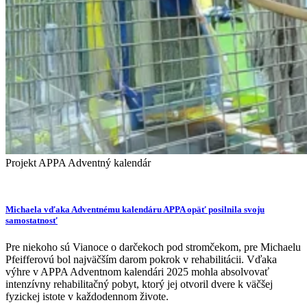
Projekt APPA Adventný kalendár
Michaela vďaka Adventnému kalendáru APPA opäť posilnila svoju
samostatnosť
Pre niekoho sú Vianoce o darčekoch pod stromčekom, pre Michaelu
Pfeifferovú bol najväčším darom pokrok v rehabilitácii. Vďaka
výhre v APPA Adventnom kalendári 2025 mohla absolvovať
intenzívny rehabilitačný pobyt, ktorý jej otvoril dvere k väčšej
fyzickej istote v každodennom živote.