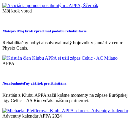
Môj krok vpred
Matejov Môj krok vpred mal podobu rehabilitácie
Rehabilitačný pobyt absolvoval malý bojovník v januári v centre
Physio Canis.
APPA
Nezabudnuteľný zážitok pre Kristiána
Kristián z Klubu APPA zažil krásne momenty na zápase Európskej
ligy Celtic – AS Rím vďaka nášmu partnerovi.
Adventný kalendár APPA 2024