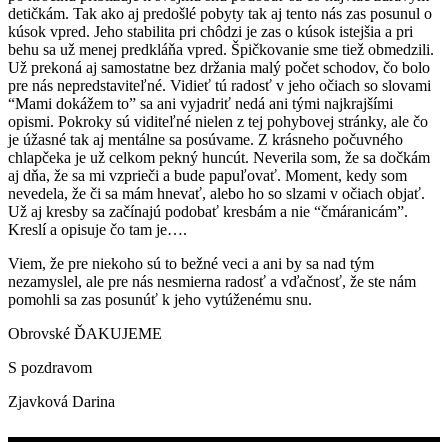
detičkám. Tak ako aj predošlé pobyty tak aj tento nás zas posunul o
kúsok vpred. Jeho stabilita pri chôdzi je zas o kúsok istejšia a pri
behu sa už menej predkláňa vpred. Špičkovanie sme tiež obmedzili.
Už prekoná aj samostatne bez držania malý počet schodov, čo bolo
pre nás nepredstaviteľné. Vidieť tú radosť v jeho očiach so slovami
“Mami dokážem to” sa ani vyjadriť nedá ani tými najkrajšími
opismi. Pokroky sú viditeľné nielen z tej pohybovej stránky, ale čo
je úžasné tak aj mentálne sa posúvame. Z krásneho počuvného
chlapčeka je už celkom pekný huncút. Neverila som, že sa dočkám
aj dňa, že sa mi vzprieči a bude papuľovať. Moment, kedy som
nevedela, že či sa mám hnevať, alebo ho so slzami v očiach objať.
Už aj kresby sa začínajú podobať kresbám a nie “čmáranicám”.
Kreslí a opisuje čo tam je….
Viem, že pre niekoho sú to bežné veci a ani by sa nad tým
nezamyslel, ale pre nás nesmierna radosť a vďačnosť, že ste nám
pomohli sa zas posunúť k jeho vytúženému snu.
Obrovské ĎAKUJEME
S pozdravom
Zjavková Darina