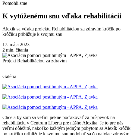
Pomohli sme
K vytúženému snu vďaka rehabilitácii
Alexík sa vďaka projektu Rehabilitáciou za zdravím krôčik po
krôčiku približuje k svojmu snu.
17. mája 2023
2
min. čítania
Projekt Rehabilitáciou za zdravím
Galéria
Chcela by som sa veľmi pekne poďakovať za príspevok na
rehabilitáciu v Centrum Liberta pre nášho Alexíka. Je to pre nás
veľmi dôležité, nakoľko každým jedným pobytom sa Alexík krôčik
po krôčiku približuje k svojmu snu podobať sa čo najviac zdravým