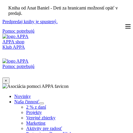
Skip
Kniha od Anat Baniel - Deti za hranicami možností opäť v
to
predaji.
content
Predpredaj knihy je spustený.
Pomoc potrebujú
APPA shop
Klub APPA
Pomoc potrebujú
×
Novinky
Naša činnosť
Submenu
2 % z daní
Projekty
Verejné zbierky
Marketing
Aktivity pre radosť