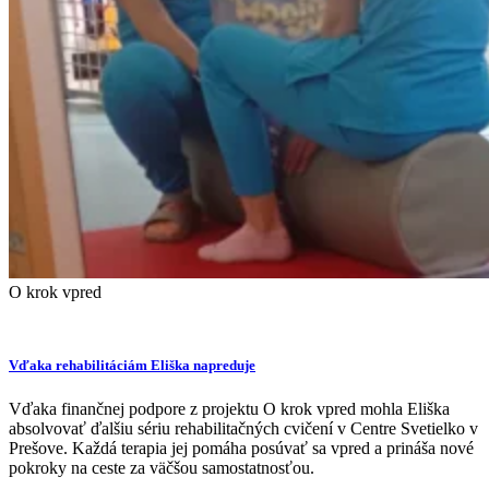
O krok vpred
Vďaka rehabilitáciám Eliška napreduje
Vďaka finančnej podpore z projektu O krok vpred mohla Eliška
absolvovať ďalšiu sériu rehabilitačných cvičení v Centre Svetielko v
Prešove. Každá terapia jej pomáha posúvať sa vpred a prináša nové
pokroky na ceste za väčšou samostatnosťou.