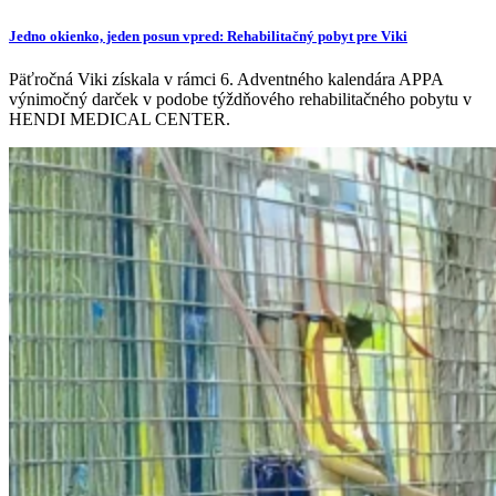
Jedno okienko, jeden posun vpred: Rehabilitačný pobyt pre Viki
Päťročná Viki získala v rámci 6. Adventného kalendára APPA
výnimočný darček v podobe týždňového rehabilitačného pobytu v
HENDI MEDICAL CENTER.