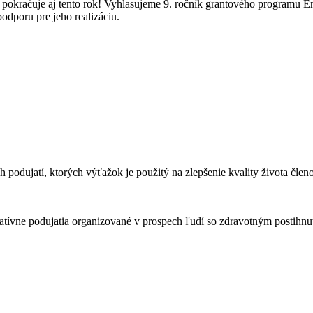
okračuje aj tento rok! Vyhlasujeme 9. ročník grantového programu Ene
podporu pre jeho realizáciu.
 podujatí, ktorých výťažok je použitý na zlepšenie kvality života čle
atívne podujatia organizované v prospech ľudí so zdravotným postihnu