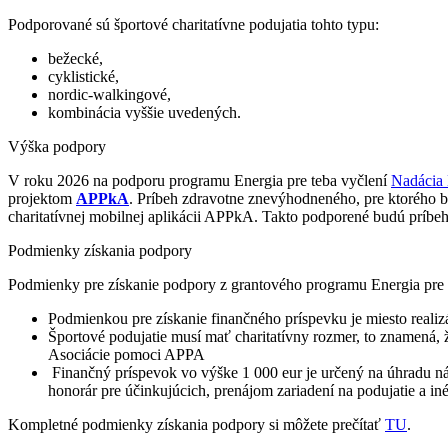
Podporované sú športové charitatívne podujatia tohto typu:
bežecké,
cyklistické,
nordic-walkingové,
kombinácia vyššie uvedených.
Výška podpory
V roku 2026 na podporu programu Energia pre teba vyčlení
Nadácia
projektom
APPkA
. Príbeh zdravotne znevýhodneného, pre ktorého b
charitatívnej mobilnej aplikácii APPkA. Takto podporené budú príb
Podmienky získania podpory
Podmienky pre získanie podpory z grantového programu Energia pre 
Podmienkou pre získanie finančného príspevku je miesto realiz
Športové podujatie musí mať charitatívny rozmer, to znamená, 
Asociácie pomoci APPA
Finančný príspevok vo výške 1 000 eur je určený na úhradu nákl
honorár pre účinkujúcich, prenájom zariadení na podujatie a iné
Kompletné podmienky získania podpory si môžete prečítať
TU
.