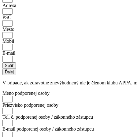
Adresa
PSČ
Mesto
Mobil
E-mail
Späť
Ďalej
V prípade, ak zdravotne znevýhodnený nie je členom klubu APPA, m
Meno podporenej osoby
Priezvisko podporenej osoby
Tel. č. podporenej osoby / zákonného zástupcu
E-mail podporenej osoby / zákonného zástupcu