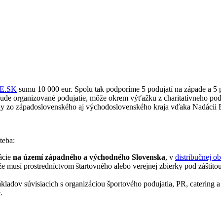
 E.SK
sumu 10 000 eur. Spolu tak podporíme 5 podujatí na západe a 5 
ude organizované podujatie, môže okrem výťažku z charitatívneho podu
ehy zo západoslovenského aj východoslovenského kraja vďaka Nadácii
teba:
ácie
na území západného a východného Slovenska
, v
distribučnej 
že musí prostredníctvom štartovného alebo verejnej zbierky pod záštit
adov súvisiacich s organizáciou športového podujatia, PR, catering a 
.