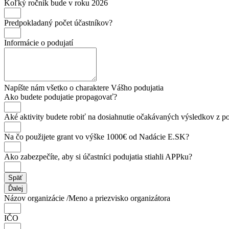
Koľký ročník bude v roku 2026
Predpokladaný počet účastníkov?
Informácie o podujatí
Napíšte nám všetko o charaktere Vášho podujatia
Ako budete podujatie propagovať?
Aké aktivity budete robiť na dosiahnutie očakávaných výsledkov z po
Na čo použijete grant vo výške 1000€ od Nadácie E.SK?
Ako zabezpečíte, aby si účastníci podujatia stiahli APPku?
Späť
Ďalej
Názov organizácie /Meno a priezvisko organizátora
IČO