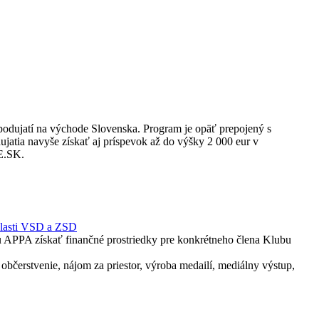
podujatí na východe Slovenska. Program je opäť prepojený s
jatia navyše získať aj príspevok až do výšky 2 000 eur v
 E.SK.
oblasti VSD a ZSD
ou APPA získať finančné prostriedky pre konkrétneho člena Klubu
občerstvenie, nájom za priestor, výroba medailí, mediálny výstup,