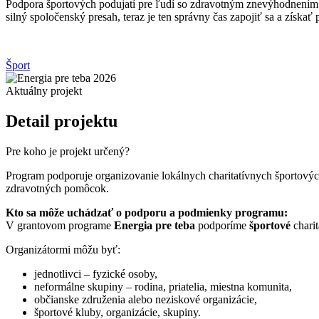
Podpora športových podujatí pre ľudí so zdravotným znevýhodnením p
silný spoločenský presah, teraz je ten správny čas zapojiť sa a získať 
Šport
Aktuálny projekt
Detail projektu
Pre koho je projekt určený?
Program podporuje organizovanie lokálnych charitatívnych športových
zdravotných pomôcok.
Kto sa môže uchádzať o podporu a podmienky programu:
V grantovom programe
Energia pre teba
podporíme
športové
charit
Organizátormi môžu byť:
jednotlivci – fyzické osoby,
neformálne skupiny – rodina, priatelia, miestna komunita,
občianske združenia alebo neziskové organizácie,
športové kluby, organizácie, skupiny.