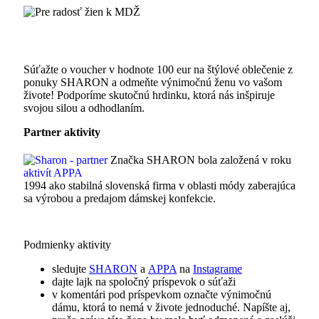
Súťažte o voucher v hodnote 100 eur na štýlové oblečenie z
ponuky SHARON a odmeňte výnimočnú ženu vo vašom
živote! Podporíme skutočnú hrdinku, ktorá nás inšpiruje
svojou silou a odhodlaním.
Partner aktivity
Značka SHARON bola založená v roku
1994 ako stabilná slovenská firma v oblasti módy zaberajúca
sa výrobou a predajom dámskej konfekcie.
Podmienky aktivity
sledujte
SHARON
a
APPA
na
Instagrame
dajte lajk na spoločný príspevok o súťaži
v komentári pod príspevkom označte výnimočnú
dámu, ktorá to nemá v živote jednoduché. Napíšte aj,