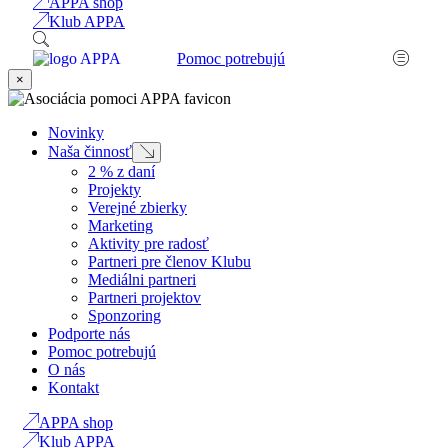
APPA shop
Klub APPA
Pomoc potrebujú
×
Novinky
Naša činnosť
Submenu
2 % z daní
Projekty
Verejné zbierky
Marketing
Aktivity pre radosť
Partneri pre členov Klubu
Mediálni partneri
Partneri projektov
Sponzoring
Podporte nás
Pomoc potrebujú
O nás
Kontakt
APPA shop
Klub APPA