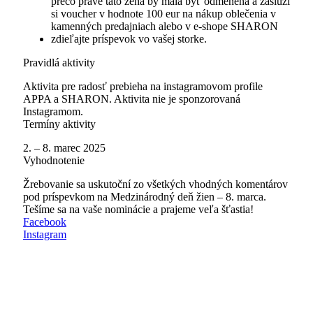
prečo práve táto žena by mala byť odmenená a zaslúži
si voucher v hodnote 100 eur na nákup oblečenia v
kamenných predajniach alebo v e-shope SHARON
zdieľajte príspevok vo vašej storke.
Pravidlá aktivity
Aktivita pre radosť prebieha na instagramovom profile
APPA a SHARON. Aktivita nie je sponzorovaná
Instagramom.
Termíny aktivity
2. – 8. marec 2025
Vyhodnotenie
Žrebovanie sa uskutoční zo všetkých vhodných komentárov
pod príspevkom na Medzinárodný deň žien – 8. marca.
Tešíme sa na vaše nominácie a prajeme veľa šťastia!
Facebook
Instagram