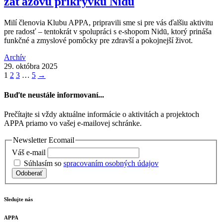
záťažovú prikrývku Nidū
Milí členovia Klubu APPA, pripravili sme si pre vás ďalšiu aktivitu
pre radosť – tentokrát v spolupráci s e-shopom Nidū, ktorý prináša
funkčné a zmyslové pomôcky pre zdravší a pokojnejší život.
Archív
29. októbra 2025
1
2
3
…
5
→
Buďte neustále informovaní...
Prečítajte si vždy aktuálne informácie o aktivitách a projektoch
APPA priamo vo vašej e-mailovej schránke.
Newsletter Ecomail
Váš e-mail
Súhlasím so
spracovaním osobných údajov
Odoberať
Sledujte nás
APPA