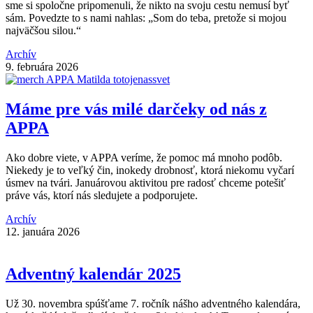
sme si spoločne pripomenuli, že nikto na svoju cestu nemusí byť
sám. Povedzte to s nami nahlas: „Som do teba, pretože si mojou
najväčšou silou.“
Archív
9. februára 2026
Máme pre vás milé darčeky od nás z
APPA
Ako dobre viete, v APPA veríme, že pomoc má mnoho podôb.
Niekedy je to veľký čin, inokedy drobnosť, ktorá niekomu vyčarí
úsmev na tvári. Januárovou aktivitou pre radosť chceme potešiť
práve vás, ktorí nás sledujete a podporujete.
Archív
12. januára 2026
Adventný kalendár 2025
Už 30. novembra spúšťame 7. ročník nášho adventného kalendára,