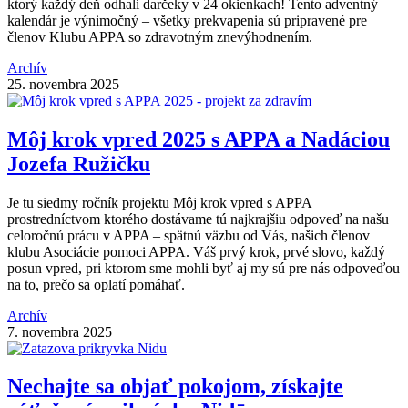
ktorý každý deň odhalí darčeky v 24 okienkach! Tento adventný
kalendár je výnimočný – všetky prekvapenia sú pripravené pre
členov Klubu APPA so zdravotným znevýhodnením.
Archív
25. novembra 2025
Môj krok vpred 2025 s APPA a Nadáciou
Jozefa Ružičku
Je tu siedmy ročník projektu Môj krok vpred s APPA
prostredníctvom ktorého dostávame tú najkrajšiu odpoveď na našu
celoročnú prácu v APPA – spätnú väzbu od Vás, našich členov
klubu Asociácie pomoci APPA. Váš prvý krok, prvé slovo, každý
posun vpred, pri ktorom sme mohli byť aj my sú pre nás odpoveďou
na to, prečo sa oplatí pomáhať.
Archív
7. novembra 2025
Nechajte sa objať pokojom, získajte