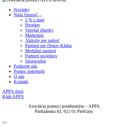
Novinky
Naša činnosť
Submenu
2 % z daní
Projekty
Verejné zbierky
Marketing
Aktivity pre radosť
Partneri pre členov Klubu
Mediálni partneri
Partneri projektov
Sponzoring
Podporte nás
Pomoc potrebujú
O nás
Kontakt
APPA shop
Klub APPA
Asociácia pomoci postihnutým – APPA
Partizánska 43, 921 01 Piešťany