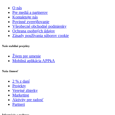
O nás
Pre mediá a partnerov
Kontaktujte nás
Povinné zverejňovanie
Všeobecné obchodné podmienky
Ochrana osobných údajov
Zásady používania súborov cookie
Naše stabilné projekty
Žijem pre umenie
Mobilná aplikácia APPkA
Naša činnosť
2 % z daní
Projekty
Verejné zbierky
Marketing
Aktivity pre radosť
Partneri
Informácie a podpora