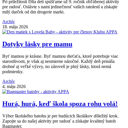
Pri príležitosti Dňa detí spúšťame už 9. ročník obľúbenej aktivity
pre radosť. Oslávte s nami jedinečnosť vašich ratolestí a získajte
milý darček od dm drogerie markt.
Archív
18. mája 2026
Dotyky lásky pre mamu
Byť mamou je krásne. Byť mamou dieťaťa, ktoré potrebuje viac
starostlivosti, je však aj nesmierne náročné. Každý deň prináša
drobné aj veľké výzvy, no zároveň je plný lásky, ktorá nemá
podmienky.
Archív
4. mája 2026
Hurá, hurá, keď škola spoza rohu volá!
Výber školského batohu je pre budúcich školákov dôležitý krok.
Zapojte sa do našej aktivity pre radosť a získajte kvalitný batoh
Bagmaster.