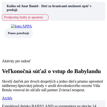
Skip
Kniha od Anat Baniel - Deti za hranicami možností opäť v
to
predaji.
content
Predpredaj knihy je spustený.
Pomoc potrebujú
Aktivity pre radosť
Veľkonočná súťaž o vstup do Babylandu
Skvelý darček pre dvoch dospelých a jedno dieťa priamo uprostred
nádhernej liptovskej prírody v areáli dovolenkového rezortu Villa
Betula venoval do súťaže náš partner Zvierací terapeut.
Archív
Exteriérové ihrisko BABYLAND sa rozprestiera na ploche 14