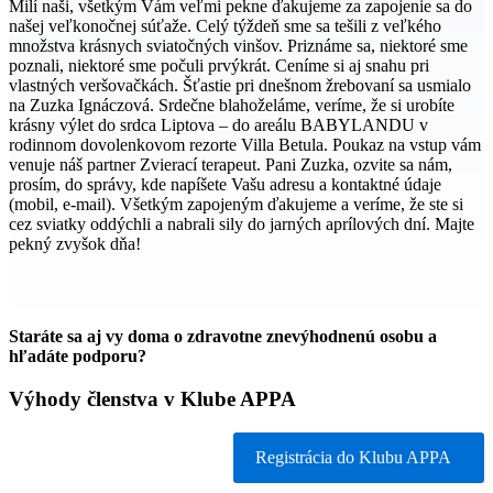
Milí naši, všetkým Vám veľmi pekne ďakujeme za zapojenie sa do
našej veľkonočnej súťaže. Celý týždeň sme sa tešili z veľkého
množstva krásnych sviatočných vinšov. Priznáme sa, niektoré sme
poznali, niektoré sme počuli prvýkrát. Ceníme si aj snahu pri
vlastných veršovačkách. Šťastie pri dnešnom žrebovaní sa usmialo
na Zuzka Ignáczová. Srdečne blahoželáme, veríme, že si urobíte
krásny výlet do srdca Liptova – do areálu BABYLANDU v
rodinnom dovolenkovom rezorte Villa Betula. Poukaz na vstup vám
venuje náš partner Zvierací terapeut. Pani Zuzka, ozvite sa nám,
prosím, do správy, kde napíšete Vašu adresu a kontaktné údaje
(mobil, e-mail). Všetkým zapojeným ďakujeme a veríme, že ste si
cez sviatky oddýchli a nabrali sily do jarných aprílových dní. Majte
pekný zvyšok dňa!
Staráte sa aj vy doma o zdravotne znevýhodnenú osobu a
hľadáte podporu?
Výhody členstva v Klube APPA
Registrácia do Klubu APPA