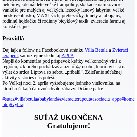
hektárov, kde nájdete veľké trampolíny, skákacie nafukovacie
vankúše pre malých aj veľkých, lezecký lanový labyrint, veľké
pieskové ihrisko, MAXI šach, preliezačky, tunely a tobogány,
rodinnú hojdačku či rodinný bicyklový taxík, zvieraciu farmu aj
konské stajne.
Pravidlá
Daj lajk a follow na Facebookovú stránku
Villa Betula
a
Zvierací
terapeut
, samozrejme sleduj aj
APPA
Napíš do komentára pod príspevok krátky veľkonočný vinš z
regiónu, z ktorého pochádzaš a označ @ osobu, ktorú by si si na
výlet do srdca Liptova so sebou „pribalil“. Zdieľanie súťažnej
aktivity v stories nás poteší.
Po Veľkej noci 2. apríla vyžrebujeme jedného vinšovníka, na
ktorého čakajú čarovné chvíle zábavy. Držíme palce!
#sutaz
#villabetula
#babyland
#zvieraciterapeut
#asociacia_appa
#kome
ntuj
#vyhraj
SÚŤAŽ UKONČENÁ
Gratulujeme!