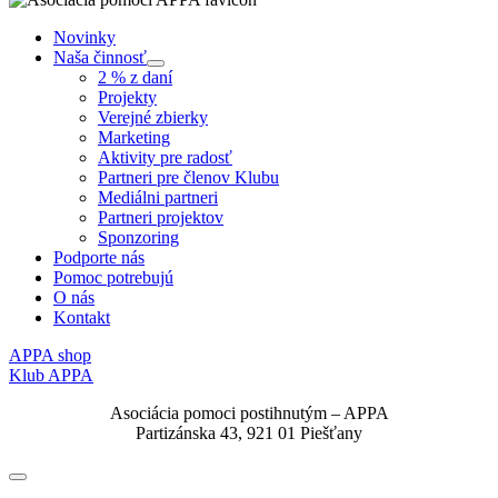
Novinky
Naša činnosť
Submenu
2 % z daní
Projekty
Verejné zbierky
Marketing
Aktivity pre radosť
Partneri pre členov Klubu
Mediálni partneri
Partneri projektov
Sponzoring
Podporte nás
Pomoc potrebujú
O nás
Kontakt
APPA shop
Klub APPA
Asociácia pomoci postihnutým – APPA
Partizánska 43, 921 01 Piešťany