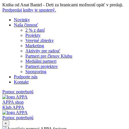
Skip
Kniha od Anat Baniel - Deti za hranicami možností opäť v predaji.
to
Predpredaj knihy je spustený.
content
Novinky
Naša činnosť
2 % z daní
Projekty
Verejné zbierky
Marketing
Aktivity pre radosť
Partneri pre členov Klubu
Mediálni partneri
Partneri projektov
Sponzoring
Podporte nás
Kontakt
Pomoc potrebujú
APPA shop
Klub APPA
Pomoc potrebujú
×