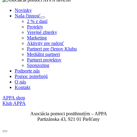
Novinky
Naša činnosť
Submenu
2 % z daní
Projekty
Verejné zbierky
Marketing
Aktivity pre radosť
Partneri pre členov Klubu
Mediálni partneri
Partneri projektov
Sponzoring
Podporte nás
Pomoc potrebujú
O nás
Kontakt
APPA shop
Klub APPA
Asociácia pomoci postihnutým – APPA
Partizánska 43, 921 01 Piešťany