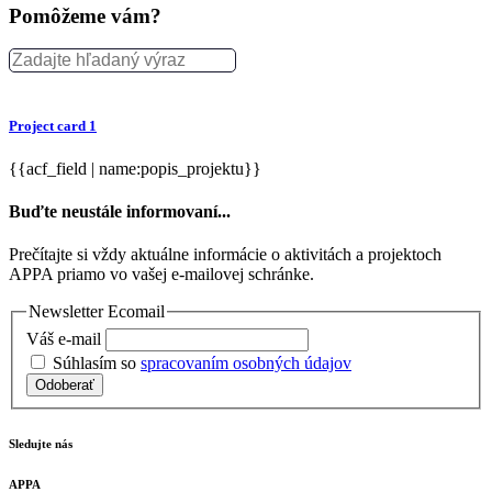
Pomôžeme vám?
Project card 1
{{acf_field | name:popis_projektu}}
Buďte neustále informovaní...
Prečítajte si vždy aktuálne informácie o aktivitách a projektoch
APPA priamo vo vašej e-mailovej schránke.
Newsletter Ecomail
Váš e-mail
Súhlasím so
spracovaním osobných údajov
Odoberať
Sledujte nás
APPA