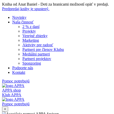
Skip
Kniha od Anat Baniel - Deti za hranicami možností opäť v predaji.
to
Predpredaj knihy je spustený.
content
Novinky
Naša činnosť
2 % z daní
Projekty
Verejné zbierky
Marketing
Aktivity pre radosť
Partneri pre členov Klubu
Mediálni partneri
Partneri projektov
Sponzoring
Podporte nás
Kontakt
Pomoc potrebujú
APPA shop
Klub APPA
Pomoc potrebujú
×