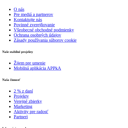
O nás
Pre mediá a partnerov
Kontaktujte nás
Povinné zverejňovanie
Všeobecné obchodné podmienky
Ochrana osobných údajov
Zásady používania súborov cookie
Naše stabilné projekty
Žijem pre umenie
Mobilná aplikácia APPkA
Naša činnosť
2 % z daní
Projekty
Verejné zbierky
Marketing
Aktivity pre radosť
Partneri