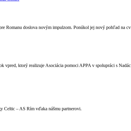
pre Romanu doslova novým impulzom. Ponúkol jej nový pohľad na cviče
ok vpred, ktorý realizuje Asociácia pomoci APPA v spolupráci s Nadáci
gy Celtic – AS Rím vďaka nášmu partnerovi.