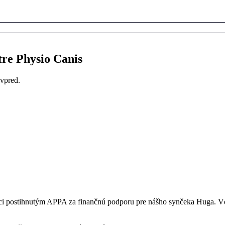
tre Physio Canis
 vpred.
ci postihnutým APPA za finančnú podporu pre nášho synčeka Huga. Vď