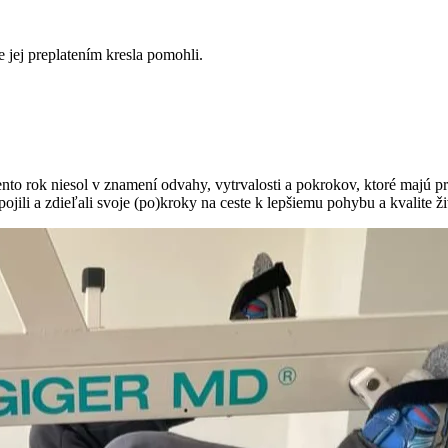
jej preplatením kresla pomohli.
ento rok niesol v znamení odvahy, vytrvalosti a pokrokov, ktoré majú 
pojili a zdieľali svoje (po)kroky na ceste k lepšiemu pohybu a kvalite ži