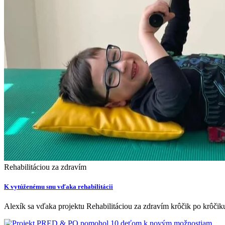
Rehabilitáciou za zdravím
K vytúženému snu vďaka rehabilitácii
Alexík sa vďaka projektu Rehabilitáciou za zdravím krôčik po krôčiku