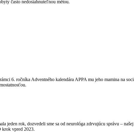
 pobyty často nedosiahnuteľnou métou.
rámci 6. ročníka Adventného kalendára APPA mu jeho mamina na sociáln
amostatnosťou.
 mala jeden rok, dozvedeli sme sa od neurológa zdrvujúcu správu – naše
 O krok vpred 2023.