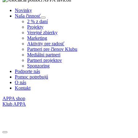
Novinky
Naša činnosť
Submenu
2 % z daní
Projekty
Verejné zbierky
Marketing
Aktivity pre radosť
Partneri pre členov Klubu
Mediálni partneri
Partneri projektov
Sponzoring
Podporte nás
Pomoc potrebujú
O nás
Kontakt
APPA shop
Klub APPA