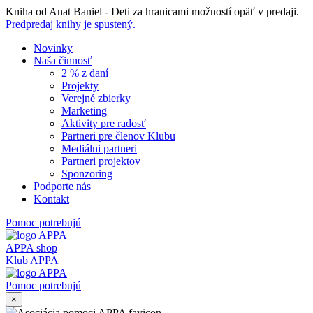
Skip
Kniha od Anat Baniel - Deti za hranicami možností opäť v predaji.
to
Predpredaj knihy je spustený.
content
Novinky
Naša činnosť
2 % z daní
Projekty
Verejné zbierky
Marketing
Aktivity pre radosť
Partneri pre členov Klubu
Mediálni partneri
Partneri projektov
Sponzoring
Podporte nás
Kontakt
Pomoc potrebujú
APPA shop
Klub APPA
Pomoc potrebujú
×