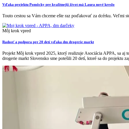
Vďaka projektu Pomôcky pre kvalitnejší život má Laura nové kreslo
Touto cestou sa Vám chceme ešte raz poďakovať za dcérku. Veľmi ste 
Môj krok vpred
Radosť a podpora pre 20 detí vďaka dm drogerie markt
Projekt Môj krok vpred 2025, ktorý realizuje Asociácia APPA, sa aj t
drogerie markt Slovensko sme potešili 20 detí, ktoré sa do projektu za