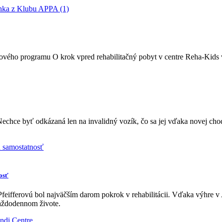
vého programu O krok vpred rehabilitačný pobyt v centre Reha-Kids v
 Nechce byť odkázaná len na invalidný vozík, čo sa jej vďaka novej chod
osť
feifferovú bol najväčším darom pokrok v rehabilitácii. Vďaka výhre
 každodennom živote.