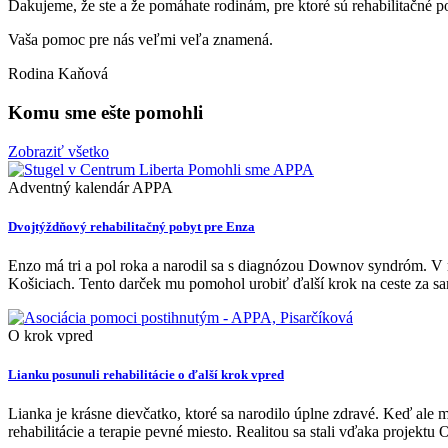
Ďakujeme, že ste a že pomáhate rodinám, pre ktoré sú rehabilitačné
Vaša pomoc pre nás veľmi veľa znamená.
Rodina Kaňová
Komu sme ešte pomohli
Zobraziť všetko
Adventný kalendár APPA
Dvojtýždňový rehabilitačný pobyt pre Enza
Enzo má tri a pol roka a narodil sa s diagnózou Downov syndróm. V 
Košiciach. Tento darček mu pomohol urobiť ďalší krok na ceste za s
O krok vpred
Lianku posunuli rehabilitácie o ďalší krok vpred
Lianka je krásne dievčatko, ktoré sa narodilo úplne zdravé. Keď ale
rehabilitácie a terapie pevné miesto. Realitou sa stali vďaka projektu