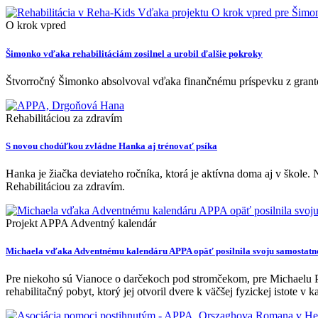
O krok vpred
Šimonko vďaka rehabilitáciám zosilnel a urobil ďalšie pokroky
Štvorročný Šimonko absolvoval vďaka finančnému príspevku z granto
Rehabilitáciou za zdravím
S novou chodúľkou zvládne Hanka aj trénovať psíka
Hanka je žiačka deviateho ročníka, ktorá je aktívna doma aj v škole.
Rehabilitáciou za zdravím.
Projekt APPA Adventný kalendár
Michaela vďaka Adventnému kalendáru APPA opäť posilnila svoju samostatn
Pre niekoho sú Vianoce o darčekoch pod stromčekom, pre Michaelu P
rehabilitačný pobyt, ktorý jej otvoril dvere k väčšej fyzickej istote v