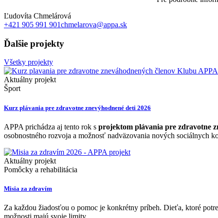
Ľudovíta Chmelárová
+421 905 991 901
chmelarova@appa.sk
Ďalšie projekty
Všetky projekty
Aktuálny projekt
Šport
Kurz plávania pre zdravotne znevýhodnené deti 2026
APPA prichádza aj tento rok s
projektom plávania pre zdravotne 
osobnostného rozvoja a možnosť nadväzovania nových sociálnych 
Aktuálny projekt
Pomôcky a rehabilitácia
Misia za zdravím
Za každou žiadosťou o pomoc je konkrétny príbeh. Dieťa, ktoré potre
možnosti majú svoje limity.