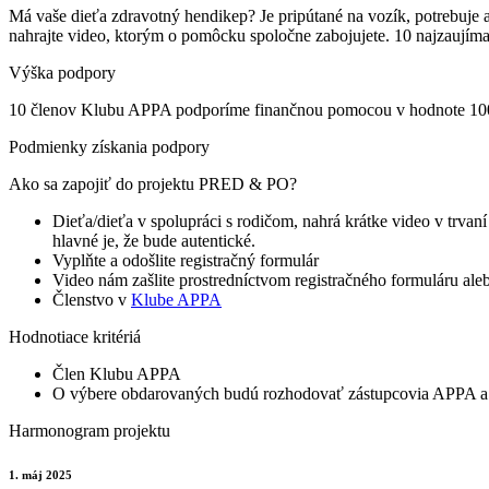
Má vaše dieťa zdravotný hendikep? Je pripútané na vozík, potrebuje
nahrajte video, ktorým o pomôcku spoločne zabojujete. 10 najzaujím
Výška podpory
10 členov Klubu APPA podporíme finančnou pomocou v hodnote 10
Podmienky získania podpory
Ako sa zapojiť do projektu PRED & PO?
Dieťa/dieťa v spolupráci s rodičom, nahrá krátke video v trva
hlavné je, že bude autentické.
Vyplňte a odošlite registračný formulár
Video nám zašlite prostredníctvom registračného formuláru al
Členstvo v
Klube APPA
Hodnotiace kritériá
Člen Klubu APPA
O výbere obdarovaných budú rozhodovať zástupcovia APPA a
Harmonogram projektu
1. máj 2025