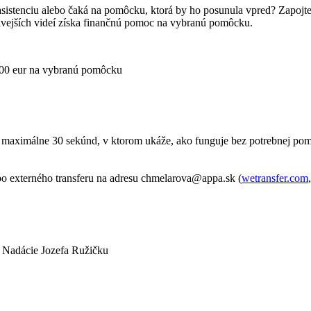
 asistenciu alebo čaká na pomôcku, ktorá by ho posunula vpred? Zapoj
avejších videí získa finančnú pomoc na vybranú pomôcku.
00 eur na vybranú pomôcku
ní maximálne 30 sekúnd, v ktorom ukáže, ako funguje bez potrebnej po
ebo externého transferu na adresu chmelarova@appa.sk (
wetransfer.com
 Nadácie Jozefa Ružičku