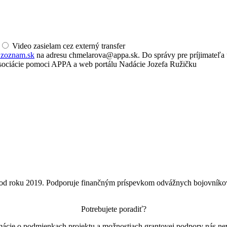
Video zasielam cez externý transfer
.zoznam.sk
na adresu chmelarova@appa.sk. Do správy pre príjimateľa 
sociácie pomoci APPA a web portálu Nadácie Jozefa Ružičku
d roku 2019. Podporuje finančným príspevkom odvážnych bojovníkov s
Potrebujete poradiť?
mácie o podmienkach projektu a možnostiach grantovej podpory nás nev