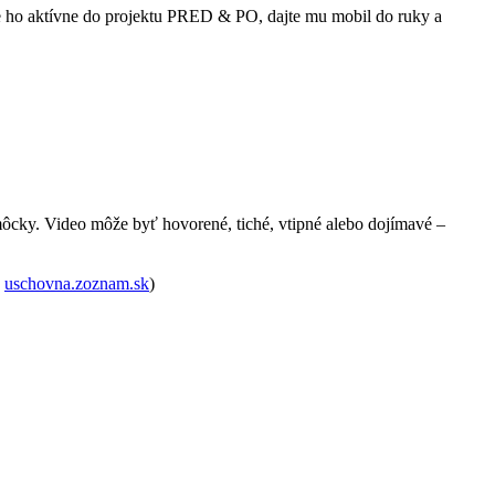
te ho aktívne do projektu PRED & PO, dajte mu mobil do ruky a
môcky. Video môže byť hovorené, tiché, vtipné alebo dojímavé –
,
uschovna.zoznam.sk
)