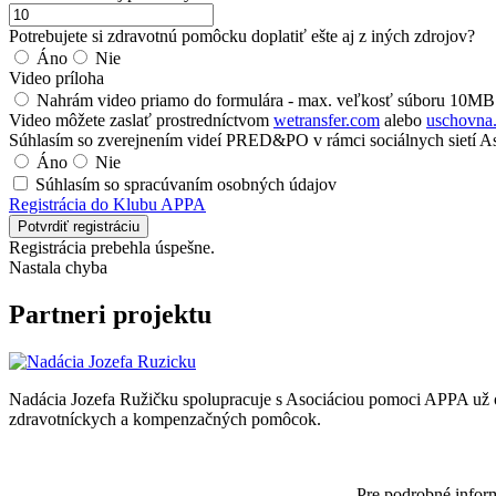
Potrebujete si zdravotnú pomôcku doplatiť ešte aj z iných zdrojov?
Áno
Nie
Video príloha
Nahrám video priamo do formulára - max. veľkosť súboru 10MB
Video môžete zaslať prostredníctvom
wetransfer.com
alebo
uschovna
Súhlasím so zverejnením videí PRED&PO v rámci sociálnych sietí A
Áno
Nie
Súhlasím so spracúvaním osobných údajov
Registrácia do Klubu APPA
Potvrdiť registráciu
Registrácia prebehla úspešne.
Nastala chyba
Partneri projektu
Nadácia Jozefa Ružičku spolupracuje s Asociáciou pomoci APPA už o
zdravotníckych a kompenzačných pomôcok.
Pre podrobné infor