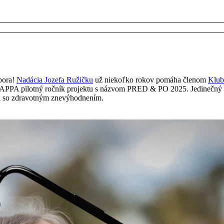
pora!
Nadácia Jozefa Ružičku
už niekoľko rokov pomáha členom
Klu
ci APPA pilotný ročník projektu s názvom PRED & PO 2025. Jedinečný 
ti so zdravotným znevýhodnením.