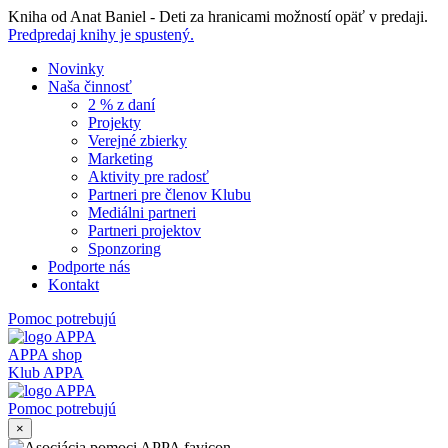
Skip
Kniha od Anat Baniel - Deti za hranicami možností opäť v predaji.
to
Predpredaj knihy je spustený.
content
Novinky
Naša činnosť
2 % z daní
Projekty
Verejné zbierky
Marketing
Aktivity pre radosť
Partneri pre členov Klubu
Mediálni partneri
Partneri projektov
Sponzoring
Podporte nás
Kontakt
Pomoc potrebujú
APPA shop
Klub APPA
Pomoc potrebujú
×