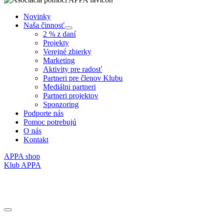
Novinky
Naša činnosť
Submenu
2 % z daní
Projekty
Verejné zbierky
Marketing
Aktivity pre radosť
Partneri pre členov Klubu
Mediálni partneri
Partneri projektov
Sponzoring
Podporte nás
Pomoc potrebujú
O nás
Kontakt
APPA shop
Klub APPA