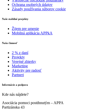
Všeobecné obchodné podmienky
Ochrana osobných údajov
Zásady používania súborov cookie
Naše stabilné projekty
Žijem pre umenie
Mobilná aplikácia APPkA
Naša činnosť
2 % z daní
Projekty
Verejné zbierky
Marketing
Aktivity pre radosť
Partneri
Informácie a podpora
Kde nás nájdete?
Asociácia pomoci postihnutým – APPA
Partizánska 43