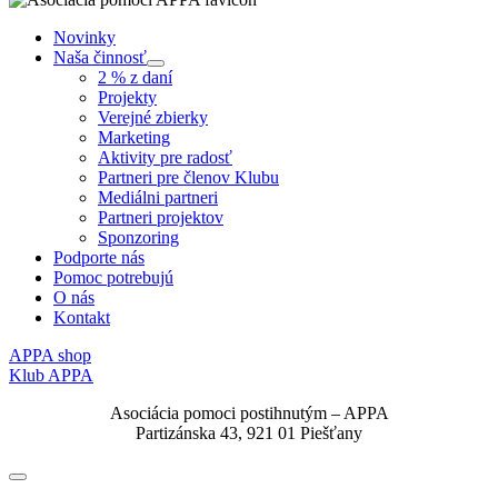
Novinky
Naša činnosť
Submenu
2 % z daní
Projekty
Verejné zbierky
Marketing
Aktivity pre radosť
Partneri pre členov Klubu
Mediálni partneri
Partneri projektov
Sponzoring
Podporte nás
Pomoc potrebujú
O nás
Kontakt
APPA shop
Klub APPA
Asociácia pomoci postihnutým – APPA
Partizánska 43, 921 01 Piešťany