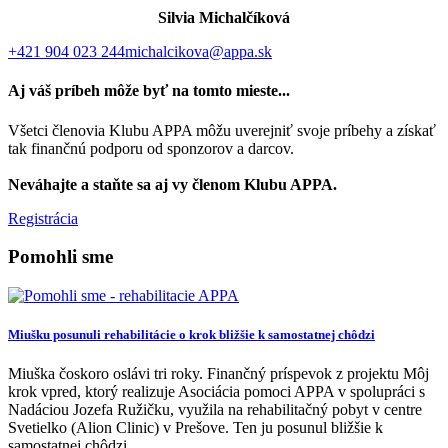
Silvia Michalčíková
+421 904 023 244
michalcikova@appa.sk
Aj váš príbeh môže byť na tomto mieste...
Všetci členovia Klubu APPA môžu uverejniť svoje príbehy a získať
tak finančnú podporu od sponzorov a darcov.
Neváhajte a staňte sa aj vy členom Klubu APPA.
Registrácia
Pomohli sme
Miušku posunuli rehabilitácie o krok bližšie k samostatnej chôdzi
Miuška čoskoro oslávi tri roky. Finančný príspevok z projektu Môj
krok vpred, ktorý realizuje Asociácia pomoci APPA v spolupráci s
Nadáciou Jozefa Ružičku, využila na rehabilitačný pobyt v centre
Svetielko (Alion Clinic) v Prešove. Ten ju posunul bližšie k
samostatnej chôdzi.