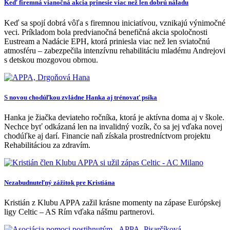
Keď firemná vianočná akcia prinesie viac než len dobrú náladu
Keď sa spojí dobrá vôľa s firemnou iniciatívou, vznikajú výnimočné
veci. Príkladom bola predvianočná benefičná akcia spoločnosti
Eustream a Nadácie EPH, ktorá priniesla viac než len sviatočnú
atmosféru – zabezpečila intenzívnu rehabilitáciu mladému Andrejovi
s detskou mozgovou obrnou.
S novou chodúľkou zvládne Hanka aj trénovať psíka
Hanka je žiačka deviateho ročníka, ktorá je aktívna doma aj v škole.
Nechce byť odkázaná len na invalidný vozík, čo sa jej vďaka novej
chodúľke aj darí. Financie naň získala prostredníctvom projektu
Rehabilitáciou za zdravím.
Nezabudnuteľný zážitok pre Kristiána
Kristián z Klubu APPA zažil krásne momenty na zápase Európskej
ligy Celtic – AS Rím vďaka nášmu partnerovi.