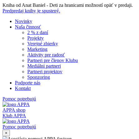
Skip
Kniha od Anat Baniel - Deti za hranicami možností opäť v predaji.
to
Predpredaj knihy je spustený.
content
Novinky
Naša činnosť
2 % z daní
Projekty
Verejné zbierky
Marketing
Aktivity pre radosť
Partneri pre členov Klubu
Mediálni partneri
Partneri projektov
Sponzoring
Podporte nás
Kontakt
Pomoc potrebujú
APPA shop
Klub APPA
Pomoc potrebujú
×