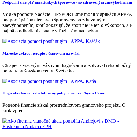
Podporili sme päť amatérskych športovcov so zdravotným znevýhodnením
Vďaka podpore Nadácie TIPSPORT sme mohli v aplikácii APPkA
podporiť päť amatérskych športovcov so zdravotným
znevýhodnením, ktorí dokazujú, že šport nie je len o výkonoch, ale
najmä o odhodlaní a snahe víťaziť sám nad sebou.
Marečko zvládol terapie s úsmevom na tvári
Chlapec s viacerými vážnymi diagnózami absolvoval rehabilitačný
pobyt v prešovskom centre Svetielko.
Hugo absolvoval rehabilitačný pobyt v centre Physio Canis
Potrebné financie získal prostredníctvom grantového projektu O
krok vpred.