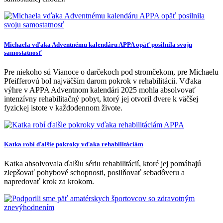
Michaela vďaka Adventnému kalendáru APPA opäť posilnila svoju
samostatnosť
Pre niekoho sú Vianoce o darčekoch pod stromčekom, pre Michaelu
Pfeifferovú bol najväčším darom pokrok v rehabilitácii. Vďaka
výhre v APPA Adventnom kalendári 2025 mohla absolvovať
intenzívny rehabilitačný pobyt, ktorý jej otvoril dvere k väčšej
fyzickej istote v každodennom živote.
Katka robí ďalšie pokroky vďaka rehabilitáciám
Katka absolvovala ďalšiu sériu rehabilitácií, ktoré jej pomáhajú
zlepšovať pohybové schopnosti, posilňovať sebadôveru a
napredovať krok za krokom.