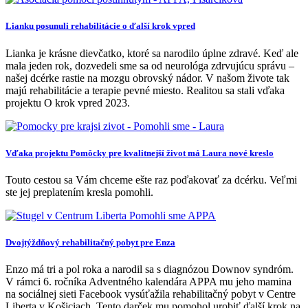
Lianku posunuli rehabilitácie o ďalší krok vpred
Lianka je krásne dievčatko, ktoré sa narodilo úplne zdravé. Keď ale
mala jeden rok, dozvedeli sme sa od neurológa zdrvujúcu správu –
našej dcérke rastie na mozgu obrovský nádor. V našom živote tak
majú rehabilitácie a terapie pevné miesto. Realitou sa stali vďaka
projektu O krok vpred 2023.
Vďaka projektu Pomôcky pre kvalitnejší život má Laura nové kreslo
Touto cestou sa Vám chceme ešte raz poďakovať za dcérku. Veľmi
ste jej preplatením kresla pomohli.
Dvojtýždňový rehabilitačný pobyt pre Enza
Enzo má tri a pol roka a narodil sa s diagnózou Downov syndróm.
V rámci 6. ročníka Adventného kalendára APPA mu jeho mamina
na sociálnej sieti Facebook vysúťažila rehabilitačný pobyt v Centre
Liberta v Košiciach. Tento darček mu pomohol urobiť ďalší krok na