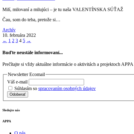
Milí, milovaní a milujúci – je tu naša VALENTÍNSKA SÚŤAŽ
Čau, som do teba, pretože si…
Archív
10. februára 2022
←
1
2
3
4
5
→
Buďte neustále informovaní...
Prečítajte si vždy aktuálne informácie o aktivitách a projektoch APPA
Newsletter Ecomail
Váš e-mail
Súhlasím so
spracovaním osobných údajov
Odoberať
Sledujte nás
APPA
O nás