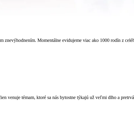
ným znevýhodnením. Momentálne evidujeme viac ako 1000 rodín z celé
žien venuje témam, ktoré sa nás bytostne týkajú už veľmi dlho a pretr