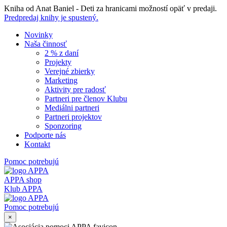
Skip
Kniha od Anat Baniel - Deti za hranicami možností opäť v predaji.
to
Predpredaj knihy je spustený.
content
Novinky
Naša činnosť
2 % z daní
Projekty
Verejné zbierky
Marketing
Aktivity pre radosť
Partneri pre členov Klubu
Mediálni partneri
Partneri projektov
Sponzoring
Podporte nás
Kontakt
Pomoc potrebujú
APPA shop
Klub APPA
Pomoc potrebujú
×