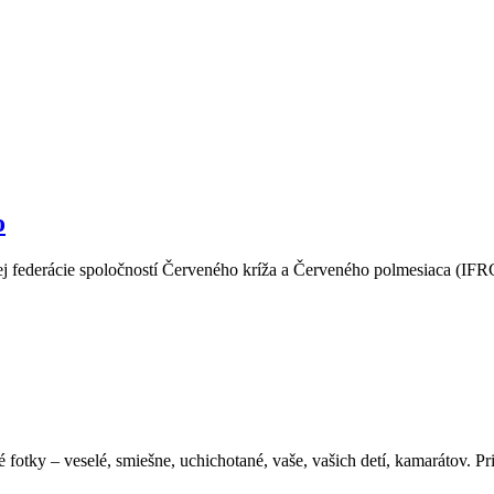
o
j federácie spoločností Červeného kríža a Červeného polmesiaca (IFR
 fotky – veselé, smiešne, uchichotané, vaše, vašich detí, kamarátov. Pr