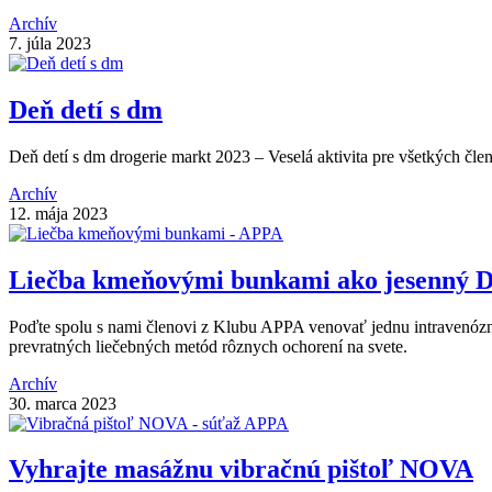
Archív
7. júla 2023
Deň detí s dm
Deň detí s dm drogerie markt 2023 – Veselá aktivita pre všetkých č
Archív
12. mája 2023
Liečba kmeňovými bunkami ako jesenný
Poďte spolu s nami členovi z Klubu APPA venovať jednu intravenózn
prevratných liečebných metód rôznych ochorení na svete.
Archív
30. marca 2023
Vyhrajte masážnu vibračnú pištoľ NOVA