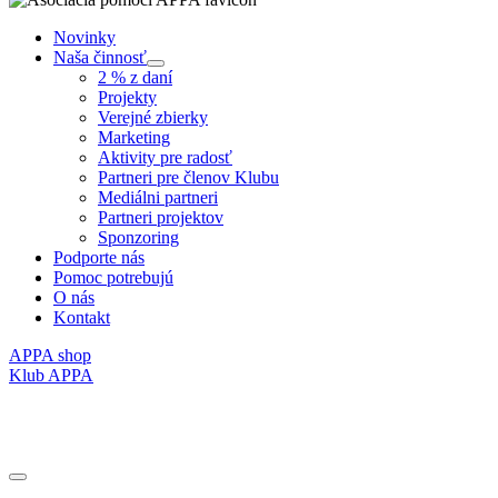
Novinky
Naša činnosť
Submenu
2 % z daní
Projekty
Verejné zbierky
Marketing
Aktivity pre radosť
Partneri pre členov Klubu
Mediálni partneri
Partneri projektov
Sponzoring
Podporte nás
Pomoc potrebujú
O nás
Kontakt
APPA shop
Klub APPA