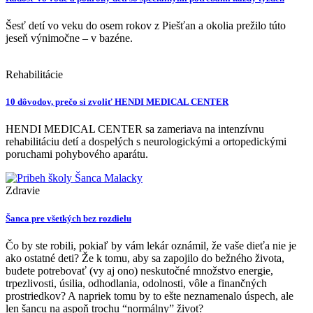
Šesť detí vo veku do osem rokov z Piešťan a okolia prežilo túto
jeseň výnimočne – v bazéne.
Rehabilitácie
10 dôvodov, prečo si zvoliť HENDI MEDICAL CENTER
HENDI MEDICAL CENTER sa zameriava na intenzívnu
rehabilitáciu detí a dospelých s neurologickými a ortopedickými
poruchami pohybového aparátu.
Zdravie
Šanca pre všetkých bez rozdielu
Čo by ste robili, pokiaľ by vám lekár oznámil, že vaše dieťa nie je
ako ostatné deti? Že k tomu, aby sa zapojilo do bežného života,
budete potrebovať (vy aj ono) neskutočné množstvo energie,
trpezlivosti, úsilia, odhodlania, odolnosti, vôle a finančných
prostriedkov? A napriek tomu by to ešte neznamenalo úspech, ale
len šancu na aspoň trochu “normálny” život?