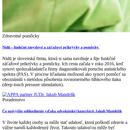
Zdravotné pomôcky
Nidū – funkčné zmyslové a záťažové prikrývky a pomôcky.
Nidū je slovenská firma, ktorá si sama navrhuje a šije funkčné
záťažové prikrývky a pomôcky. Ich cesta začala v roku 2016, keď
synovi spoluzakladateľa firmy diagnostikovali poruchu autistického
spektra (PAS). V procese hľadania možností ako synovi pomôcť sa
oboznámili s metódou pôsobenia rovnomerného hĺbkového tlaku
(deep touch pressure stimulation).
Poradenstvo
Čo najvyššie odškodnenie vďaka advokátskej kancelárii Jakub Mandelík
V živote každej osoby sa môže stať udalosť, ktorá poškodí zdravie a
vážne naruší každodenný život. Takouto udalosťou môže byť