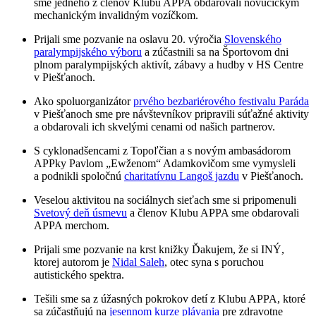
sme jedného z členov Klubu APPA obdarovali novučičkým
mechanickým invalidným vozíčkom.
Prijali sme pozvanie na oslavu 20. výročia
Slovenského
paralympijského výboru
a zúčastnili sa na Športovom dni
plnom paralympijských aktivít, zábavy a hudby v HS Centre
v Piešťanoch.
Ako spoluorganizátor
prvého bezbariérového festivalu Paráda
v Piešťanoch sme pre návštevníkov pripravili súťažné aktivity
a obdarovali ich skvelými cenami od našich partnerov.
S cyklonadšencami z Topoľčian a s novým ambasádorom
APPky Pavlom „Ewženom“ Adamkovičom sme vymysleli
a podnikli spoločnú
charitatívnu Langoš jazdu
v Piešťanoch.
Veselou aktivitou na sociálnych sieťach sme si pripomenuli
Svetový d
e
ň úsmevu
a členov Klubu APPA sme obdarovali
APPA merchom.
Prijali sme pozvanie na krst knižky Ďakujem, že si INÝ,
ktorej autorom je
Nidal Saleh
, otec syna s poruchou
autistického spektra.
Tešili sme sa z úžasných pokrokov detí z Klubu APPA, ktoré
sa zúčastňujú na
jesennom kurze plávania
pre zdravotne