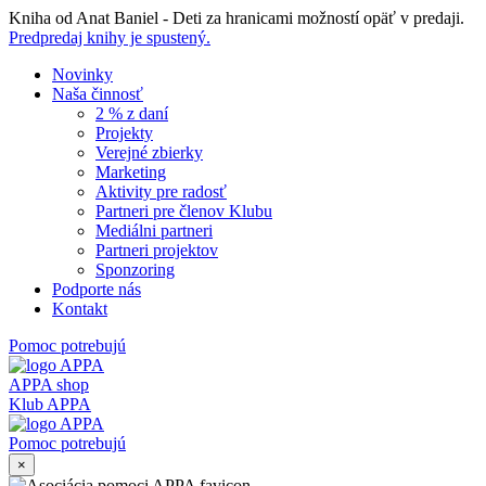
Skip
Kniha od Anat Baniel - Deti za hranicami možností opäť v predaji.
to
Predpredaj knihy je spustený.
content
Novinky
Naša činnosť
2 % z daní
Projekty
Verejné zbierky
Marketing
Aktivity pre radosť
Partneri pre členov Klubu
Mediálni partneri
Partneri projektov
Sponzoring
Podporte nás
Kontakt
Pomoc potrebujú
APPA shop
Klub APPA
Pomoc potrebujú
×