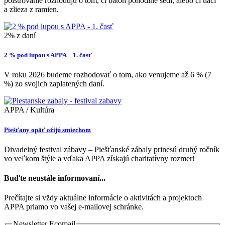
polstrovanie rozhodujú o tom, či batoh pohodlne sedí, alebo či tlačí
a zlieza z ramien.
2% z daní
2 % pod lupou s APPA – 1. časť
V roku 2026 budeme rozhodovať o tom, ako venujeme až 6 % (7
%) zo svojich zaplatených daní.
APPA / Kultúra
Piešťany opäť ožijú smiechom
Divadelný festival zábavy – Piešťanské zábaly prinesú druhý ročník
vo veľkom štýle a vďaka APPA získajú charitatívny rozmer!
Buďte neustále informovaní...
Prečítajte si vždy aktuálne informácie o aktivitách a projektoch
APPA priamo vo vašej e-mailovej schránke.
Newsletter Ecomail