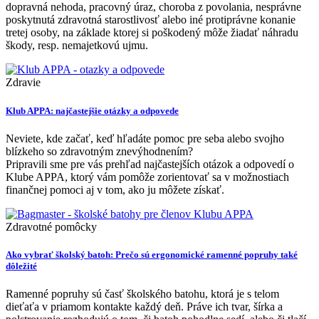
dopravná nehoda, pracovný úraz, choroba z povolania, nesprávne
poskytnutá zdravotná starostlivosť alebo iné protiprávne konanie
tretej osoby, na základe ktorej si poškodený môže žiadať náhradu
škody, resp. nemajetkovú ujmu.
Zdravie
Klub APPA: najčastejšie otázky a odpovede
Neviete, kde začať, keď hľadáte pomoc pre seba alebo svojho
blízkeho so zdravotným znevýhodnením?
Pripravili sme pre vás prehľad najčastejších otázok a odpovedí o
Klube APPA, ktorý vám pomôže zorientovať sa v možnostiach
finančnej pomoci aj v tom, ako ju môžete získať.
Zdravotné pomôcky
Ako vybrať školský batoh: Prečo sú ergonomické ramenné popruhy také
dôležité
Ramenné popruhy sú časť školského batohu, ktorá je s telom
dieťaťa v priamom kontakte každý deň. Práve ich tvar, šírka a