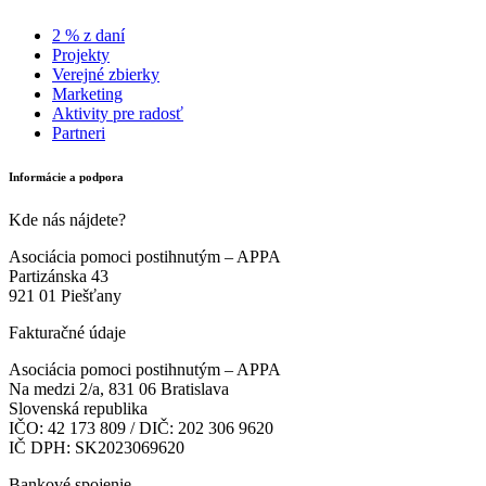
2 % z daní
Projekty
Verejné zbierky
Marketing
Aktivity pre radosť
Partneri
Informácie a podpora
Kde nás nájdete?
Asociácia pomoci postihnutým – APPA
Partizánska 43
921 01 Piešťany
Fakturačné údaje
Asociácia pomoci postihnutým – APPA
Na medzi 2/a, 831 06 Bratislava
Slovenská republika
IČO: 42 173 809 / DIČ: 202 306 9620
IČ DPH: SK2023069620
Bankové spojenie