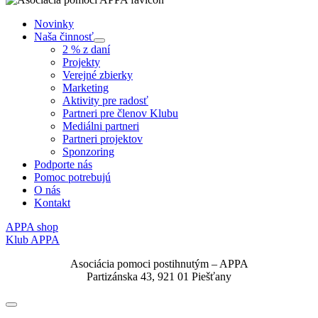
Novinky
Naša činnosť
Submenu
2 % z daní
Projekty
Verejné zbierky
Marketing
Aktivity pre radosť
Partneri pre členov Klubu
Mediálni partneri
Partneri projektov
Sponzoring
Podporte nás
Pomoc potrebujú
O nás
Kontakt
APPA shop
Klub APPA
Asociácia pomoci postihnutým – APPA
Partizánska 43, 921 01 Piešťany