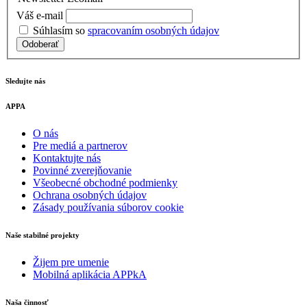
Váš e-mail
Súhlasím so
spracovaním osobných údajov
Odoberať
Sledujte nás
APPA
O nás
Pre mediá a partnerov
Kontaktujte nás
Povinné zverejňovanie
Všeobecné obchodné podmienky
Ochrana osobných údajov
Zásady používania súborov cookie
Naše stabilné projekty
Žijem pre umenie
Mobilná aplikácia APPkA
Naša činnosť