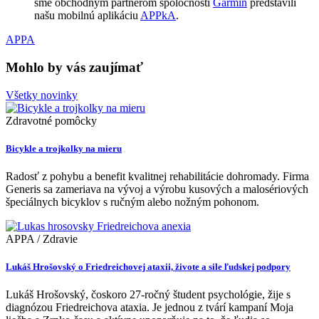
sme obchodným partnerom spoločnosti
Garmin
predstavili
našu mobilnú aplikáciu
APPkA
.
APPA
Mohlo by vás zaujímať
Všetky novinky
Zdravotné pomôcky
Bicykle a trojkolky na mieru
Radosť z pohybu a benefit kvalitnej rehabilitácie dohromady. Firma
Generis sa zameriava na vývoj a výrobu kusových a malosériových
špeciálnych bicyklov s ručným alebo nožným pohonom.
APPA / Zdravie
Lukáš Hrošovský o Friedreichovej ataxii, živote a sile ľudskej podpory
Lukáš Hrošovský, čoskoro 27-ročný študent psychológie, žije s
diagnózou Friedreichova ataxia. Je jednou z tvárí kampaní Moja