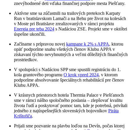
znevýhodnené deti vďaka finančnej podpore mesta Piešťany.
Aktívne sme sa zúčastnili na trailových pretekoch Karpaty
Run v bratislavskom Lamači a na Behu pre život na kolesách
v Moste pri Bratislave zrealizovaných v rámci projektu
Energia pre teba 2024
s Nadáciou ZSE. Projekt sme v októbri
úspešne ukončili.
Začíname s prípravou novej
kampane k 2% s APPA
, ktorou
opäť podporíme snahu všetkých členov Klubu APPA v
získavaní týchto nevyhnutných a veľmi dôležitých finančných
prostriedkov.
V spolupráci s Nadáciou SPP sme spustili registráciu do 1.
kola grantového programu
O krok vpred 2024
, v ktorom
podporíme absolvovanie špeciálnych rehabilitácií pre členov
Klubu APPA.
V krásnych priestoroch hotela Thermia Palace v Piešťanoch
sme v rámci nášho spoločného poslania – zlepšovať kvalitu
života ľudí a poskytovať pomoc tam, kde je potrebná, privítali
jedného z najúspešnejších slovenských bojovníkov
Piráta
Krištofiča
.
Prijali sme pozvanie na plavbu loďou na Devín, počas ktorej