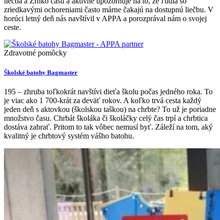
liečba a Zrnko času a aktívne upozorňuje na to, že ľudia so
zriedkavými ochoreniami často márne čakajú na dostupnú liečbu. V
horúci letný deň nás navštívil v APPA a porozprával nám o svojej
ceste.
Zdravotné pomôcky
Školské batohy Bagmaster
195 – zhruba toľkokrát navštívi dieťa školu počas jedného roka. To
je viac ako 1 700-krát za deväť rokov. A koľko trvá cesta každý
jeden deň s aktovkou (školskou taškou) na chrbte? To už je poriadne
množstvo času. Chrbát školáka či školáčky celý čas trpí a chrbtica
dostáva zabrať. Pritom to tak vôbec nemusí byť. Záleží na tom, aký
kvalitný je chrbtový systém vášho batohu.