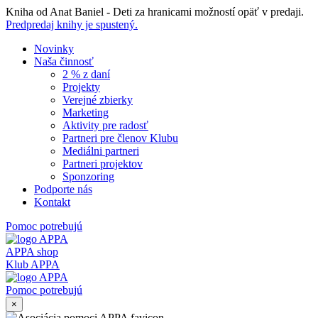
Skip
Kniha od Anat Baniel - Deti za hranicami možností opäť v predaji.
to
Predpredaj knihy je spustený.
content
Novinky
Naša činnosť
2 % z daní
Projekty
Verejné zbierky
Marketing
Aktivity pre radosť
Partneri pre členov Klubu
Mediálni partneri
Partneri projektov
Sponzoring
Podporte nás
Kontakt
Pomoc potrebujú
APPA shop
Klub APPA
Pomoc potrebujú
×