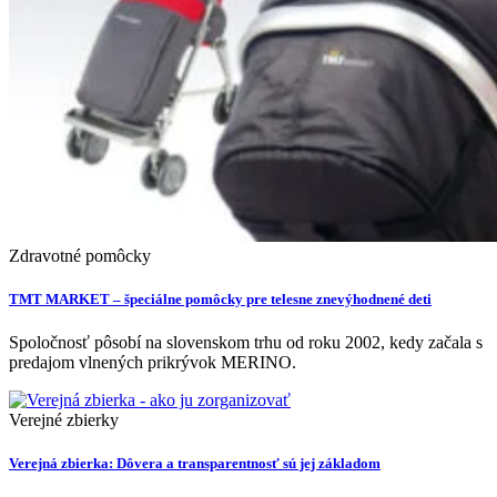
Zdravotné pomôcky
TMT MARKET – špeciálne pomôcky pre telesne znevýhodnené deti
Spoločnosť pôsobí na slovenskom trhu od roku 2002, kedy začala s
predajom vlnených prikrývok MERINO.
Verejné zbierky
Verejná zbierka: Dôvera a transparentnosť sú jej základom