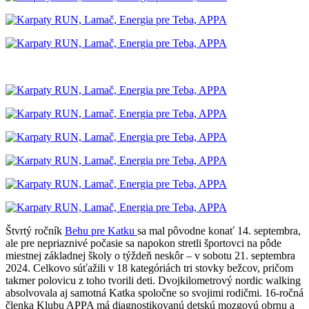
Štvrtý ročník
Behu pre Katku
sa mal pôvodne konať 14. septembra,
ale pre nepriaznivé počasie sa napokon stretli športovci na pôde
miestnej základnej školy o týždeň neskôr – v sobotu 21. septembra
2024. Celkovo súťažili v 18 kategóriách tri stovky bežcov, pričom
takmer polovicu z toho tvorili deti. Dvojkilometrový nordic walking
absolvovala aj samotná Katka spoločne so svojimi rodičmi. 16-ročná
členka Klubu APPA má diagnostikovanú detskú mozgovú obrnu a