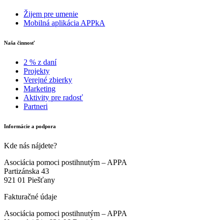
Žijem pre umenie
Mobilná aplikácia APPkA
Naša činnosť
2 % z daní
Projekty
Verejné zbierky
Marketing
Aktivity pre radosť
Partneri
Informácie a podpora
Kde nás nájdete?
Asociácia pomoci postihnutým – APPA
Partizánska 43
921 01 Piešťany
Fakturačné údaje
Asociácia pomoci postihnutým – APPA