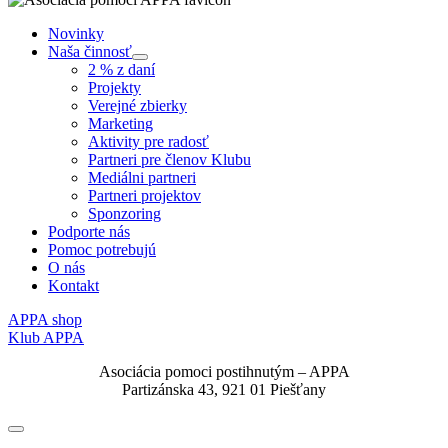
Novinky
Naša činnosť
Submenu
2 % z daní
Projekty
Verejné zbierky
Marketing
Aktivity pre radosť
Partneri pre členov Klubu
Mediálni partneri
Partneri projektov
Sponzoring
Podporte nás
Pomoc potrebujú
O nás
Kontakt
APPA shop
Klub APPA
Asociácia pomoci postihnutým – APPA
Partizánska 43, 921 01 Piešťany