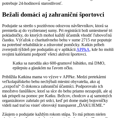
potrebuje 24-hodinovú starostlivosť.
Bežali domáci aj zahraniční športovci
Podujatie sa stretlo s pozitívnou odozvou návštevníkov, ktorá sa
premietla aj do vyzbieranej sumy. Pri registrácii boli umiestnené tri
pokladničky, do ktorých mohol každý účastník vhodiť ľubovoľnú
čiastku. Výťažok z charitatívneho behu v sume 2715 eur poputuje
na potrebné rehabilitácie a zdravotné pomôcky. Katkin príbeh
zverejnili týždeň pre podujatím aj v aplikácii
APPkA
, kde ho mohli
svojimi kalóriami podporiť všetci aktívni športovci.
Katka sa narodila ako 600-gramové bábätko, má DMO,
epilepsiu a glaukóm na ľavom očku.
Priblížila Katkina mama vo výzve v APPke. Medzi pretekármi
veľkolapášskeho behu nechýbali miestni obyvatelia, ako aj
„cezpoľní“ či dokonca zahraniční účastníci. Podporovalo ich
množstvo fanúšikov, ktorí sa síce do behu priamo nezapojili, ale aj
tak prispeli na pomoc pre Katku. Bežcov, chodcov a aj samotných
organizátorov zahrialo pri srdci, keď pri dome malej bojovníčky
videli nad traťou visieť obrovský transparent „ĎAKUJEME.“
Záujem o podujatie každým rokom stúpa. To má pritom nielen