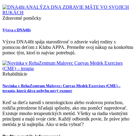
Zdravotné pomôcky
Výzva s DNA4fit
Výzva DNA4fit spája starostlivosť o zdravie vašej rodiny s
pomocou deťom z Klubu APPA. Premeňte svoj nákup na konkrétnu
pomoc tým, ktorí to najviac potrebujú.
Rehabilitácie
Novinka v RehaZentrum Malovec: Cuevas Medek Exercises (CME) –
terapia, ktorá dáva pohybu nový rozmer
Keď sa dieťa narodí s neurologickou alebo svalovou poruchou,
rodičia prirodzene hľadajú spôsoby, ako mu pomôcť napredovať.
Existuje mnoho terapeutických metód. Všetky sa riadia vlastnými
princípmi a majú svoje ciele. Každý odborník povie, že práve jeho
metóda je tá najlepšia. Ako si teda vybrať?