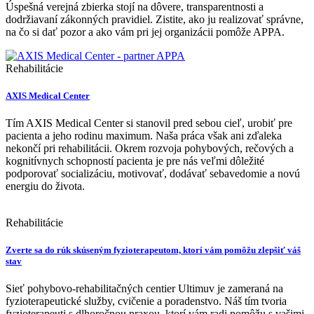
Úspešná verejná zbierka stojí na dôvere, transparentnosti a
dodržiavaní zákonných pravidiel. Zistite, ako ju realizovať správne,
na čo si dať pozor a ako vám pri jej organizácii pomôže APPA.
Rehabilitácie
AXIS Medical Center
Tím AXIS Medical Center si stanovil pred sebou cieľ, urobiť pre
pacienta a jeho rodinu maximum. Naša práca však ani zďaleka
nekončí pri rehabilitácii. Okrem rozvoja pohybových, rečových a
kognitívnych schopností pacienta je pre nás veľmi dôležité
podporovať socializáciu, motivovať, dodávať sebavedomie a novú
energiu do života.
Rehabilitácie
Zverte sa do rúk skúseným fyzioterapeutom, ktorí vám pomôžu zlepšiť váš
stav
Sieť pohybovo-rehabilitačných centier Ultimuv je zameraná na
fyzioterapeutické služby, cvičenie a poradenstvo. Náš tím tvoria
fyzioterapeuti s dlhoročnou praxou, ktorí vám radi pomôžu s vašimi