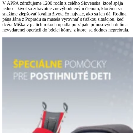
V APPA združujeme 1200 rodín z celého Slovenska, ktoré spája
jedno – život so zdravotne znevýhodneným členom, ktorému sa
snažíme zlepšovať kvalitu života čo najviac, ako sa len dá. Rodina
pána Jána z Popradu sa musela vyrovnať s ťažkou situáciou, keď
dcéra Miška v piatich rokoch upadla po zápale prínosových dutín a
nevydarenej operácii do bdelej kómy, z ktorej sa dodnes neprebrala.