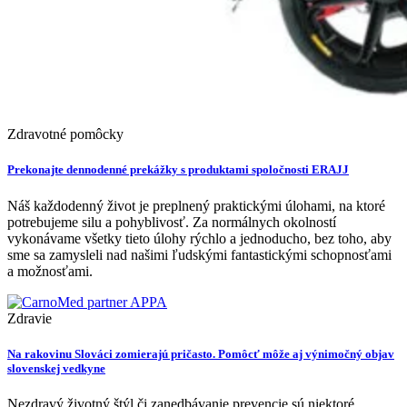
Zdravotné pomôcky
Prekonajte dennodenné prekážky s produktami spoločnosti ERAJJ
Náš každodenný život je preplnený praktickými úlohami, na ktoré
potrebujeme silu a pohyblivosť. Za normálnych okolností
vykonávame všetky tieto úlohy rýchlo a jednoducho, bez toho, aby
sme sa zamysleli nad našimi ľudskými fantastickými schopnosťami
a možnosťami.
Zdravie
Na rakovinu Slováci zomierajú pričasto. Pomôcť môže aj výnimočný objav
slovenskej vedkyne
Nezdravý životný štýl či zanedbávanie prevencie sú niektoré