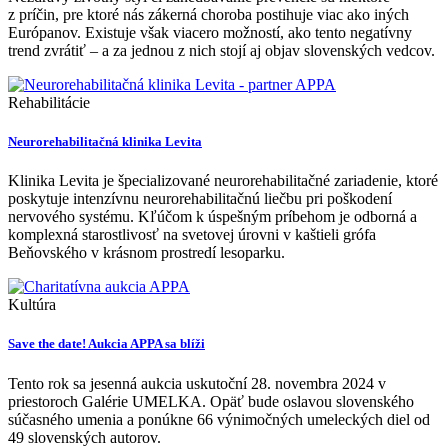
z príčin, pre ktoré nás zákerná choroba postihuje viac ako iných
Európanov. Existuje však viacero možností, ako tento negatívny
trend zvrátiť – a za jednou z nich stojí aj objav slovenských vedcov.
Rehabilitácie
Neurorehabilitačná klinika Levita
Klinika Levita je špecializované neurorehabilitačné zariadenie, ktoré
poskytuje intenzívnu neurorehabilitačnú liečbu pri poškodení
nervového systému. Kľúčom k úspešným príbehom je odborná a
komplexná starostlivosť na svetovej úrovni v kaštieli grófa
Beňovského v krásnom prostredí lesoparku.
Kultúra
Save the date! Aukcia APPA sa blíži
Tento rok sa jesenná aukcia uskutoční 28. novembra 2024 v
priestoroch Galérie UMELKA. Opäť bude oslavou slovenského
súčasného umenia a ponúkne 66 výnimočných umeleckých diel od
49 slovenských autorov.