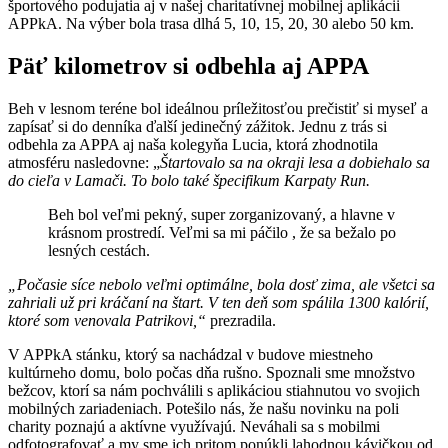
športového podujatia aj v našej charitatívnej mobilnej aplikácii
APPkA. Na výber bola trasa dlhá 5, 10, 15, 20, 30 alebo 50 km.
Päť kilometrov si odbehla aj APPA
Beh v lesnom teréne bol ideálnou príležitosťou prečistiť si myseľ a
zapísať si do denníka ďalší jedinečný zážitok. Jednu z trás si
odbehla za APPA aj naša kolegyňa Lucia, ktorá zhodnotila
atmosféru nasledovne: „
Štartovalo sa na okraji lesa a dobiehalo sa
do cieľa v Lamači. To bolo také špecifikum Karpaty Run.
Beh bol veľmi pekný, super zorganizovaný, a hlavne v
krásnom prostredí. Veľmi sa mi páčilo , že sa bežalo po
lesných cestách.
„Počasie síce nebolo veľmi optimálne, bola dosť zima, ale všetci sa
zahriali už pri kráčaní na štart. V ten deň som spálila 1300 kalórií,
ktoré som venovala Patrikovi,“
prezradila.
V APPkA stánku, ktorý sa nachádzal v budove miestneho
kultúrneho domu, bolo počas dňa rušno. Spoznali sme množstvo
bežcov, ktorí sa nám pochválili s aplikáciou stiahnutou vo svojich
mobilných zariadeniach. Potešilo nás, že našu novinku na poli
charity poznajú a aktívne využívajú. Neváhali sa s mobilmi
odfotografovať a my sme ich pritom ponúkli lahodnou kávičkou od