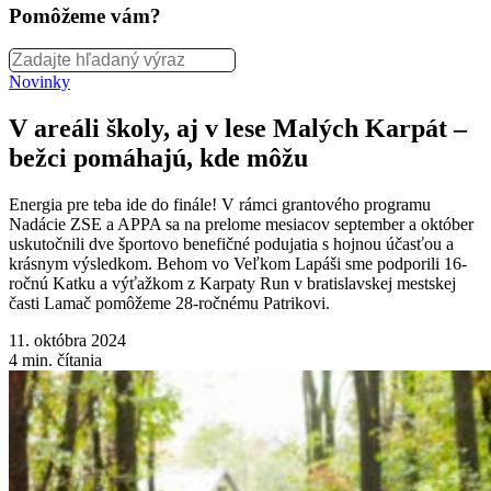
Pomôžeme vám?
Novinky
V areáli školy, aj v lese Malých Karpát –
bežci pomáhajú, kde môžu
Energia pre teba ide do finále! V rámci grantového programu
Nadácie ZSE a APPA sa na prelome mesiacov september a október
uskutočnili dve športovo benefičné podujatia s hojnou účasťou a
krásnym výsledkom. Behom vo Veľkom Lapáši sme podporili 16-
ročnú Katku a výťažkom z Karpaty Run v bratislavskej mestskej
časti Lamač pomôžeme 28-ročnému Patrikovi.
11. októbra 2024
4
min. čítania