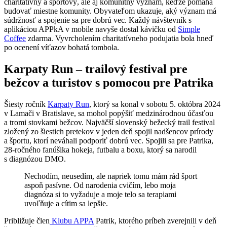
charitatívny a športový, ale aj komunitný význam, keďže pomáha
budovať miestne komunity. Obyvateľom ukazuje, aký význam má
súdržnosť a spojenie sa pre dobrú vec. Každý návštevník s
aplikáciou APPkA v mobile navyše dostal kávičku od
Simple
Coffee
zdarma. Vyvrcholením charitatívneho podujatia bola hneď
po ocenení víťazov bohatá tombola.
Karpaty Run – trailový festival pre
bežcov a turistov s pomocou pre Patrika
Šiesty ročník
Karpaty Run
, ktorý sa konal v sobotu 5. októbra 2024
v Lamači v Bratislave, sa mohol popýšiť medzinárodnou účasťou
a tromi stovkami bežcov. Najväčší slovenský bežecký trail festival
zložený zo šiestich pretekov v jeden deň spojil nadšencov prírody
a športu, ktorí neváhali podporiť dobrú vec. Spojili sa pre Patrika,
28-ročného fanúšika hokeja, futbalu a boxu, ktorý sa narodil
s diagnózou DMO.
Nechodím, neusedím, ale napriek tomu mám rád šport
aspoň pasívne. Od narodenia cvičím, lebo moja
diagnóza si to vyžaduje a moje telo sa terapiami
uvoľňuje a cítim sa lepšie.
Približuje člen
Klubu APPA
Patrik, ktorého príbeh zverejnili v deň