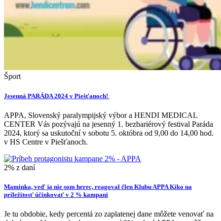
Šport
Jesenná PARÁDA 2024 v Piešťanoch!
APPA, Slovenský paralympijský výbor a HENDI MEDICAL
CENTER Vás pozývajú na jesenný 1. bezbariérový festival Paráda
2024, ktorý sa uskutoční v sobotu 5. októbra od 9,00 do 14,00 hod.
v HS Centre v Piešťanoch.
2% z daní
Maminka, veď ja nie som herec, reagoval člen Klubu APPA Kiko na
príležitosť účinkovať v 2 % kampani
Je tu obdobie, kedy percentá zo zaplatenej dane môžete venovať na