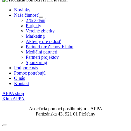
Novinky
Naša činnosť
Submenu
2 % z daní
Projekty
Verejné zbierky
Marketing
Aktivity pre radosť
Partneri pre členov Klubu
Mediálni partneri
Partneri projektov
Sponzoring
Podporte nás
Pomoc potrebujú
O nás
Kontakt
APPA shop
Klub APPA
Asociácia pomoci postihnutým – APPA
Partizánska 43, 921 01 Piešťany