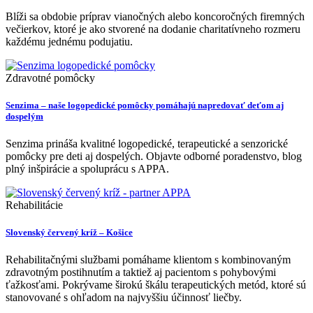
Blíži sa obdobie príprav vianočných alebo koncoročných firemných
večierkov, ktoré je ako stvorené na dodanie charitatívneho rozmeru
každému jednému podujatiu.
Zdravotné pomôcky
Senzima – naše logopedické pomôcky pomáhajú napredovať deťom aj
dospelým
Senzima prináša kvalitné logopedické, terapeutické a senzorické
pomôcky pre deti aj dospelých. Objavte odborné poradenstvo, blog
plný inšpirácie a spoluprácu s APPA.
Rehabilitácie
Slovenský červený kríž – Košice
Rehabilitačnými službami pomáhame klientom s kombinovaným
zdravotným postihnutím a taktiež aj pacientom s pohybovými
ťažkosťami. Pokrývame širokú škálu terapeutických metód, ktoré sú
stanovované s ohľadom na najvyššiu účinnosť liečby.