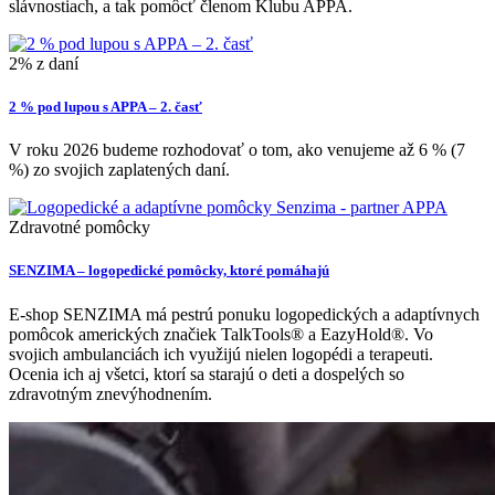
slávnostiach, a tak pomôcť členom Klubu APPA.
2% z daní
2 % pod lupou s APPA – 2. časť
V roku 2026 budeme rozhodovať o tom, ako venujeme až 6 % (7
%) zo svojich zaplatených daní.
Zdravotné pomôcky
SENZIMA – logopedické pomôcky, ktoré pomáhajú
E-shop SENZIMA má pestrú ponuku logopedických a adaptívnych
pomôcok amerických značiek TalkTools® a EazyHold®. Vo
svojich ambulanciách ich využijú nielen logopédi a terapeuti.
Ocenia ich aj všetci, ktorí sa starajú o deti a dospelých so
zdravotným znevýhodnením.