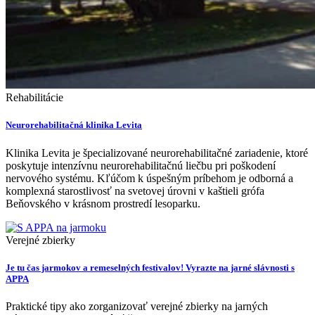
Rehabilitácie
Neurorehabilitačná klinika Levita
Klinika Levita je špecializované neurorehabilitačné zariadenie, ktoré
poskytuje intenzívnu neurorehabilitačnú liečbu pri poškodení
nervového systému. Kľúčom k úspešným príbehom je odborná a
komplexná starostlivosť na svetovej úrovni v kaštieli grófa
Beňovského v krásnom prostredí lesoparku.
Verejné zbierky
Je tu čas jarmokov a remeselných festivalov! Vyrazte na jarné slávnosti s
APPA
Praktické tipy ako zorganizovať verejné zbierky na jarných