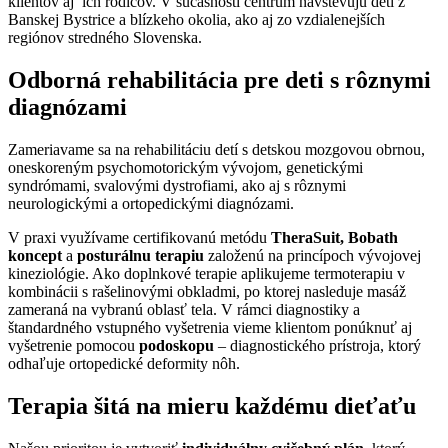
klientov aj ich rodičov. V súčasnosti centrum navštevujú deti z
Banskej Bystrice a blízkeho okolia, ako aj zo vzdialenejších
regiónov stredného Slovenska.
Odborná rehabilitácia pre deti s rôznymi
diagnózami
Zameriavame sa na rehabilitáciu detí s detskou mozgovou obrnou,
oneskoreným psychomotorickým vývojom, genetickými
syndrómami, svalovými dystrofiami, ako aj s rôznymi
neurologickými a ortopedickými diagnózami.
V praxi využívame certifikovanú metódu
TheraSuit, Bobath
koncept
a
posturálnu terapiu
založenú na princípoch vývojovej
kineziológie. Ako doplnkové terapie aplikujeme termoterapiu v
kombinácii s rašelinovými obkladmi, po ktorej nasleduje masáž
zameraná na vybranú oblasť tela. V rámci diagnostiky a
štandardného vstupného vyšetrenia vieme klientom ponúknuť aj
vyšetrenie pomocou
podoskopu
– diagnostického prístroja, ktorý
odhaľuje ortopedické deformity nôh.
Terapia šitá na mieru každému dieťaťu