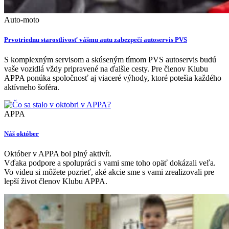
Auto-moto
Prvotriednu starostlivosť vášmu autu zabezpečí autoservis PVS
S komplexným servisom a skúseným tímom PVS autoservis budú
vaše vozidlá vždy pripravené na ďalšie cesty. Pre členov Klubu
APPA ponúka spoločnosť aj viaceré výhody, ktoré potešia každého
aktívneho šoféra.
APPA
Náš október
Október v APPA bol plný aktivít.
Vďaka podpore a spolupráci s vami sme toho opäť dokázali veľa.
Vo videu si môžete pozrieť, aké akcie sme s vami zrealizovali pre
lepší život členov Klubu APPA.