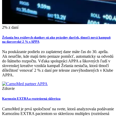
2% z daní
Želania bez reálnych skutkov sú ako prázdny darček, tlmočí nová kampaň
na darcovské 2 % s APPA
Na poukázanie podielu zo zaplatenej dane máte čas do 30. apríla.
Ak neurčíte, kde majú tieto peniaze pomôcť, automaticky sa odvedú
do štátneho rozpočtu. Vďaka spolupráci APPA a šikovných ľudí v
slovenskej kreatíve vznikla kampaň Želania nestačia, ktorá tlmočí
dôležitosť venovať 2 % z daní pre telesne znevýhodnených v Klube
APPA.
Zdravie
Karnozín EXTRA a roztrúsená skleróza
CarnoMed je prvá spoločnosť na svete, ktorá analyzovala podávanie
Karnozínu EXTRA pacientom so sklerózou multiplex (roztrúsená