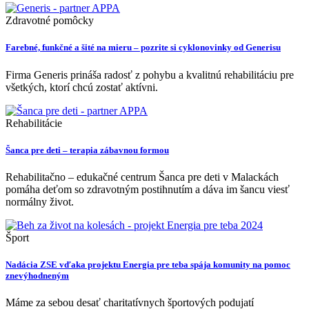
Zdravotné pomôcky
Farebné, funkčné a šité na mieru – pozrite si cyklonovinky od Generisu
Firma Generis prináša radosť z pohybu a kvalitnú rehabilitáciu pre
všetkých, ktorí chcú zostať aktívni.
Rehabilitácie
Šanca pre deti – terapia zábavnou formou
Rehabilitačno – edukačné centrum Šanca pre deti v Malackách
pomáha deťom so zdravotným postihnutím a dáva im šancu viesť
normálny život.
Šport
Nadácia ZSE vďaka projektu Energia pre teba spája komunity na pomoc
znevýhodneným
Máme za sebou desať charitatívnych športových podujatí