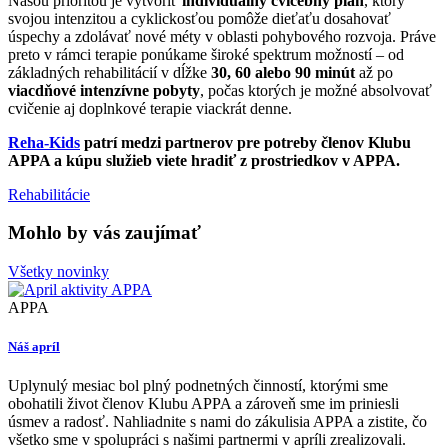
Našou prioritou je vytvoriť
individuálny cvičebný plán
, ktorý
svojou intenzitou a cyklickosťou pomôže dieťaťu dosahovať
úspechy a zdolávať nové méty v oblasti pohybového rozvoja. Práve
preto v rámci terapie ponúkame široké spektrum možností – od
základných rehabilitácií v dĺžke
30, 60 alebo 90 minút
až po
viacdňové intenzívne pobyty
, počas ktorých je možné absolvovať
cvičenie aj doplnkové terapie viackrát denne.
Reha-Kids
patrí medzi partnerov pre potreby členov Klubu
APPA a kúpu služieb viete hradiť z prostriedkov v APPA.
Rehabilitácie
Mohlo by vás zaujímať
Všetky novinky
APPA
Náš apríl
Uplynulý mesiac bol plný podnetných činností, ktorými sme
obohatili život členov Klubu APPA a zároveň sme im priniesli
úsmev a radosť. Nahliadnite s nami do zákulisia APPA a zistite, čo
všetko sme v spolupráci s našimi partnermi v apríli zrealizovali.