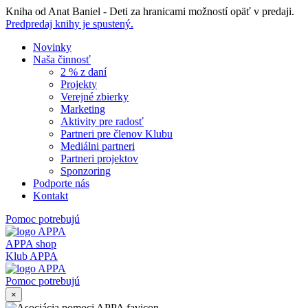
Skip
Kniha od Anat Baniel - Deti za hranicami možností opäť v predaji.
to
Predpredaj knihy je spustený.
content
Novinky
Naša činnosť
2 % z daní
Projekty
Verejné zbierky
Marketing
Aktivity pre radosť
Partneri pre členov Klubu
Mediálni partneri
Partneri projektov
Sponzoring
Podporte nás
Kontakt
Pomoc potrebujú
APPA shop
Klub APPA
Pomoc potrebujú
×