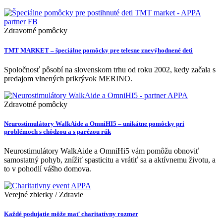
Zdravotné pomôcky
TMT MARKET – špeciálne pomôcky pre telesne znevýhodnené deti
Spoločnosť pôsobí na slovenskom trhu od roku 2002, kedy začala s
predajom vlnených prikrývok MERINO.
Zdravotné pomôcky
Neurostimulátory WalkAide a OmniHI5 – unikátne pomôcky pri
problémoch s chôdzou a s parézou rúk
Neurostimulátory WalkAide a OmniHi5 vám pomôžu obnoviť
samostatný pohyb, znížiť spasticitu a vrátiť sa a aktívnemu životu, a
to v pohodlí vášho domova.
Verejné zbierky / Zdravie
Každé podujatie môže mať charitatívny rozmer