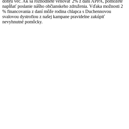
dobrú vec. Ak sa rozhodnete venovať 2% z daní APPA, pomôžete
napĺňať poslanie nášho občianskeho združenia. Vďaka možnosti 2
% financovania z daní môže rodina chlapca s Duchennovou
svalovou dystrofiou z našej kampane pravidelne zakúpiť
nevyhnutné pomôcky.