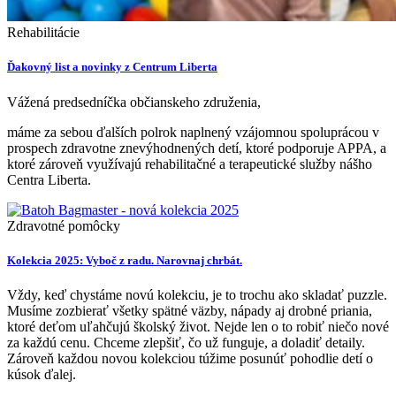
Rehabilitácie
Ďakovný list a novinky z Centrum Liberta
Vážená predsedníčka občianskeho združenia,
máme za sebou ďalších polrok naplnený vzájomnou spoluprácou v
prospech zdravotne znevýhodnených detí, ktoré podporuje APPA, a
ktoré zároveň využívajú rehabilitačné a terapeutické služby nášho
Centra Liberta.
Zdravotné pomôcky
Kolekcia 2025: Vyboč z radu. Narovnaj chrbát.
Vždy, keď chystáme novú kolekciu, je to trochu ako skladať puzzle.
Musíme zozbierať všetky spätné väzby, nápady aj drobné priania,
ktoré deťom uľahčujú školský život. Nejde len o to robiť niečo nové
za každú cenu. Chceme zlepšiť, čo už funguje, a doladiť detaily.
Zároveň každou novou kolekciou túžime posunúť pohodlie detí o
kúsok ďalej.