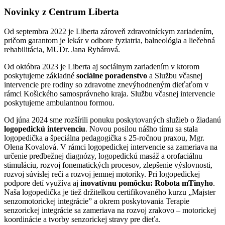
Novinky z Centrum Liberta
Od septembra 2022 je Liberta zároveň zdravotníckym zariadením,
pričom garantom je lekár v odbore fyziatria, balneológia a liečebná
rehabilitácia, MUDr. Jana Rybárová.
Od októbra 2023 je Liberta aj sociálnym zariadením v ktorom
poskytujeme základné
sociálne poradenstvo
a Službu včasnej
intervencie pre rodiny so zdravotne znevýhodneným dieťaťom v
rámci Košického samosprávneho kraja. Službu včasnej intervencie
poskytujeme ambulantnou formou.
Od júna 2024 sme rozšírili ponuku poskytovaných služieb o žiadanú
logopedickú intervenciu
. Novou posilou nášho tímu sa stala
logopedička a špeciálna pedagogička s 25-ročnou praxou, Mgr.
Olena Kovalová. V rámci logopedickej intervencie sa zameriava na
určenie predbežnej diagnózy, logopedickú masáž a orofaciálnu
stimuláciu, rozvoj fonematických procesov, zlepšenie výslovnosti,
rozvoj súvislej reči a rozvoj jemnej motoriky. Pri logopedickej
podpore detí využíva aj
inovatívnu pomôcku: Robota mTinyho
.
Naša logopedička je tiež držitelkou certifikovaného kurzu „Majster
senzomotorickej integrácie” a okrem poskytovania Terapie
senzorickej integrácie sa zameriava na rozvoj zrakovo – motorickej
koordinácie a tvorby senzorickej stravy pre dieťa.