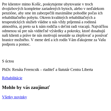
Pre klientov mimo Košíc, poskytujeme ubytovanie v troch
dvojizbových kompletne zariadených bytoch, alebo v neďalekom
penzióne, aby sme im zabezpečili maximálne pohodlie počas ich
rehabilitačného pobytu. Okrem kvalitných rehabilitačných a
terapeutických služieb vládne u nás vždy príjemná a rodinná
atmosféra, aj preto sa k nám rodičia s deťmi radi vracajú. Najväčšou
odmenou sú pre nás viditeľné výsledky a pokroky, ktoré dosahujú
naši klienti a práve tie nás motivujú neustále sa zlepšovať a posúvať
hranice možného. V mene detí a ich rodín Vám ďakujeme za Vašu
podporu a pomoc.
S úctou
PhDr. Renáta Ferencsik – riaditeľ a štatutár Centra Liberta
Rehabilitácie
Mohlo by vás zaujímať
Všetky novinky