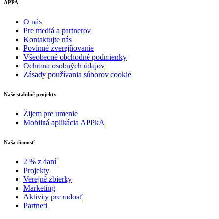
O nás
Pre mediá a partnerov
Kontaktujte nás
Povinné zverejňovanie
Všeobecné obchodné podmienky
Ochrana osobných údajov
Zásady používania súborov cookie
Naše stabilné projekty
Žijem pre umenie
Mobilná aplikácia APPkA
Naša činnosť
2 % z daní
Projekty
Verejné zbierky
Marketing
Aktivity pre radosť
Partneri
Informácie a podpora