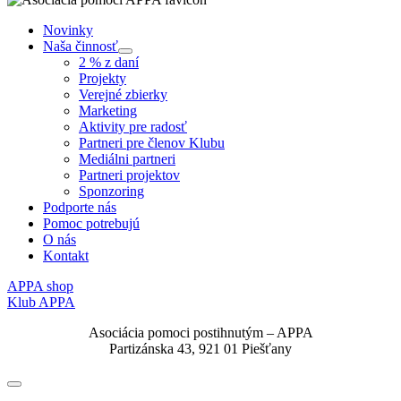
Novinky
Naša činnosť
Submenu
2 % z daní
Projekty
Verejné zbierky
Marketing
Aktivity pre radosť
Partneri pre členov Klubu
Mediálni partneri
Partneri projektov
Sponzoring
Podporte nás
Pomoc potrebujú
O nás
Kontakt
APPA shop
Klub APPA
Asociácia pomoci postihnutým – APPA
Partizánska 43, 921 01 Piešťany