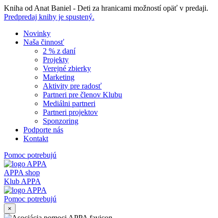
Skip
Kniha od Anat Baniel - Deti za hranicami možností opäť v predaji.
to
Predpredaj knihy je spustený.
content
Novinky
Naša činnosť
2 % z daní
Projekty
Verejné zbierky
Marketing
Aktivity pre radosť
Partneri pre členov Klubu
Mediálni partneri
Partneri projektov
Sponzoring
Podporte nás
Kontakt
Pomoc potrebujú
APPA shop
Klub APPA
Pomoc potrebujú
×