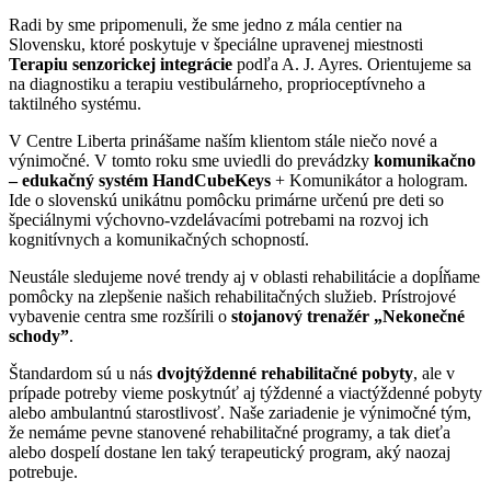
Radi by sme pripomenuli, že sme jedno z mála centier na
Slovensku, ktoré poskytuje v špeciálne upravenej miestnosti
Terapiu senzorickej integrácie
podľa A. J. Ayres. Orientujeme sa
na diagnostiku a terapiu vestibulárneho, proprioceptívneho a
taktilného systému.
V Centre Liberta prinášame naším klientom stále niečo nové a
výnimočné. V tomto roku sme uviedli do prevádzky
komunikačno
– edukačný systém HandCubeKeys
+ Komunikátor a hologram.
Ide o slovenskú unikátnu pomôcku primárne určenú pre deti so
špeciálnymi výchovno-vzdelávacími potrebami na rozvoj ich
kognitívnych a komunikačných schopností.
Neustále sledujeme nové trendy aj v oblasti rehabilitácie a dopĺňame
pomôcky na zlepšenie našich rehabilitačných služieb. Prístrojové
vybavenie centra sme rozšírili o
stojanový trenažér „Nekonečné
schody”
.
Štandardom sú u nás
dvojtýždenné rehabilitačné pobyty
, ale v
prípade potreby vieme poskytnúť aj týždenné a viactýždenné pobyty
alebo ambulantnú starostlivosť. Naše zariadenie je výnimočné tým,
že nemáme pevne stanovené rehabilitačné programy, a tak dieťa
alebo dospelí dostane len taký terapeutický program, aký naozaj
potrebuje.