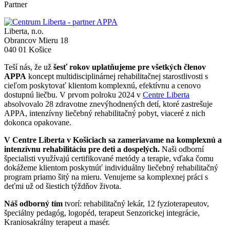
Partner
Liberta, n.o.
Obrancov Mieru 18
040 01 Košice
Teší nás, že už
šesť rokov uplatňujeme pre všetkých členov
APPA
koncept multidisciplinárnej rehabilitačnej starostlivosti s
cieľom poskytovať klientom komplexnú, efektívnu a cenovo
dostupnú liečbu. V prvom polroku 2024 v
Centre Liberta
absolvovalo 28 zdravotne znevýhodnených detí, ktoré zastrešuje
APPA, intenzívny liečebný rehabilitačný pobyt, viaceré z nich
dokonca opakovane.
V Centre Liberta v Košiciach sa zameriavame na komplexnú a
intenzívnu rehabilitáciu pre deti a dospelých.
Naši odborní
špecialisti využívajú certifikované metódy a terapie, vďaka čomu
dokážeme klientom poskytnúť individuálny liečebný rehabilitačný
program priamo šitý na mieru. Venujeme sa komplexnej práci s
deťmi už od šiestich týždňov života.
Náš odborný tím
tvorí: rehabilitačný lekár, 12 fyzioterapeutov,
špeciálny pedagóg, logopéd, terapeut Senzorickej integrácie,
Kraniosakrálny terapeut a masér.