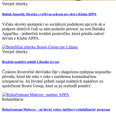
Verejné zbierky
Bubák Appačik: Hračka s veľkým srdcom pre deti z Klubu APPA
Vďaka skvelej spolupráci so sociálnym podnikom upcycle.sk a
podpore dobrých ľudí sa nám podarilo priviesť na svet Bubáka
Appačika – jedinečnú textilnú postavičku, ktorá prináša radosť
deťom z Klubu APPA.
Verejné zbierky
Realitní makléri splnili Lilianke jej sen
Čoskoro štvorročné dievčatko žije s diagnózou epilepsia nejasného
pôvodu, ktorá ide ruka v ruke s narušenou komunikačnou
schopnosťou. Jej životný príbeh zaujal realitných maklérov zo
spoločnosti Bosen Group, ktorí sa jej rozhodli pomôcť.
Rehabilitácie
RehaZentrum Malovec – už deväť rokov špičkový rehabilitačný program