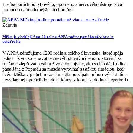
Liečba porúch pohybového, oporného a nervového ústrojenstva
pomocou najmodernejších technológií.
Zdravie
Miška je v bdelej kóme 20 rokov. APPA rodine pomáha už viac ako
desaťročie
V APPA združujeme 1200 rodín z celého Slovenska, ktoré spája
jedno – život so zdravotne znevýhodneným členom, ktorému sa
snažíme zlepšovať kvalitu života čo najviac, ako sa len dá. Rodina
pána Jána z Popradu sa musela vyrovnať s ťažkou situáciou, keď
dcéra Miška v piatich rokoch upadla po zápale prínosových dutín a
nevydarenej operácii do bdelej kómy, z ktorej sa dodnes neprebrala.