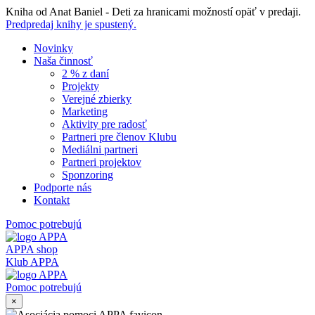
Skip
Kniha od Anat Baniel - Deti za hranicami možností opäť v predaji.
to
Predpredaj knihy je spustený.
content
Novinky
Naša činnosť
2 % z daní
Projekty
Verejné zbierky
Marketing
Aktivity pre radosť
Partneri pre členov Klubu
Mediálni partneri
Partneri projektov
Sponzoring
Podporte nás
Kontakt
Pomoc potrebujú
APPA shop
Klub APPA
Pomoc potrebujú
×