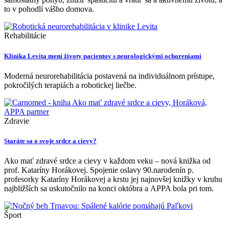
to v pohodlí vášho domova.
Rehabilitácie
Klinika Levita mení životy pacientov s neurologickými ochoreniami
Moderná neurorehabilitácia postavená na individuálnom prístupe,
pokročilých terapiách a robotickej liečbe.
Zdravie
Staráte sa o svoje srdce a cievy?
Ako mať zdravé srdce a cievy v každom veku – nová knižka od
prof. Kataríny Horákovej. Spojenie oslavy 90.narodenín p.
profesorky Kataríny Horákovej a krstu jej najnovšej knižky v kruhu
najbližších sa uskutočnilo na konci októbra a APPA bola pri tom.
Šport