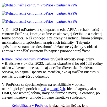
V júni 2024 odštartovala spolupráca medzi APPA a rehabilitačným
centrom ProPrios, ktoré je známe vďaka svojej flexibilite a cielenej
forme pomoci. Náš koncept je založený na individuálnom prístupe,
maximálnom prispôsobení terapií a ich intenzity. Takýmto
spôsobom sa nám darí dosiahnuť udržateľné výsledky v oblasti
zdravia a prinášať klientom čo najviac plnohodnotný život.
Rehabilitačné centrum ProPrios
prvýkrát otvorilo svoje brány
v Bratislave v októbri 2023. Takmer okamžite si ho obľúbili rodiny
nielen z hlavného mesta, ale aj z celého Slovenska. Pozitívna
odozva, no najmä úspechy najmenších, ako aj starších klientov sú
pre nás tou najväčšou odmenou.
V ProPriose sa špecializujeme na rehabilitácie v oblasti
neurologických porúch u
detí
a
dospelých
. Ide o diagnózy ako
DMO, oneskorený vývin, stavy po úrazoch mozgu a chrbtice, po
cievnej mozgovej príhode či rôzne genetické syndrómy.
Rehabilitácia v ProPrios
je viac než len liečba, je to