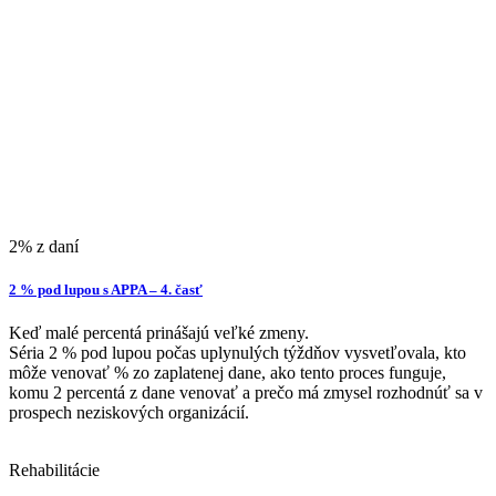
2% z daní
2 % pod lupou s APPA – 4. časť
Keď malé percentá prinášajú veľké zmeny.
Séria 2 % pod lupou počas uplynulých týždňov vysvetľovala, kto
môže venovať % zo zaplatenej dane, ako tento proces funguje,
komu 2 percentá z dane venovať a prečo má zmysel rozhodnúť sa v
prospech neziskových organizácií.
Rehabilitácie