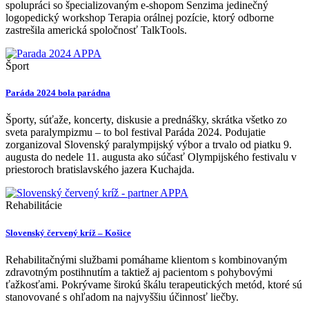
spolupráci so špecializovaným e-shopom Senzima jedinečný
logopedický workshop Terapia orálnej pozície, ktorý odborne
zastrešila americká spoločnosť TalkTools.
Šport
Paráda 2024 bola parádna
Športy, súťaže, koncerty, diskusie a prednášky, skrátka všetko zo
sveta paralympizmu – to bol festival Paráda 2024. Podujatie
zorganizoval Slovenský paralympijský výbor a trvalo od piatku 9.
augusta do nedele 11. augusta ako súčasť Olympijského festivalu v
priestoroch bratislavského jazera Kuchajda.
Rehabilitácie
Slovenský červený kríž – Košice
Rehabilitačnými službami pomáhame klientom s kombinovaným
zdravotným postihnutím a taktiež aj pacientom s pohybovými
ťažkosťami. Pokrývame širokú škálu terapeutických metód, ktoré sú
stanovované s ohľadom na najvyššiu účinnosť liečby.