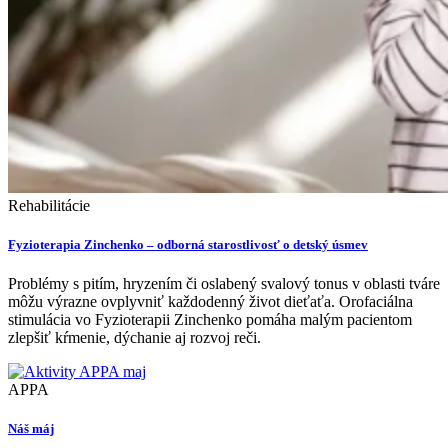
Rehabilitácie
Fyzioterapia Zinchenko – odborná starostlivosť o detský úsmev
Problémy s pitím, hryzením či oslabený svalový tonus v oblasti tváre
môžu výrazne ovplyvniť každodenný život dieťaťa. Orofaciálna
stimulácia vo Fyzioterapii Zinchenko pomáha malým pacientom
zlepšiť kŕmenie, dýchanie aj rozvoj reči.
APPA
Náš máj