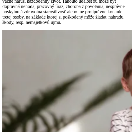
vážne naruší každodenný život. Takouto udalosťou môže byť
dopravná nehoda, pracovný úraz, choroba z povolania, nesprávne
poskytnutá zdravotná starostlivosť alebo iné protiprávne konanie
tretej osoby, na základe ktorej si poškodený môže žiadať náhradu
škody, resp. nemajetkovú ujmu.