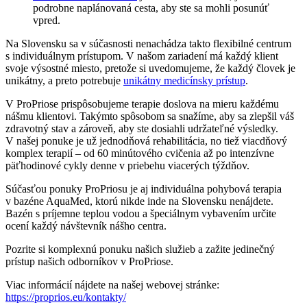
podrobne naplánovaná cesta, aby ste sa mohli posunúť
vpred.
Na Slovensku sa v súčasnosti nenachádza takto flexibilné centrum
s individuálnym prístupom. V našom zariadení má každý klient
svoje výsostné miesto, pretože si uvedomujeme, že každý človek je
unikátny, a preto potrebuje
unikátny medicínsky prístup
.
V ProPriose prispôsobujeme terapie doslova na mieru každému
nášmu klientovi. Takýmto spôsobom sa snažíme, aby sa zlepšil váš
zdravotný stav a zároveň, aby ste dosiahli udržateľné výsledky.
V našej ponuke je už jednodňová rehabilitácia, no tiež viacdňový
komplex terapií – od 60 minútového cvičenia až po intenzívne
päťhodinové cykly denne v priebehu viacerých týždňov.
Súčasťou ponuky ProPriosu je aj individuálna pohybová terapia
v bazéne AquaMed, ktorú nikde inde na Slovensku nenájdete.
Bazén s príjemne teplou vodou a špeciálnym vybavením určite
ocení každý návštevník nášho centra.
Pozrite si komplexnú ponuku našich služieb a zažite jedinečný
prístup našich odborníkov v ProPriose.
Viac informácií nájdete na našej webovej stránke:
https://proprios.eu/kontakty/