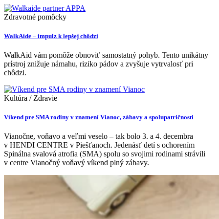
Zdravotné pomôcky
WalkAide – impulz k lepšej chôdzi
WalkAid vám pomôže obnoviť samostatný pohyb. Tento unikátny
prístroj znižuje námahu, riziko pádov a zvyšuje vytrvalosť pri
chôdzi.
Kultúra / Zdravie
Víkend pre SMA rodiny v znamení Vianoc, zábavy a spolupatričnosti
Vianočne, voňavo a veľmi veselo – tak bolo 3. a 4. decembra
v HENDI CENTRE v Piešťanoch. Jedenásť detí s ochorením
Spinálna svalová atrofia (SMA) spolu so svojimi rodinami strávili
v centre Vianočný voňavý víkend plný zábavy.