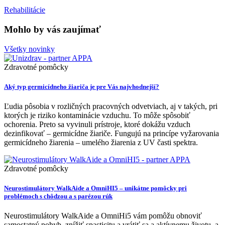
Rehabilitácie
Mohlo by vás zaujímať
Všetky novinky
Zdravotné pomôcky
Aký typ germicídneho žiariča je pre Vás najvhodnejší?
Ľudia pôsobia v rozličných pracovných odvetviach, aj v takých, pri
ktorých je riziko kontaminácie vzduchu. To môže spôsobiť
ochorenia. Preto sa vyvinuli prístroje, ktoré dokážu vzduch
dezinfikovať – germicídne žiariče. Fungujú na princípe vyžarovania
germicídneho žiarenia – umelého žiarenia z UV časti spektra.
Zdravotné pomôcky
Neurostimulátory WalkAide a OmniHI5 – unikátne pomôcky pri
problémoch s chôdzou a s parézou rúk
Neurostimulátory WalkAide a OmniHi5 vám pomôžu obnoviť
samostatný pohyb, znížiť spasticitu a vrátiť sa a aktívnemu životu, a