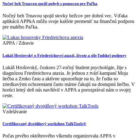
Nočný beh Trnavou spojil pohyb s pomocou pre Paľka
Nočný beh Trnavou spojil stovky bežcov pre dobrú vec. Vďaka
aplikácii APPkA môžu svoje kalórie premeniť na finančnú podporu
pre malého Paľka.
APPA / Zdravie
Lukáš Hrošovský o Friedreichovej ataxii, živote a sile ľudskej podpory
Lukáš Hrošovský, čoskoro 27-ročný študent psychológie, žije s
diagnózou Friedreichova ataxia. Je jednou z tvárí kampaní Moja
liečba a Zrnko času a aktívne upozorňuje na to, že ľudia so
zriedkavými ochoreniami často márne čakajú na dostupnú liečbu. V
horúci letný deň nás navštívil v APPA a porozprával nám o svojej
ceste.
Vzdelávanie
Certifikovaný dvojdňový workshop TalkTools®
Počas prvého októbrového víkendu organizovala APPA v