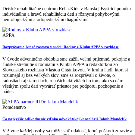
Detské rehabilitačné centrum Reha-Kids v Banskej Bystrici ponúka
individuálnu a hravú rehabilitáciu detí s rôznymi pohybovými,
neurologickými a ortopedickými diagnózami.
APPA
Rozprávanie, ktoré zostáva v srdci: Rodiny z Klubu APPA v rozhlase
V úvode adventného obdobia sme zažili veľmi príjemné, pokojné a
ľudské stretnutie s rodinami z Klubu APPA a redaktorkou zo
Slovenského rozhlasu Vlastou Cigánkovou. V kruhu ľudí, ktorí si
rozumejú aj bez veľkých slov, sme sa rozprávali o živote, o
radostiach aj starostiach, o našich aktivitách i o tom, ako sa nám
všetkým spolu darí vytvárať priestor pre podporu, pochopenie a
nádej.
Poradenstvo
Čo najvyššie odškodnenie vďaka advokátskej kancelárii Jakub Mandelík
V živote každej osoby sa môže stať udalosť, ktorá poškodí zdravie a