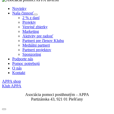
Novinky
Naša činnosť
Submenu
2 % z daní
Projekty
Verejné zbierky
Marketing
Aktivity pre radosť
Partneri pre členov Klubu
Mediálni partneri
Partneri projektov
Sponzoring
Podporte nás
Pomoc potrebujú
O nás
Kontakt
APPA shop
Klub APPA
Asociácia pomoci postihnutým – APPA
Partizánska 43, 921 01 Piešťany