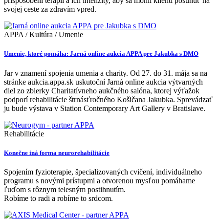
prispôsobení terapií a ich intenzity, aby sa mohli klienti posunúť na
svojej ceste za zdravím vpred.
APPA / Kultúra / Umenie
Umenie, ktoré pomáha: Jarná online aukcia APPA pre Jakubka s DMO
Jar v znamení spojenia umenia a charity. Od 27. do 31. mája sa na
stránke aukcia.appa.sk uskutoční Jarná online aukcia výtvarných
diel zo zbierky Charitatívneho aukčného salóna, ktorej výťažok
podporí rehabilitácie štrnásťročného Košičana Jakubka. Sprevádzať
ju bude výstava v Station Contemporary Art Gallery v Bratislave.
Rehabilitácie
Konečne iná forma neurorehabilitácie
Spojením fyzioterapie, špecializovaných cvičení, individuálneho
programu s novými prístupmi a otvorenou mysľou pomáhame
ľuďom s rôznym telesným postihnutím.
Robíme to radi a robíme to srdcom.