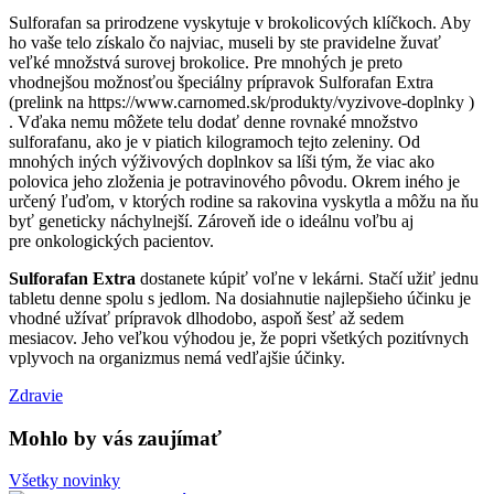
Sulforafan sa prirodzene vyskytuje v brokolicových klíčkoch. Aby
ho vaše telo získalo čo najviac, museli by ste pravidelne žuvať
veľké množstvá surovej brokolice. Pre mnohých je preto
vhodnejšou možnosťou špeciálny prípravok Sulforafan Extra
(prelink na https://www.carnomed.sk/produkty/vyzivove-doplnky )
. Vďaka nemu môžete telu dodať denne rovnaké množstvo
sulforafanu, ako je v piatich kilogramoch tejto zeleniny. Od
mnohých iných výživových doplnkov sa líši tým, že viac ako
polovica jeho zloženia je potravinového pôvodu. Okrem iného je
určený ľuďom, v ktorých rodine sa rakovina vyskytla a môžu na ňu
byť geneticky náchylnejší. Zároveň ide o ideálnu voľbu aj
pre onkologických pacientov.
Sulforafan Extra
dostanete kúpiť voľne v lekárni. Stačí užiť jednu
tabletu denne spolu s jedlom. Na dosiahnutie najlepšieho účinku je
vhodné užívať prípravok dlhodobo, aspoň šesť až sedem
mesiacov. Jeho veľkou výhodou je, že popri všetkých pozitívnych
vplyvoch na organizmus nemá vedľajšie účinky.
Zdravie
Mohlo by vás zaujímať
Všetky novinky