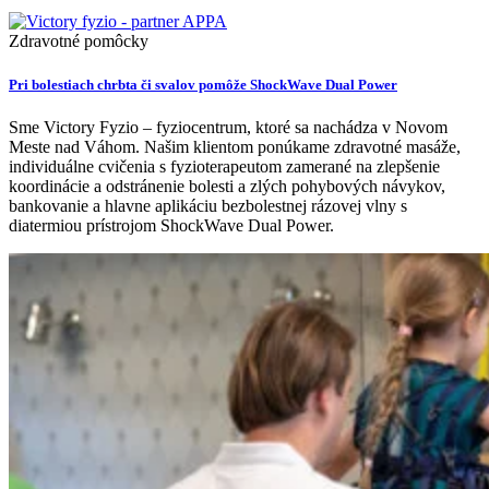
Zdravotné pomôcky
Pri bolestiach chrbta či svalov pomôže ShockWave Dual Power
Sme Victory Fyzio – fyziocentrum, ktoré sa nachádza v Novom
Meste nad Váhom. Našim klientom ponúkame zdravotné masáže,
individuálne cvičenia s fyzioterapeutom zamerané na zlepšenie
koordinácie a odstránenie bolesti a zlých pohybových návykov,
bankovanie a hlavne aplikáciu bezbolestnej rázovej vlny s
diatermiou prístrojom ShockWave Dual Power.