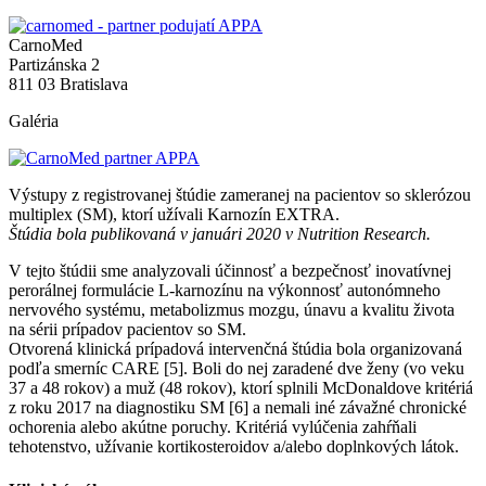
CarnoMed
Partizánska 2
811 03 Bratislava
Galéria
Výstupy z registrovanej štúdie zameranej na pacientov so sklerózou
multiplex (SM), ktorí užívali Karnozín EXTRA.
Štúdia bola publikovaná v januári 2020 v Nutrition Research.
V tejto štúdii sme analyzovali účinnosť a bezpečnosť inovatívnej
perorálnej formulácie L-karnozínu na výkonnosť autonómneho
nervového systému, metabolizmus mozgu, únavu a kvalitu života
na sérii prípadov pacientov so SM.
Otvorená klinická prípadová intervenčná štúdia bola organizovaná
podľa smerníc CARE [5]. Boli do nej zaradené dve ženy (vo veku
37 a 48 rokov) a muž (48 rokov), ktorí splnili McDonaldove kritériá
z roku 2017 na diagnostiku SM [6] a nemali iné závažné chronické
ochorenia alebo akútne poruchy. Kritériá vylúčenia zahŕňali
tehotenstvo, užívanie kortikosteroidov a/alebo doplnkových látok.