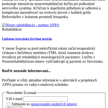
poskytuje intenzívnu neurorehabilitačnú liečbu pri poškodení
nervového systému. Kľúčom k úspešným príbehom je odborná a
komplexná starostlivosť na svetovej úrovni v kaštieli grófa
Beňovského v krásnom prostredí lesoparku.
Rehabilitácie
Unikátna šoproňská liečebná metóda
V meste Šopron sa pred niekoľkými rokmi začal terapeutický
výskum s liečebnou metódou rTMS, ktorá znamená doslova
revolúciu pri rehabilitácii neurologických pacientov. Liečbu v
Neurorehabilitačnom ústave vyhľadávajú aj pacienti zo Slovenska.
Buďte neustále informovaní...
Prečítajte si vždy aktuálne informácie o aktivitách a projektoch
APPA priamo vo vašej e-mailovej schránke.
Newsletter Ecomail
Váš e-mail
Súhlasím so
spracovaním osobných údajov