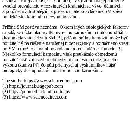
a subsaharskej Afrike (~ 1 z 50 000). Vzhľadom na jej pomerne
vysokú prevalenciu v rozvinutých krajinách sa vývoj účinných
a použiteľných stratégií na prevenciu alebo zvládanie SM stáva
pre lekársku komunitu nevyhnutnosťou.
Príčina SM zostáva neznáma. Okrem iných etiologických faktorov
sa zdá, že nízke hladiny tkanivového karnozínu a mitochondriálna
dysfunkcia sprevádzajú SM [2], pričom orálny karnozín môže byť
použiteľný na riešenie narušenej bioenergetiky a oxidačného stresu
pri SM a možno aj na obnovenie neuromuskulárnej funkcie [3].
Niekoľko formulácií karnozínu však preukázalo obmedzenú
použiteľnosť v dôsledku obmedzení dodávania mozgu alebo
výkonu tkaniva [4], čo núti priemysel aj výskumníkov nájsť
biologicky dostupnú a účinnú formuláciu karnozínu.
The study: https://www.sciencedirect.com
(1) https://journals.sagepub.com
(2) https://pubmed.ncbi.nlm.nih.gov
(3) https://www.sciencedirect.com