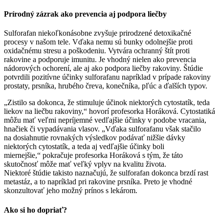
Prírodný zázrak ako prevencia aj podpora liečby
Sulforafan niekoľkonásobne zvyšuje prirodzené detoxikačné
procesy v našom tele. Vďaka nemu sú bunky odolnejšie proti
oxidačnému stresu a poškodeniu. Vytvára ochranný štít proti
rakovine a podporuje imunitu. Je vhodný nielen ako prevencia
nádorových ochorení, ale aj ako podpora liečby rakoviny. Štúdie
potvrdili pozitívne účinky sulforafanu napríklad v prípade rakoviny
prostaty, prsníka, hrubého čreva, konečníka, pľúc a ďalších typov.
„Zistilo sa dokonca, že stimuluje účinok niektorých cytostatík, teda
liekov na liečbu rakoviny,“ hovorí profesorka Horáková. Cytostatiká
môžu mať veľmi nepríjemné vedľajšie účinky v podobe vracania,
hnačiek či vypadávania vlasov. „Vďaka sulforafanu však stačilo
na dosiahnutie rovnakých výsledkov podávať nižšie dávky
niektorých cytostatík, a teda aj vedľajšie účinky boli
miernejšie,“ pokračuje profesorka Horáková s tým, že táto
skutočnosť môže mať veľký vplyv na kvalitu života.
Niektoré štúdie takisto naznačujú, že sulforafan dokonca brzdí rast
metastáz, a to napríklad pri rakovine prsníka. Preto je vhodné
skonzultovať jeho možný prínos s lekárom.
Ako si ho dopriať?