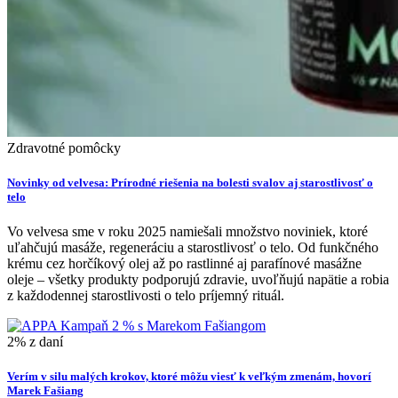
Zdravotné pomôcky
Novinky od velvesa: Prírodné riešenia na bolesti svalov aj starostlivosť o
telo
Vo velvesa sme v roku 2025 namiešali množstvo noviniek, ktoré
uľahčujú masáže, regeneráciu a starostlivosť o telo. Od funkčného
krému cez horčíkový olej až po rastlinné aj parafínové masážne
oleje – všetky produkty podporujú zdravie, uvoľňujú napätie a robia
z každodennej starostlivosti o telo príjemný rituál.
2% z daní
Verím v silu malých krokov, ktoré môžu viesť k veľkým zmenám, hovorí
Marek Fašiang