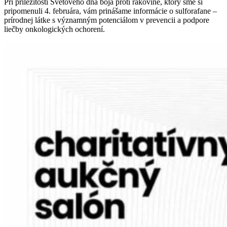
Pri príležitosti Svetového dňa boja proti rakovine, ktorý sme si
pripomenuli 4. februára, vám prinášame informácie o sulforafane –
prírodnej látke s významným potenciálom v prevencii a podpore
liečby onkologických ochorení.