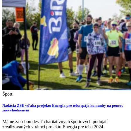
Šport
Nadácia ZSE vďaka projektu Energia pre teba spája komunity na pomoc
znevýhodneným
Máme za sebou desať charitatívnych športových podujatí
zrealizovaných v rámci projektu Energia pre teba 2024.