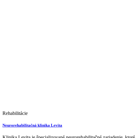
Rehabilitácie
Neurorehabilitačná klinika Levita
Klinika Levita je špecializované neurorehabilitačné zariadenie, ktoré