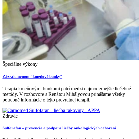
Špeciálne výkony
Zázrak menom “kmeňové bunky”
Terapia kmeňovými bunkami patrí medzi najmodernejšie liečebné
metódy. V rozhovore s Renátou Mihályovou prinášame všetky
potrebné informácie o tejto prevratnej terapii.
Zdravie
Sulforafan – prevencia a podpora liečby onkologických ochorení