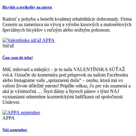
Bicykle a trojkolky na mieru
Radosť z pohybu a benefit kvalitnej rehabilitácie dohromady. Firma
Generis sa zameriava na vývoj a výrobu kusových a malosériových
špeciálnych bicyklov s ručným alebo nožným pohonom.
Súťaž
Čau, som do teba!
Milí, milovaní a milujúci – je tu naša VALENTÍNSKA SÚŤAŽ
vol.4. Označte do komentára pod príspevok na našom Facebooku
alebo Instagrame vašu „spriaznenú dušu“ – osobu, ktorá má vo
vašom živote dôležité miesto! Pripíšte odkaz, čo pre vás znamená a
aká je výnimočná … Štyri dámy a štyroch pánov s tými NAJ
vyznaniami odmeníme kozmetickými balíčkami od spoločnosti
Unilever.
APPA
Náš september