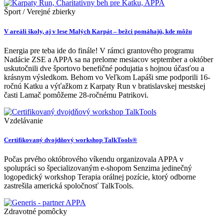
Šport / Verejné zbierky
V areáli školy, aj v lese Malých Karpát – bežci pomáhajú, kde môžu
Energia pre teba ide do finále! V rámci grantového programu
Nadácie ZSE a APPA sa na prelome mesiacov september a október
uskutočnili dve športovo benefičné podujatia s hojnou účasťou a
krásnym výsledkom. Behom vo Veľkom Lapáši sme podporili 16-
ročnú Katku a výťažkom z Karpaty Run v bratislavskej mestskej
časti Lamač pomôžeme 28-ročnému Patrikovi.
Vzdelávanie
Certifikovaný dvojdňový workshop TalkTools®
Počas prvého októbrového víkendu organizovala APPA v
spolupráci so špecializovaným e-shopom Senzima jedinečný
logopedický workshop Terapia orálnej pozície, ktorý odborne
zastrešila americká spoločnosť TalkTools.
Zdravotné pomôcky