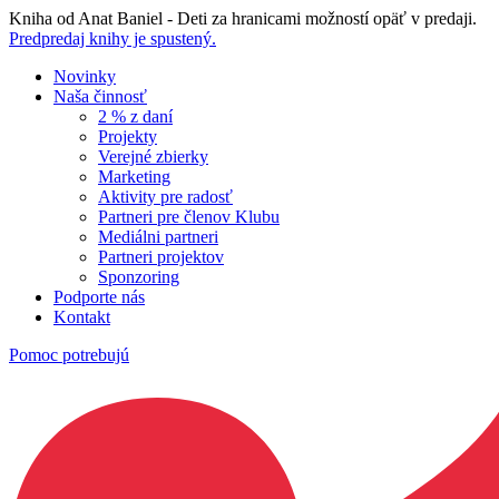
Skip
Kniha od Anat Baniel - Deti za hranicami možností opäť v predaji.
to
Predpredaj knihy je spustený.
content
Novinky
Naša činnosť
2 % z daní
Projekty
Verejné zbierky
Marketing
Aktivity pre radosť
Partneri pre členov Klubu
Mediálni partneri
Partneri projektov
Sponzoring
Podporte nás
Kontakt
Pomoc potrebujú