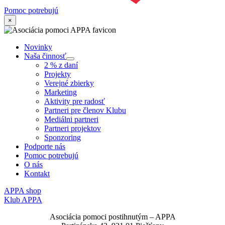
Pomoc potrebujú
×
Novinky
Naša činnosť
Submenu
2 % z daní
Projekty
Verejné zbierky
Marketing
Aktivity pre radosť
Partneri pre členov Klubu
Mediálni partneri
Partneri projektov
Sponzoring
Podporte nás
Pomoc potrebujú
O nás
Kontakt
APPA shop
Klub APPA
Asociácia pomoci postihnutým – APPA