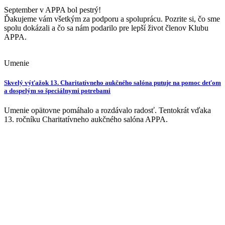
September v APPA bol pestrý!
Ďakujeme vám všetkým za podporu a spoluprácu. Pozrite si, čo sme
spolu dokázali a čo sa nám podarilo pre lepší život členov Klubu
APPA.
Umenie
Skvelý výťažok 13. Charitatívneho aukčného salóna putuje na pomoc deťom
a dospelým so špeciálnymi potrebami
Umenie opätovne pomáhalo a rozdávalo radosť. Tentokrát vďaka
13. ročníku Charitatívneho aukčného salóna APPA.