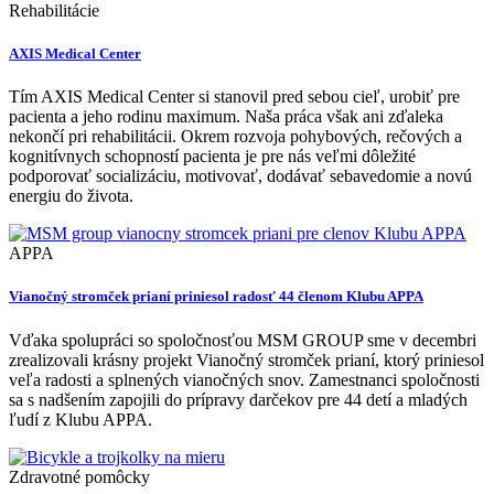
Rehabilitácie
AXIS Medical Center
Tím AXIS Medical Center si stanovil pred sebou cieľ, urobiť pre
pacienta a jeho rodinu maximum. Naša práca však ani zďaleka
nekončí pri rehabilitácii. Okrem rozvoja pohybových, rečových a
kognitívnych schopností pacienta je pre nás veľmi dôležité
podporovať socializáciu, motivovať, dodávať sebavedomie a novú
energiu do života.
APPA
Vianočný stromček prianí priniesol radosť 44 členom Klubu APPA
Vďaka spolupráci so spoločnosťou MSM GROUP sme v decembri
zrealizovali krásny projekt Vianočný stromček prianí, ktorý priniesol
veľa radosti a splnených vianočných snov. Zamestnanci spoločnosti
sa s nadšením zapojili do prípravy darčekov pre 44 detí a mladých
ľudí z Klubu APPA.
Zdravotné pomôcky