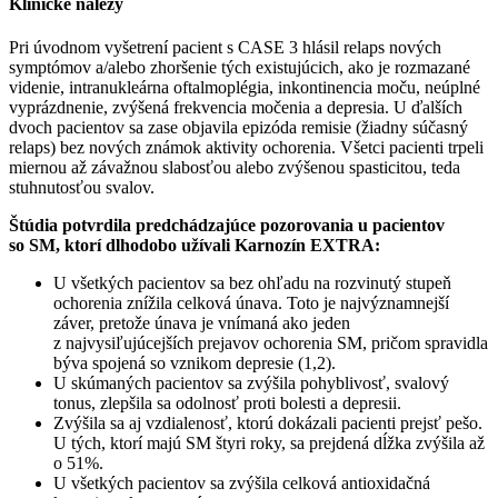
Klinické nálezy
Pri úvodnom vyšetrení pacient s CASE 3 hlásil relaps nových
symptómov a/alebo zhoršenie tých existujúcich, ako je rozmazané
videnie, intranukleárna oftalmoplégia, inkontinencia moču, neúplné
vyprázdnenie, zvýšená frekvencia močenia a depresia. U ďalších
dvoch pacientov sa zase objavila epizóda remisie (žiadny súčasný
relaps) bez nových známok aktivity ochorenia. Všetci pacienti trpeli
miernou až závažnou slabosťou alebo zvýšenou spasticitou, teda
stuhnutosťou svalov.
Štúdia potvrdila predchádzajúce pozorovania u pacientov
so SM, ktorí dlhodobo užívali Karnozín EXTRA:
U všetkých pacientov sa bez ohľadu na rozvinutý stupeň
ochorenia znížila celková únava. Toto je najvýznamnejší
záver, pretože únava je vnímaná ako jeden
z najvysiľujúcejších prejavov ochorenia SM, pričom spravidla
býva spojená so vznikom depresie (1,2).
U skúmaných pacientov sa zvýšila pohyblivosť, svalový
tonus, zlepšila sa odolnosť proti bolesti a depresii.
Zvýšila sa aj vzdialenosť, ktorú dokázali pacienti prejsť pešo.
U tých, ktorí majú SM štyri roky, sa prejdená dĺžka zvýšila až
o 51%.
U všetkých pacientov sa zvýšila celková antioxidačná