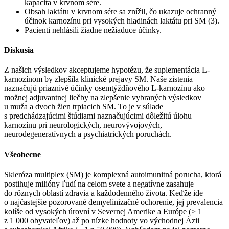
kapacita v krvnom sére.
Obsah laktátu v krvnom sére sa znížil, čo ukazuje ochranný
účinok karnozínu pri vysokých hladinách laktátu pri SM (3).
Pacienti nehlásili žiadne nežiaduce účinky.
Diskusia
Z našich výsledkov akceptujeme hypotézu, že suplementácia L-
karnozínom by zlepšila klinické prejavy SM. Naše zistenia
naznačujú priaznivé účinky osemtýždňového L-karnozínu ako
možnej adjuvantnej liečby na zlepšenie vybraných výsledkov
u muža a dvoch žien trpiacich SM. To je v súlade
s predchádzajúcimi štúdiami naznačujúcimi dôležitú úlohu
karnozínu pri neurologických, neurovývojových,
neurodegeneratívnych a psychiatrických poruchách.
Všeobecne
Skleróza multiplex (SM) je komplexná autoimunitná porucha, ktorá
postihuje milióny ľudí na celom svete a negatívne zasahuje
do rôznych oblastí zdravia a každodenného života. Keďže ide
o najčastejšie pozorované demyelinizačné ochorenie, jej prevalencia
kolíše od vysokých úrovní v Severnej Amerike a Európe (> 1
z 1 000 obyvateľov) až po nízke hodnoty vo východnej Ázii