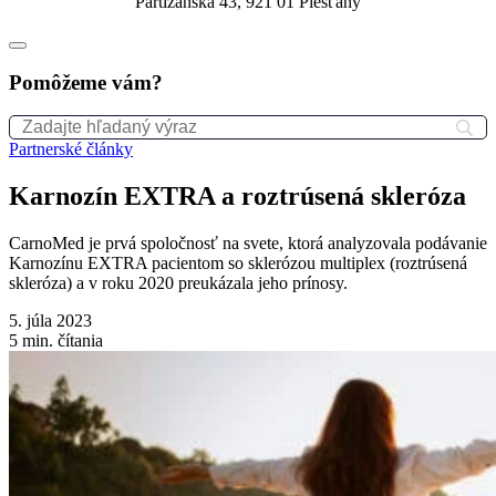
Partizánska 43, 921 01 Piešťany
Pomôžeme vám?
Partnerské články
Karnozín EXTRA a roztrúsená skleróza
CarnoMed je prvá spoločnosť na svete, ktorá analyzovala podávanie
Karnozínu EXTRA pacientom so sklerózou multiplex (roztrúsená
skleróza) a v roku 2020 preukázala jeho prínosy.
5. júla 2023
5
min. čítania