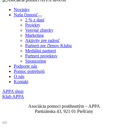
Novinky
Naša činnosť
Submenu
2 % z daní
Projekty
Verejné zbierky
Marketing
Aktivity pre radosť
Partneri pre členov Klubu
Mediálni partneri
Partneri projektov
Sponzoring
Podporte nás
Pomoc potrebujú
O nás
Kontakt
APPA shop
Klub APPA
Asociácia pomoci postihnutým – APPA
Partizánska 43, 921 01 Piešťany