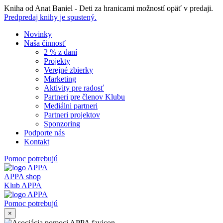
Skip
Kniha od Anat Baniel - Deti za hranicami možností opäť v predaji.
to
Predpredaj knihy je spustený.
content
Novinky
Naša činnosť
2 % z daní
Projekty
Verejné zbierky
Marketing
Aktivity pre radosť
Partneri pre členov Klubu
Mediálni partneri
Partneri projektov
Sponzoring
Podporte nás
Kontakt
Pomoc potrebujú
APPA shop
Klub APPA
Pomoc potrebujú
×