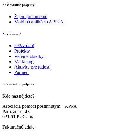
Naše stabilné projekty
Žijem pre umenie
Mobilná aplikácia APPkA
Naša činnosť
2 % z daní
Projekty
Verejné zbierky
Marketing
Aktivity pre radosť
Partneri
Informácie a podpora
Kde nás nájdete?
Asociácia pomoci postihnutým – APPA
Partizánska 43
921 01 Piešťany
Fakturačné údaje