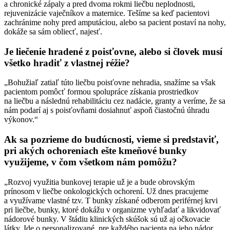
a chronické zápaly a pred dvoma rokmi liečbu neplodnosti,
rejuvenizácie vaječníkov a maternice. Tešíme sa keď pacientovi
zachránime nohy pred amputáciou, alebo sa pacient postaví na nohy,
dokáže sa sám obliecť, najesť.
Je liečenie hradené z poisťovne, alebo si človek musí
všetko hradiť z vlastnej réžie?
„Bohužiaľ zatiaľ túto liečbu poisťovne nehradia, snažíme sa však
pacientom pomôcť formou spolupráce získania prostriedkov
na liečbu a následnú rehabilitáciu cez nadácie, granty a veríme, že sa
nám podarí aj s poisťovňami dosiahnuť aspoň čiastočnú úhradu
výkonov.“
Ak sa pozrieme do budúcnosti, vieme si predstaviť,
pri akých ochoreniach ešte kmeňové bunky
využijeme, v čom všetkom nám pomôžu?
„Rozvoj využitia bunkovej terapie už je a bude obrovským
prínosom v liečbe onkologických ochorení. Už dnes pracujeme
a využívame vlastné tzv. T bunky získané odberom periférnej krvi
pri liečbe, bunky, ktoré dokážu v organizme vyhľadať a likvidovať
nádorové bunky. V štádiu klinických skúšok sú už aj očkovacie
látky. Ide o personalizované, pre každého pacienta na jeho nádor