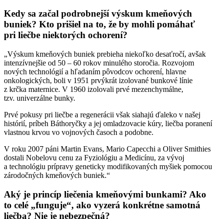
Kedy sa začal podrobnejší výskum kmeňových
buniek? Kto prišiel na to, že by mohli pomáhať
pri liečbe niektorých ochorení?
„Výskum kmeňových buniek prebieha niekoľko desaťročí, avšak
intenzívnejšie od 50 – 60 rokov minulého storočia. Rozvojom
nových technológií a hľadaním pôvodcov ochorení, hlavne
onkologických, boli v 1951 prvýkrát izolované bunkové línie
z krčka maternice. V 1960 izolovali prvé mezenchymálne,
tzv. univerzálne bunky.
Prvé pokusy pri liečbe a regenerácii však siahajú ďaleko v našej
histórií, príbeh Báthoryčky a jej omladzovacie kúry, liečba poranení
vlastnou krvou vo vojnových časoch a podobne.
V roku 2007 páni Martin Evans, Mario Capecchi a Oliver Smithies
dostali Nobelovu cenu za Fyziológiu a Medicínu, za vývoj
a technológiu prípravy geneticky modifikovaných myšiek pomocou
zárodočných kmeňových buniek.“
Aký je princíp liečenia kmeňovými bunkami? Ako
to celé „funguje“, ako vyzerá konkrétne samotná
liečba? Nie je nebezpečná?