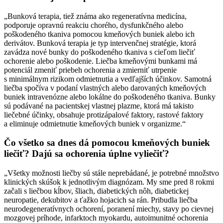
„Bunková terapia, tiež známa ako regeneratívna medicína,
podporuje opravnú reakciu chorého, dysfunkčného alebo
poškodeného tkaniva pomocou kmeňových buniek alebo ich
derivátov. Bunková terapia je typ intervenčnej stratégie, ktorá
zavádza nové bunky do poškodeného tkaniva s cieľom liečiť
ochorenie alebo poškodenie. Liečba kmeňovými bunkami má
potenciál zmeniť priebeh ochorenia a zmierniť utrpenie
s minimálnym rizikom odmietnutia a vedľajších účinkov. Samotná
liečba spočíva v podaní vlastných alebo darovaných kmeňových
buniek intravenózne alebo lokálne do poškodeného tkaniva. Bunky
sú podávané na pacientskej vlastnej plazme, ktorá má takisto
liečebné účinky, obsahuje protizápalové faktory, rastové faktory
a eliminuje odmietnutie kmeňových buniek v organizme.“
Čo všetko sa dnes dá pomocou kmeňových buniek
liečiť? Dajú sa ochorenia úplne vyliečiť?
„Všetky možnosti liečby sú stále neprebádané, je potrebné množstvo
klinických skúšok k jednotlivým diagnózam. My sme pred 8 rokmi
začali s liečbou kĺbov, šliach, diabetických nôh, diabetickej
neuropatie, dekubitov a ťažko hojacich sa rán. Pribudla liečba
neurodegeneratívnych ochorení, poranení miechy, stavy po cievnej
mozgovej príhode, infarktoch myokardu, autoimunitné ochorenia