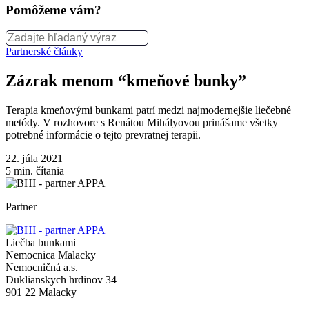
Pomôžeme vám?
Partnerské články
Zázrak menom “kmeňové bunky”
Terapia kmeňovými bunkami patrí medzi najmodernejšie liečebné
metódy. V rozhovore s Renátou Mihályovou prinášame všetky
potrebné informácie o tejto prevratnej terapii.
22. júla 2021
5
min. čítania
Partner
Liečba bunkami
Nemocnica Malacky
Nemocničná a.s.
Duklianskych hrdinov 34
901 22 Malacky