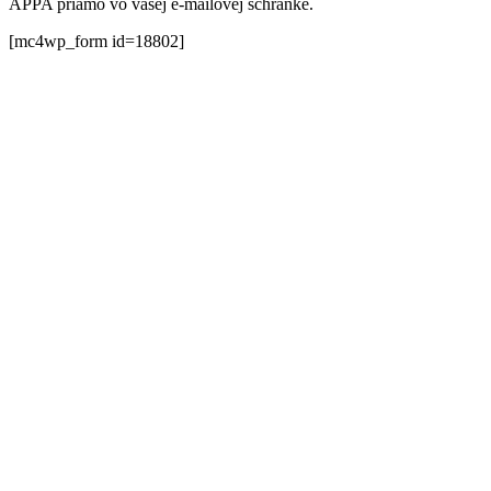
APPA priamo vo vašej e-mailovej schránke.
[mc4wp_form id=18802]