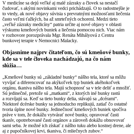
V medicíne sa dejú veľké aj malé zázraky a človek sa nestačí
čudovať, s akými novinkami vedci prichádzajú. O to radostnejšie je
to vtedy, ak nové objavy súvisia s prevratnými možnosťami liečenia
často veľmi ťažkých, ba až smrteľných ochorení. Medzi tieto
„veľké zázraky medicíny“ patria určite aj nové objavy v oblasti
výskumu kmeňových buniek a liečenia pomocou nich. Viac nám
v rozhovore porozprávala Mgr. Renáta Mihályová z Centra
bunkovej terapie v Nemocnici Malacky.
Objasnime najprv čitateľom, čo sú kmeňové bunky,
kde sa v tele človeka nachádzajú, na čo nám
slúžia…
„Kmeňové bunky sú „základné bunky“ nášho tela, ktoré sa môžu
vyvíjať a diferencovať na akýkoľvek typ buniek akéhokoľvek
orgánu, tkaniva nášho tela. Majú schopnosť sa v tele deliť a množiť.
Sú jedinečné, pretože sú „matkami“, z ktorých iné bunky rastú
a rozvíjajú sa. Keď sa tieto bunky delia, stávajú sa „dcérami“.
Niektoré dcérske bunky sa jednoducho replikujú, zatiaľ čo ostatné
tvoria úplne nové bunky. Jedinečnosť kmeňových buniek spočíva
práve v tom, že dokážu vytvárať nové bunky, opravovať časti
tkanív, opotrebované časti orgánov a zároveň dokážu obnovovať
sami seba. Je možné ich získať z nášho tuku alebo kostnej drene, ale
aj z pupočníkovej krvi, tkaniva, či mliečnych zubov.“