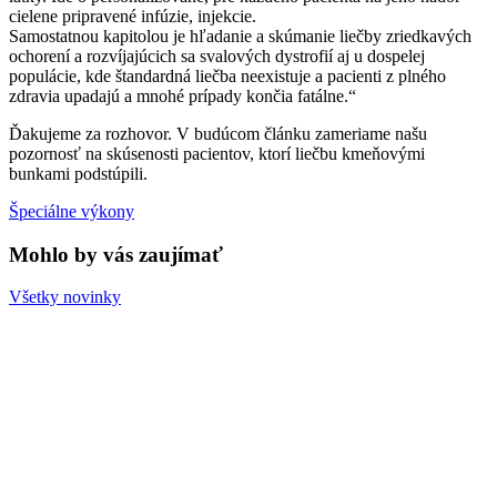
cielene pripravené infúzie, injekcie.
Samostatnou kapitolou je hľadanie a skúmanie liečby zriedkavých
ochorení a rozvíjajúcich sa svalových dystrofií aj u dospelej
populácie, kde štandardná liečba neexistuje a pacienti z plného
zdravia upadajú a mnohé prípady končia fatálne.“
Ďakujeme za rozhovor. V budúcom článku zameriame našu
pozornosť na skúsenosti pacientov, ktorí liečbu kmeňovými
bunkami podstúpili.
Špeciálne výkony
Mohlo by vás zaujímať
Všetky novinky