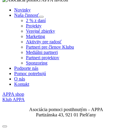
Novinky
Naša činnosť
Submenu
2 % z daní
Projekty
Verejné zbierky
Marketing
Aktivity pre radosť
Partneri pre členov Klubu
Mediálni partneri
Partneri projektov
Sponzoring
Podporte nás
Pomoc potrebujú
O nás
Kontakt
APPA shop
Klub APPA
Asociácia pomoci postihnutým – APPA
Partizánska 43, 921 01 Piešťany