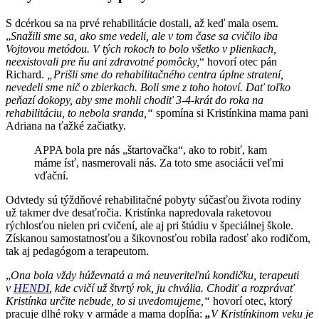
S dcérkou sa na prvé rehabilitácie dostali, až keď mala osem.
„
Snažili sme sa, ako sme vedeli, ale v tom čase sa cvičilo iba
Vojtovou metódou. V tých rokoch to bolo všetko v plienkach,
neexistovali pre ňu ani zdravotné pomôcky,
“ hovorí otec pán
Richard.
„Prišli sme do rehabilitačného centra úplne stratení,
nevedeli sme nič o zbierkach. Boli sme z toho hotoví. Dať toľko
peňazí dokopy, aby sme mohli chodiť 3-4-krát do roka na
rehabilitáciu, to nebola sranda,“
spomína si Kristínkina mama pani
Adriana na ťažké začiatky.
APPA bola pre nás „štartovačka“, ako to robiť, kam
máme ísť, nasmerovali nás. Za toto sme asociácii veľmi
vďační.
Odvtedy sú týždňové rehabilitačné pobyty súčasťou života rodiny
už takmer dve desaťročia. Kristínka napredovala raketovou
rýchlosťou nielen pri cvičení, ale aj pri štúdiu v špeciálnej škole.
Získanou samostatnosťou a šikovnosťou robila radosť ako rodičom,
tak aj pedagógom a terapeutom.
„
Ona bola vždy húževnatá a má neuveriteľnú kondičku, terapeuti
v
HENDI
, kde cvičí už štvrtý rok, ju chvália. Chodiť a rozprávať
Kristínka určite nebude, to si uvedomujeme,“
hovorí otec, ktorý
pracuje dlhé roky v armáde a mama dopĺňa:
„
V Kristínkinom veku je