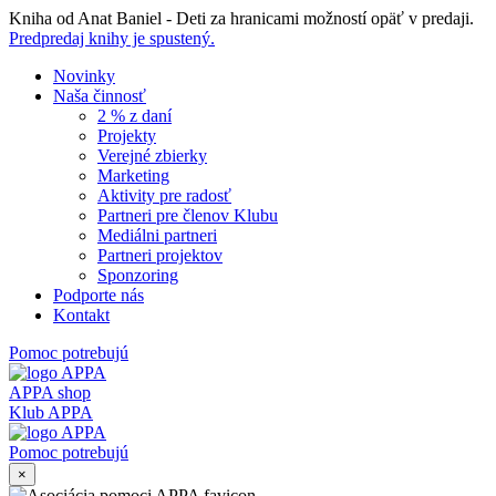
Skip
Kniha od Anat Baniel - Deti za hranicami možností opäť v predaji.
to
Predpredaj knihy je spustený.
content
Novinky
Naša činnosť
2 % z daní
Projekty
Verejné zbierky
Marketing
Aktivity pre radosť
Partneri pre členov Klubu
Mediálni partneri
Partneri projektov
Sponzoring
Podporte nás
Kontakt
Pomoc potrebujú
APPA shop
Klub APPA
Pomoc potrebujú
×