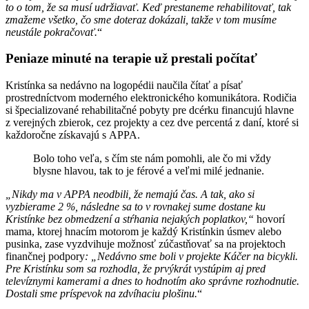
to o tom, že sa musí udržiavať. Keď prestaneme rehabilitovať, tak
zmažeme všetko, čo sme doteraz dokázali, takže v tom musíme
neustále pokračovať.
“
Peniaze minuté na terapie už prestali počítať
Kristínka sa nedávno na logopédii naučila čítať a písať
prostredníctvom moderného elektronického komunikátora. Rodičia
si špecializované rehabilitačné pobyty pre dcérku financujú hlavne
z verejných zbierok, cez projekty a cez dve percentá z daní, ktoré si
každoročne získavajú s APPA.
Bolo toho veľa, s čím ste nám pomohli, ale čo mi vždy
blysne hlavou, tak to je férové a veľmi milé jednanie.
„Nikdy ma v APPA neodbili, že nemajú čas. A tak, ako si
vyzbierame 2 %, následne sa to v rovnakej sume dostane ku
Kristínke bez obmedzení a stŕhania nejakých poplatkov,“
hovorí
mama, ktorej hnacím motorom je každý Kristínkin úsmev alebo
pusinka, zase vyzdvihuje možnosť zúčastňovať sa na projektoch
finančnej podpory
: „Nedávno sme boli v projekte Káčer na bicykli.
Pre Kristínku som sa rozhodla, že prvýkrát vystúpim aj pred
televíznymi kamerami a dnes to hodnotím ako správne rozhodnutie.
Dostali sme príspevok na zdvíhaciu plošinu.
“