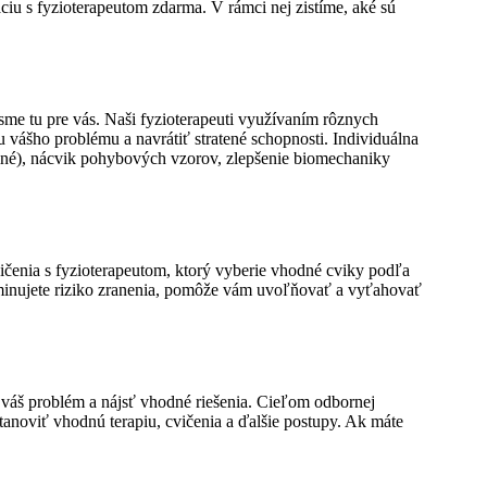
u s fyzioterapeutom zdarma. V rámci nej zistíme, aké sú
, sme tu pre vás. Naši fyzioterapeuti využívaním rôznych
vášho problému a navrátiť stratené schopnosti. Individuálna
a iné), nácvik pohybových vzorov, zlepšenie biomechaniky
čenia s fyzioterapeutom, ktorý vyberie vhodné cviky podľa
minujete riziko zranenia, pomôže vám uvoľňovať a vyťahovať
 váš problém a nájsť vhodné riešenia. Cieľom odbornej
anoviť vhodnú terapiu, cvičenia a ďalšie postupy. Ak máte