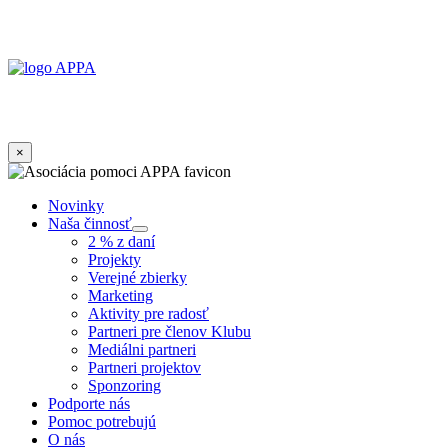
×
Novinky
Naša činnosť
Submenu
2 % z daní
Projekty
Verejné zbierky
Marketing
Aktivity pre radosť
Partneri pre členov Klubu
Mediálni partneri
Partneri projektov
Sponzoring
Podporte nás
Pomoc potrebujú
O nás