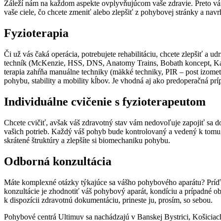
Záleží nám na každom aspekte ovplyvňujúcom vaše zdravie. Preto vám
vaše ciele, čo chcete zmeniť alebo zlepšiť z pohybovej stránky a na
Fyzioterapia
Či už vás čaká operácia, potrebujete rehabilitáciu, chcete zlepšiť a u
techník (McKenzie, HSS, DNS, Anatomy Trains, Bobath koncept, Kabato
terapia zahŕňa manuálne techniky (mäkké techniky, PIR – post izometr
pohybu, stability a mobility kĺbov. Je vhodná aj ako predoperačná prí
Individuálne cvičenie s fyzioterapeutom
Chcete cvičiť, avšak váš zdravotný stav vám nedovoľuje zapojiť sa
vašich potrieb. Každý váš pohyb bude kontrolovaný a vedený k tomu
skrátené štruktúry a zlepšíte si biomechaniku pohybu.
Odborná konzultácia
Máte komplexné otázky týkajúce sa vášho pohybového aparátu? Príďte
konzultácie je zhodnotiť váš pohybový aparát, kondíciu a prípadné o
k dispozícii zdravotnú dokumentáciu, prineste ju, prosím, so sebou.
Pohybové centrá Ultimuv sa nachádzajú v Banskej Bystrici, Košiciach