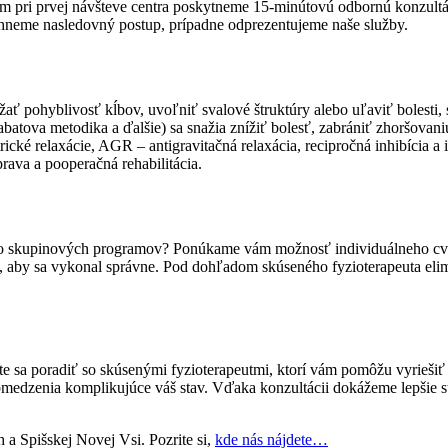
 pri prvej návšteve centra poskytneme 15-minútovú odbornú konzultáci
vrhneme nasledovný postup, prípadne odprezentujeme naše služby.
držať pohyblivosť kĺbov, uvoľniť svalové štruktúry alebo uľaviť bolesti
va metodika a ďalšie) sa snažia znížiť bolesť, zabrániť zhoršovaniu 
ické relaxácie, AGR – antigravitačná relaxácia, recipročná inhibícia 
prava a pooperačná rehabilitácia.
 do skupinových programov? Ponúkame vám možnosť individuálneho cvi
, aby sa vykonal správne. Pod dohľadom skúseného fyzioterapeuta eli
 sa poradiť so skúsenými fyzioterapeutmi, ktorí vám pomôžu vyriešiť
bmedzenia komplikujúce váš stav. Vďaka konzultácii dokážeme lepšie st
 a Spišskej Novej Vsi. Pozrite si,
kde nás nájdete…