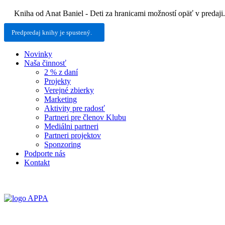
Skip
Kniha od Anat Baniel - Deti za hranicami možností opäť v predaji.
to
content
Predpredaj knihy je spustený.
Novinky
Naša činnosť
2 % z daní
Projekty
Verejné zbierky
Marketing
Aktivity pre radosť
Partneri pre členov Klubu
Mediálni partneri
Partneri projektov
Sponzoring
Podporte nás
Kontakt