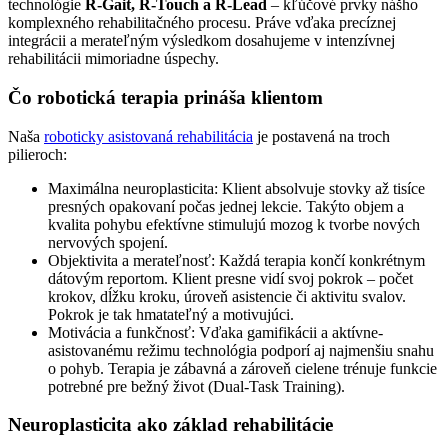
technológie
R-Gait, R-Touch a R-Lead
– kľúčové prvky nášho
komplexného rehabilitačného procesu. Práve vďaka precíznej
integrácii a merateľným výsledkom dosahujeme v intenzívnej
rehabilitácii mimoriadne úspechy.
Čo robotická terapia prináša klientom
Naša
roboticky asistovaná rehabilitácia
je postavená na troch
pilieroch:
Maximálna neuroplasticita: Klient absolvuje stovky až tisíce
presných opakovaní počas jednej lekcie. Takýto objem a
kvalita pohybu efektívne stimulujú mozog k tvorbe nových
nervových spojení.
Objektivita a merateľnosť: Každá terapia končí konkrétnym
dátovým reportom. Klient presne vidí svoj pokrok – počet
krokov, dĺžku kroku, úroveň asistencie či aktivitu svalov.
Pokrok je tak hmatateľný a motivujúci.
Motivácia a funkčnosť: Vďaka gamifikácii a aktívne-
asistovanému režimu technológia podporí aj najmenšiu snahu
o pohyb. Terapia je zábavná a zároveň cielene trénuje funkcie
potrebné pre bežný život (Dual-Task Training).
Neuroplasticita ako základ rehabilitácie