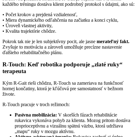
každého tréningu dostáva klient podrobný protokol s údajmi, ako sú:
• Počet krokov a prejdená vzdialenosť,
• Miera dynamického odľahčenia na začiatku a konci cyklu,
• Úroveň vlastnej aktivity,
• Kvalita trajektórie chôdze.
Pokrok tak nie je len subjektívny pocit, ale jasne
merateľný fakt.
Zvyšuje to motiváciu a zároveň umožňuje precízne nastavenie
ďalšieho rehabilitačného plánu.
R-Touch: Keď robotika podporuje „zlaté ruky“
terapeuta
Kým R-Gait rieši chôdzu, R-Touch sa zameriava na funkčnosť
hornej končatiny, ktorá je kľúčová pre samostatnosť v bežnom
živote.
R-Touch pracuje v troch režimoch:
Pasívna mobilizácia:
V skorších fázach rehabilitácie
rukavica vykonáva pohyb za klienta. Mozog pritom dostáva
proprioceptívnu a vizuálnu spätnú väzbu, ktorá udržiava
„mapu“ ruky v mozgu aktívnu.
Aktívne-asistovaná terapia:
Rukavica zachytí aj úplne