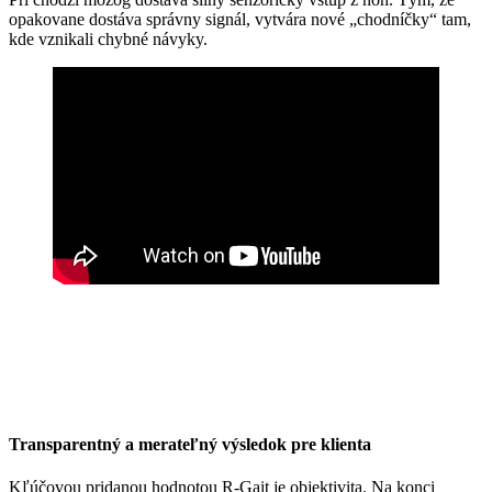
opakovane dostáva správny signál, vytvára nové „chodníčky“ tam,
kde vznikali chybné návyky.
Transparentný a merateľný výsledok pre klienta
Kľúčovou pridanou hodnotou R-Gait je objektivita. Na konci