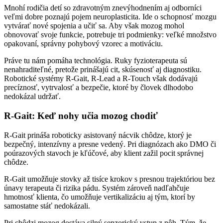
Mnohí rodičia detí so zdravotným znevýhodnením aj odborníci
veľmi dobre poznajú pojem neuroplasticita. Ide o schopnosť mozgu
vytvárať nové spojenia a učiť sa. Aby však mozog mohol
obnovovať svoje funkcie, potrebuje tri podmienky: veľké množstvo
opakovaní, správny pohybový vzorec a motiváciu.
Práve tu nám pomáha technológia. Ruky fyzioterapeuta sú
nenahraditeľné, pretože prinášajú cit, skúsenosť aj diagnostiku.
Robotické systémy R-Gait, R-Lead a R-Touch však dodávajú
precíznosť, vytrvalosť a bezpečie, ktoré by človek dlhodobo
nedokázal udržať.
R-Gait: Keď nohy učia mozog chodiť
R-Gait prináša roboticky asistovaný nácvik chôdze, ktorý je
bezpečný, intenzívny a presne vedený. Pri diagnózach ako DMO či
poúrazových stavoch je kľúčové, aby klient zažil pocit správnej
chôdze.
R-Gait umožňuje stovky až tisíce krokov s presnou trajektóriou bez
únavy terapeuta či rizika pádu. Systém zároveň nadľahčuje
hmotnosť klienta, čo umožňuje vertikalizáciu aj tým, ktorí by
samostatne stáť nedokázali.
Pri chôdzi mozog dostáva silný senzorický vstup z nôh. Tým, že