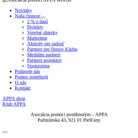
Novinky
Naša činnosť
Submenu
2 % z daní
Projekty
Verejné zbierky
Marketing
Aktivity pre radosť
Partneri pre členov Klubu
Mediálni partneri
Partneri projektov
Sponzoring
Podporte nás
Pomoc potrebujú
O nás
Kontakt
APPA shop
Klub APPA
Asociácia pomoci postihnutým – APPA
Partizánska 43, 921 01 Piešťany