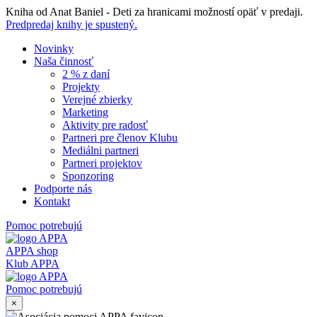
Skip
Kniha od Anat Baniel - Deti za hranicami možností opäť v predaji.
to
Predpredaj knihy je spustený.
content
Novinky
Naša činnosť
2 % z daní
Projekty
Verejné zbierky
Marketing
Aktivity pre radosť
Partneri pre členov Klubu
Mediálni partneri
Partneri projektov
Sponzoring
Podporte nás
Kontakt
Pomoc potrebujú
APPA shop
Klub APPA
Pomoc potrebujú
×