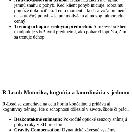
jemnú snahu o pohyb. Keď klient pohyb iniciuje, robot mu
pomôže dokončiť ho. Tento moment – keď sa vôľa premení
na skutočný pohyb – je pre motiváciu aj mozog mimoriadne
cenný.
Tréning úchopu s reálnymi predmetmi:
S rukavicou klient
manipuluje s bežnými predmetmi, ako pohár či loptička, čím
sa trénuje úchop.
R-Lead: Motorika, kognícia a koordinácia v jednom
R-Lead sa zameriava na celú hornú končatinu a pridáva aj
kognitívny tréning. Ide o schopnosti dôležité v živote, škole či práci.
Bezkontaktné snímanie:
Pokročilé optické senzory snímajú
pohyb ruky v 3D priestore.
Gravity Compensation
: Dynamické závesné systémy