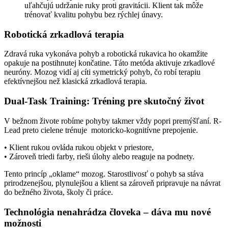
uľahčujú udržanie ruky proti gravitácii. Klient tak môže
trénovať kvalitu pohybu bez rýchlej únavy.
Robotická zrkadlová terapia
Zdravá ruka vykonáva pohyb a robotická rukavica ho okamžite
opakuje na postihnutej končatine. Táto metóda aktivuje zrkadlové
neuróny. Mozog vidí aj cíti symetrický pohyb, čo robí terapiu
efektívnejšou než klasická zrkadlová terapia.
Dual-Task Training: Tréning pre skutočný život
V bežnom živote robíme pohyby takmer vždy popri premýšľaní. R-
Lead preto cielene trénuje motoricko-kognitívne prepojenie.
• Klient rukou ovláda rukou objekt v priestore,
• Zároveň triedi farby, rieši úlohy alebo reaguje na podnety.
Tento princíp „oklame“ mozog. Starostlivosť o pohyb sa stáva
prirodzenejšou, plynulejšou a klient sa zároveň pripravuje na návrat
do bežného života, školy či práce.
Technológia nenahrádza človeka – dáva mu nové
možnosti