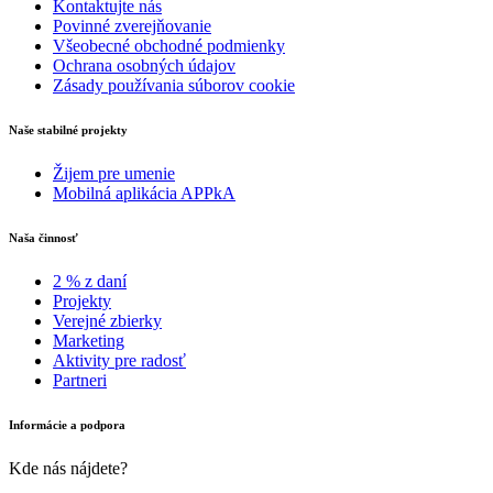
Kontaktujte nás
Povinné zverejňovanie
Všeobecné obchodné podmienky
Ochrana osobných údajov
Zásady používania súborov cookie
Naše stabilné projekty
Žijem pre umenie
Mobilná aplikácia APPkA
Naša činnosť
2 % z daní
Projekty
Verejné zbierky
Marketing
Aktivity pre radosť
Partneri
Informácie a podpora
Kde nás nájdete?