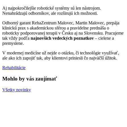
Aj najpokročilejšie robotické systémy sú len nástrojom.
Nenahrádzajú odborníkov, ale rozširujú ich možnosti.
Odborný garant RehaZentrum Malovec, Martin Malovec, prepája
klinickú prax s akademickou sférou a pravidelne prednáša o
roboticky podporovanej terapii v Česku aj na Slovensku. Pracujeme
tak vždy podľa
najnovších vedeckých poznatkov
– cielene a
premyslene.
V modernej medicíne už nejde o otázku, či technológie využívať,
ale ako ich zapojiť tak, aby klientovi priniesli čo najväčší úžitok.
Rehabilitácie
Mohlo by vás zaujímať
Všetky novinky