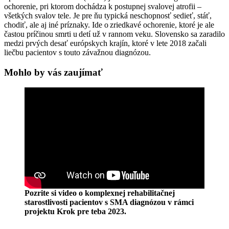
ochorenie, pri ktorom dochádza k postupnej svalovej atrofii –
všetkých svalov tele. Je pre ňu typická neschopnosť sedieť, stáť,
chodiť, ale aj iné príznaky. Ide o zriedkavé ochorenie, ktoré je ale
častou príčinou smrti u detí už v rannom veku. Slovensko sa zaradilo
medzi prvých desať európskych krajín, ktoré v lete 2018 začali
liečbu pacientov s touto závažnou diagnózou.
Mohlo by vás zaujímať
Pozrite si video o komplexnej rehabilitačnej
starostlivosti pacientov s SMA diagnózou v rámci
projektu Krok pre teba 2023.