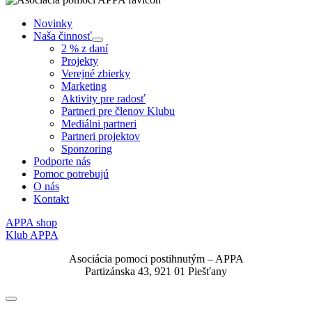
Novinky
Naša činnosť
Submenu
2 % z daní
Projekty
Verejné zbierky
Marketing
Aktivity pre radosť
Partneri pre členov Klubu
Mediálni partneri
Partneri projektov
Sponzoring
Podporte nás
Pomoc potrebujú
O nás
Kontakt
APPA shop
Klub APPA
Asociácia pomoci postihnutým – APPA
Partizánska 43, 921 01 Piešťany