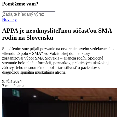
Pomôžeme vám?
Novinky
APPA je neodmysliteľnou súčasťou SMA
rodín na Slovensku
S nadšením sme prijali pozvanie na otvorenie prvého vzdelávacieho
víkendu „Spolu v SMA“ vo Valčianskej doline, ktorý
zorganizoval výbor SMA Slovakia – aliancia rodín. Spoločné
stretnutie bolo plné informácií, poznatkov, praktických ukážok aj
zábavy. Jeho nosnou témou bola starostlivosť o pacientov s
diagnózou spinálna muskulárna atrofia.
9. júla 2024
3
min. čítania