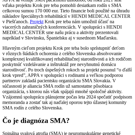
vďaka projektu Krok pre teba pomohli desiatkam rodín s SMA
celkovou sumou 170 000 eur. Tieto financie boli použité na úhradu
nákladov špeciálnych rehabilitácií v HENDI MEDICAL CENTER
v Piešťanoch.
Projekt
Krok pre teba nám umožnil účasť na
viacerých zahraničných konferenciách. V spolupráci s HENDI
MEDICAL CENTER sme našu prácu a aktivity prezentovali
napríklad v Slovinsku, Španielsku aj v susednom Maďarsku.
Hlavným cieľom projektu Krok pre teba bolo sprístupniť deťom
v rôznych štádiách ochorenia z celého Slovenska absolvovanie
komplexnej kvalifikovanej rehabilitačnej starostlivosti a ich rodičom
poskytnúť vzdelávanie a inštruktáž pre nevyhnutnú domácu
starostlivosť. Po troch úspešných rokoch sa projekt posunul “o ďalší
krok vpred”, APPA v spolupráci s rodinami a veľkou podporou
partnerov zakladá pacientsku organizáciu SMA Slovakia. V
súčasnosti je aliancia SMA rodín už samostatne pôsobiaca
organizácia, s ktorou nás však spájajú mnohé spoločné aktivity.
Vzájomnú spoluprácu plánujeme počas leta 2024 spečatiť podpisom
memoranda a zostať tak aj naďalej oporou tejto úžasnej komunity
SMA rodín z celého Slovenska.
Čo je diagnóza SMA?
Spinálna svalová atrofia (SMA) je neuromuskulárne genetické