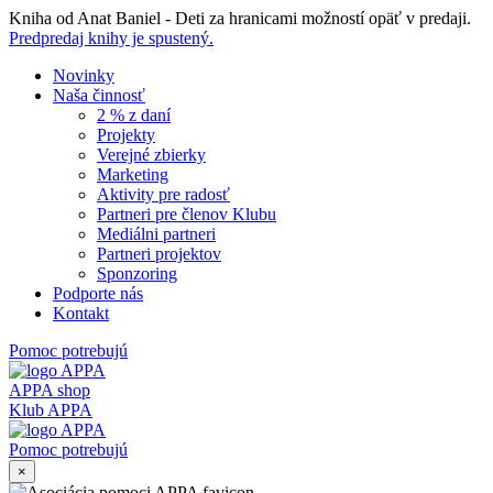
Skip
Kniha od Anat Baniel - Deti za hranicami možností opäť v predaji.
to
Predpredaj knihy je spustený.
content
Novinky
Naša činnosť
2 % z daní
Projekty
Verejné zbierky
Marketing
Aktivity pre radosť
Partneri pre členov Klubu
Mediálni partneri
Partneri projektov
Sponzoring
Podporte nás
Kontakt
Pomoc potrebujú
APPA shop
Klub APPA
Pomoc potrebujú
×