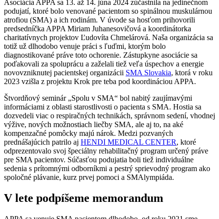
Asociácia APPA sa 13. až 14. júna 2024 zúčastnila na jedinečnom
podujatí, ktoré bolo venované pacientom so spinálnou muskulárnou
atrofiou (SMA) a ich rodinám. V úvode sa hosťom prihovorili
predsedníčka APPA Miriam Juhanesovičová a koordinátorka
charitatívnych projektov Ľudovíta Chmelárová. Naša organizácia sa
totiž už dlhodobo venuje práci s ľuďmi, ktorým bolo
diagnostikované práve toto ochorenie. Zástupkyne asociácie sa
poďakovali za spoluprácu a zaželali tiež veľa úspechov a energie
novovzniknutej pacientskej organizácii
SMA Slovakia
, ktorá v roku
2023 vzišla z projektu Krok pre teba pod koordináciou APPA.
Štvordňový seminár „Spolu v SMA“ bol nabitý zaujímavými
informáciami z oblasti starostlivosti o pacienta s SMA. Hostia sa
dozvedeli viac o respiračných technikách, správnom sedení, vhodnej
výžive, nových možnostiach liečby SMA, ale aj to, na aké
kompenzačné pomôcky majú nárok. Medzi pozvaných
prednášajúcich patrilo aj
HENDI MEDICAL CENTER
, ktoré
odprezentovalo svoj špeciálny rehabilitačný program určený práve
pre SMA pacientov. Súčasťou podujatia boli tiež individuálne
sedenia s prítomnými odborníkmi a pestrý sprievodný program ako
spoločné plávanie, kurz prvej pomoci a SMAlympiáda.
V lete podpíšeme memorandum
APPA sa venuje SMA pacientom dlhodobo, od roku 2021 sme