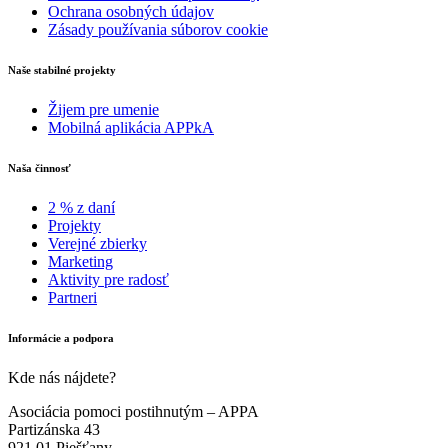
Ochrana osobných údajov
Zásady používania súborov cookie
Naše stabilné projekty
Žijem pre umenie
Mobilná aplikácia APPkA
Naša činnosť
2 % z daní
Projekty
Verejné zbierky
Marketing
Aktivity pre radosť
Partneri
Informácie a podpora
Kde nás nájdete?
Asociácia pomoci postihnutým – APPA
Partizánska 43
921 01 Piešťany