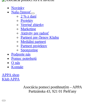
Novinky
Naša činnosť
Submenu
2 % z daní
Projekty
Verejné zbierky
Marketing
Aktivity pre radosť
Partneri pre členov Klubu
Mediálni partneri
Partneri projektov
Sponzoring
Podporte nás
Pomoc potrebujú
O nás
Kontakt
APPA shop
Klub APPA
Asociácia pomoci postihnutým – APPA
Partizánska 43, 921 01 Piešťany