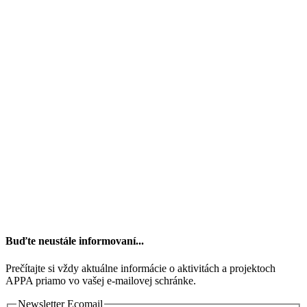
Š
P
R
P
p
a
s
š
a
Buďte neustále informovaní...
Prečítajte si vždy aktuálne informácie o aktivitách a projektoch
APPA priamo vo vašej e-mailovej schránke.
Newsletter Ecomail