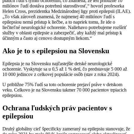
piatich ľudí s týmto ochorením, čo znamená, že len približne 10
miliónov ľudí dostáva potrebnú starostlivosť,“ hovorí profesorka
Helen Cross, prezidentka Medzinárodnej ligy proti epilepsii (ILAE).
„To však zároveň znamená, že najmenej 40 miliónov ľudí s
epilepsiou nemá prístup k liečbe, a to napriek tomu, že ide o
liečiteľné neurologické ochorenie. Naliehavo potrebujeme rozšíriť
služby v oblasti epilepsie a zabezpečiť, aby každý mal prístup k
účinným a často aj cenovo dostupným liekom.“
Ako je to s epilepsiou na Slovensku
Epilepsia je na Slovensku najčastejšie detské neurologické
ochorenie. Vyskytuje sa u 0,5 až 1 % detí, čo predstavuje 5 000 až
10 000 jedincov z celkovej populácie osôb (stav z roku 2024).
U približne 75% ľudí sa toto ochorenie prejaví práve v detskom
veku. Celkovo je na Slovensku takmer 70 000 pacientov trpiacich
epilepsiou.
Ochrana ľudských práv pacientov s
epilepsiou
Druhý globálny cieľ špecificky zameraný na epilepsiu stanovuje, že