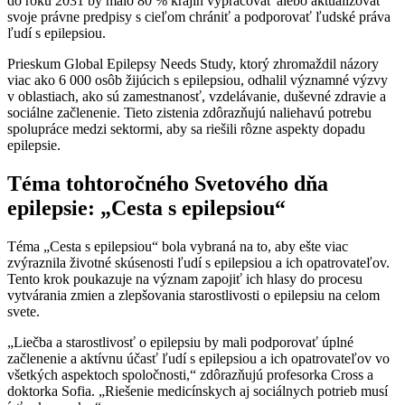
do roku 2031 by malo 80 % krajín vypracovať alebo aktualizovať
svoje právne predpisy s cieľom chrániť a podporovať ľudské práva
ľudí s epilepsiou.
Prieskum Global Epilepsy Needs Study, ktorý zhromaždil názory
viac ako 6 000 osôb žijúcich s epilepsiou, odhalil významné výzvy
v oblastiach, ako sú zamestnanosť, vzdelávanie, duševné zdravie a
sociálne začlenenie. Tieto zistenia zdôrazňujú naliehavú potrebu
spolupráce medzi sektormi, aby sa riešili rôzne aspekty dopadu
epilepsie.
Téma tohtoročného Svetového dňa
epilepsie: „Cesta s epilepsiou“
Téma „Cesta s epilepsiou“ bola vybraná na to, aby ešte viac
zvýraznila životné skúsenosti ľudí s epilepsiou a ich opatrovateľov.
Tento krok poukazuje na význam zapojiť ich hlasy do procesu
vytvárania zmien a zlepšovania starostlivosti o epilepsiu na celom
svete.
„Liečba a starostlivosť o epilepsiu by mali podporovať úplné
začlenenie a aktívnu účasť ľudí s epilepsiou a ich opatrovateľov vo
všetkých aspektoch spoločnosti,“ zdôrazňujú profesorka Cross a
doktorka Sofia. „Riešenie medicínskych aj sociálnych potrieb musí