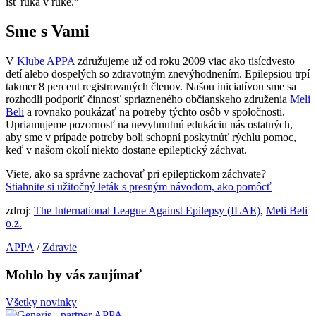
ísť ruka v ruke.“
Sme s Vami
V
Klube APPA
združujeme už od roku 2009 viac ako tisícdvesto
detí alebo dospelých so zdravotným znevýhodnením. Epilepsiou trpí
takmer 8 percent registrovaných členov. Našou iniciatívou sme sa
rozhodli podporiť činnosť spriazneného občianskeho združenia
Meli
Beli
a rovnako poukázať na potreby týchto osôb v spoločnosti.
Upriamujeme pozornosť na nevyhnutnú edukáciu nás ostatných,
aby sme v prípade potreby boli schopní poskytnúť rýchlu pomoc,
keď v našom okolí niekto dostane epileptický záchvat.
Viete, ako sa správne zachovať pri epileptickom záchvate?
Stiahnite si užitočný leták s presným návodom, ako pomôcť
zdroj:
The International League Against Epilepsy (ILAE)
,
Meli Beli
o.z.
APPA
/
Zdravie
Mohlo by vás zaujímať
Všetky novinky