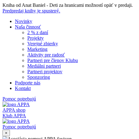
Skip
Kniha od Anat Baniel - Deti za hranicami možností opäť v predaji.
to
Predpredaj knihy je spustený.
content
Novinky
Naša činnosť
2 % z daní
Projekty
Verejné zbierky
Marketing
Aktivity pre radosť
Partneri pre členov Klubu
Mediálni partneri
Partneri projektov
Sponzoring
Podporte nás
Kontakt
Pomoc potrebujú
APPA shop
Klub APPA
Pomoc potrebujú
×