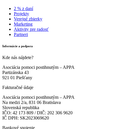
2 % z daní
Projekty
Verejné zbierky
Marketing
Aktivity pre radosť
Partneri
Informácie a podpora
Kde nás nájdete?
Asociácia pomoci postihnutým – APPA
Partizánska 43
921 01 Piešťany
Fakturačné údaje
Asociácia pomoci postihnutým – APPA
Na medzi 2/a, 831 06 Bratislava
Slovenská republika
IČO: 42 173 809 / DIČ: 202 306 9620
IČ DPH: SK2023069620
Bankové spojenie