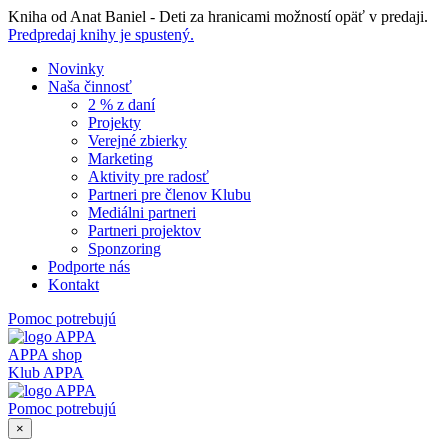
Skip
Kniha od Anat Baniel - Deti za hranicami možností opäť v predaji.
to
Predpredaj knihy je spustený.
content
Novinky
Naša činnosť
2 % z daní
Projekty
Verejné zbierky
Marketing
Aktivity pre radosť
Partneri pre členov Klubu
Mediálni partneri
Partneri projektov
Sponzoring
Podporte nás
Kontakt
Pomoc potrebujú
APPA shop
Klub APPA
Pomoc potrebujú
×