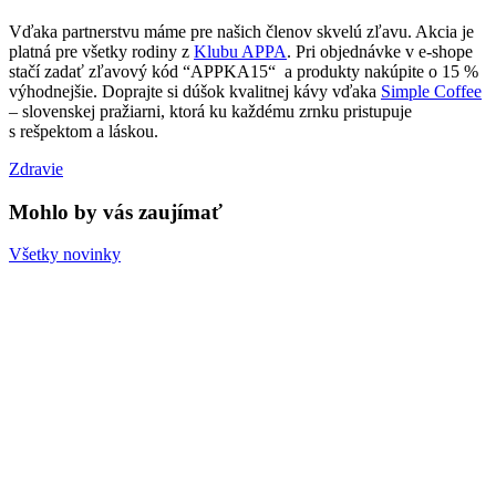
Vďaka partnerstvu máme pre našich členov skvelú zľavu. Akcia je
platná pre všetky rodiny z
Klubu APPA
. Pri objednávke v e-shope
stačí zadať zľavový kód “APPKA15“ a produkty nakúpite o 15 %
výhodnejšie. Doprajte si dúšok kvalitnej kávy vďaka
Simple Coffee
– slovenskej pražiarni, ktorá ku každému zrnku pristupuje
s rešpektom a láskou.
Zdravie
Mohlo by vás zaujímať
Všetky novinky