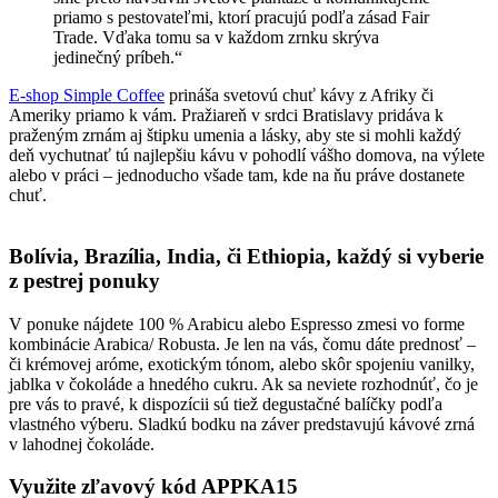
priamo s pestovateľmi, ktorí pracujú podľa zásad Fair
Trade. Vďaka tomu sa v každom zrnku skrýva
jedinečný príbeh.“
E-shop Simple Coffee
prináša svetovú chuť kávy z Afriky či
Ameriky priamo k vám. Pražiareň v srdci Bratislavy pridáva k
praženým zrnám aj štipku umenia a lásky, aby ste si mohli každý
deň vychutnať tú najlepšiu kávu v pohodlí vášho domova, na výlete
alebo v práci – jednoducho všade tam, kde na ňu práve dostanete
chuť.
Bolívia, Brazília, India, či Ethiopia, každý si vyberie
z pestrej ponuky
V ponuke nájdete 100 % Arabicu alebo Espresso zmesi vo forme
kombinácie Arabica/ Robusta. Je len na vás, čomu dáte prednosť –
či krémovej aróme, exotickým tónom, alebo skôr spojeniu vanilky,
jablka v čokoláde a hnedého cukru. Ak sa neviete rozhodnúť, čo je
pre vás to pravé, k dispozícii sú tiež degustačné balíčky podľa
vlastného výberu. Sladkú bodku na záver predstavujú kávové zrná
v lahodnej čokoláde.
Využite zľavový kód APPKA15