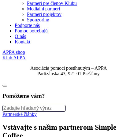
Partneri pre členov Klubu
Mediálni partneri
Partneri projektov
Sponzoring
Podporte nás
Pomoc potrebujú
O nás
Kontakt
APPA shop
Klub APPA
Asociácia pomoci postihnutým – APPA
Partizánska 43, 921 01 Piešťany
Pomôžeme vám?
Partnerské články
Vstávajte s naším partnerom Simple
Coffee