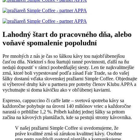
Lahodný štart do pracovného dňa, alebo
voňavé spomalenie popoludní
Pre mnohých z nás je čas so šálkou kávy tou najobľúbenejšou
časťou dňa. Niektorí s ňou štartujú ranné povinnosti, ďalší na ňu
nedajú dopustiť v rámci poobedňajšej siesty. Len tie najkvalitnejšie
zrná, ktoré boli vypestované podľa zásad Fair Trade, sa do vašej
šálky dostanú vďaka slovenskej pražiarni Simple Coffee. Objednajte
si výberové druhy káv u partnera pre potreby členov Klubu APPA a
vychutnajte si doma kávičku ako v obľúbenej kaviarni.
Espresso, cappuccino či caffe latte – svetová spotreba kávy sa
každoročne pohybuje na úrovni 140 miliónov vriec a každoročne
narastá o približne 1,2 %. Príbeh každej jednej šálky sa pritom
začína na kávových plantážach, kde sa pestujú stromy kávovníka.
V našej pražiarni Simple Coffee si uvedomujeme, že
práve kvalitné zrná sú zárukou kvalitnej kávy. Osobne
sme preto navštívili svetové plantáže a komunikujeme