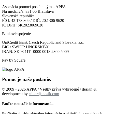
Asociácia pomoci postihnutým – APPA
Na medzi 2/a, 831 06 Bratislava
Slovenská republika
IČO: 42 173 809 / DIČ: 202 306 9620
IČ DPH: SK2023069620
Bankové spojenie
UniCredit Bank Czech Republic and Slovakia, a.s.
BIC / SWIFT: UNCRSKBX
IBAN: SK93 1111 0000 0018 2309 5009
Pay by Square
Pomoc je naše poslanie.
© 2009 - 2026 APPA / Všetky práva vyhradené / design &
development by
eduardjanosik.com
Buďte neustále informovaní...
Prečítajte si vždy aktuálne informácie o aktivitách a projektoch