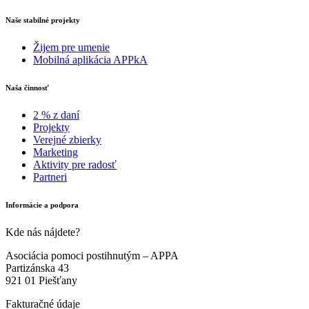
Naše stabilné projekty
Žijem pre umenie
Mobilná aplikácia APPkA
Naša činnosť
2 % z daní
Projekty
Verejné zbierky
Marketing
Aktivity pre radosť
Partneri
Informácie a podpora
Kde nás nájdete?
Asociácia pomoci postihnutým – APPA
Partizánska 43
921 01 Piešťany
Fakturačné údaje